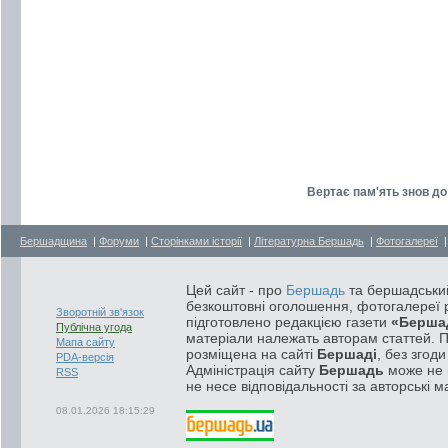
Вертає пам'ять знов до 
Бершадщина
|
Форуми
|
Сторінками історії
|
Літературна Бершадь
|
Фотогалереї
Цей сайт - про
Бершадь
та бершадський
безкоштовні оголошення, фотогалереї р
Зворотній зв'язок
підготовлено редакцією газети
«Берша
Публічна угода
матеріали належать авторам статтей. 
Мапа сайту
розміщена на сайті
Бершаді
, без згод
PDA-версія
Адміністрація сайту
Бершадь
може не п
RSS
не несе відповідальності за авторські м
08.01.2026 18:15:29