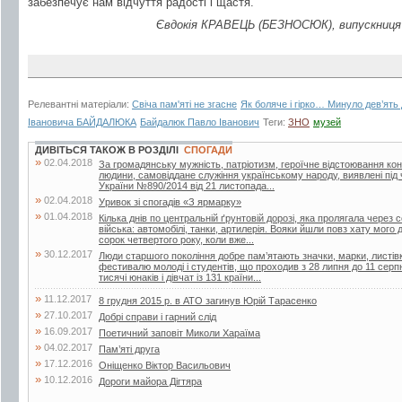
забезпечує нам відчуття радості і щастя.
Євдокія КРАВЕЦЬ (БЕЗНОСЮК), випускниця Ш
Релевантні матеріали:
Свіча пам'яті не згасне
Як боляче і гірко… Минуло дев’ять 
Івановича БАЙДАЛЮКА
Байдалюк Павло Іванович
Теги:
ЗНО
музей
ДИВІТЬСЯ ТАКОЖ В РОЗДІЛІ
СПОГАДИ
»
02.04.2018
За громадянську мужність, патріотизм, героїчне відстоювання кон
людини, самовіддане служіння українському народу, виявлені під 
України №890/2014 від 21 листопада...
»
02.04.2018
Уривок зі спогадів «З ярмарку»
»
01.04.2018
Кілька днів по центральній ґрунтовій дорозі, яка пролягала через
війська: автомобілі, танки, артилерія. Вояки йшли повз хату мого 
сорок четвертого року, коли вже...
»
30.12.2017
Люди старшого покоління добре пам’ятають значки, марки, листівк
фестивалю молоді і студентів, що проходив з 28 липня до 11 серп
тисячі юнаків і дівчат із 131 країни...
»
11.12.2017
8 грудня 2015 р. в АТО загинув Юрій Тарасенко
»
27.10.2017
Добрі справи і гарний слід
»
16.09.2017
Поетичний заповіт Миколи Хараїма
»
04.02.2017
Пам’яті друга
»
17.12.2016
Оніщенко Віктор Васильович
»
10.12.2016
Дороги майора Дігтяра