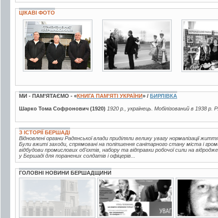
ЦІКАВІ ФОТО
3 фото
2 фото
2 фото
МИ - ПАМ’ЯТАЄМО - «
КНИГА ПАМ’ЯТІ УКРАЇНИ
» /
БИРЛІВКА
Шарко Тома Софронович (1920)
1920 р., українець. Мобілізований в 1938 р.
З ІСТОРІЇ БЕРШАДІ
Відновлені органи Радянської влади приділяли велику увагу нормалізації жи
Були вжиті заходи, спрямовані на поліпшення санітарного стану міста і гро
відбудови промислових об'єктів, набору та відправки робочої сили на відродж
у Бершаді для поранених солдатів і офіцерів...
ГОЛОВНІ НОВИНИ БЕРШАДЩИНИ