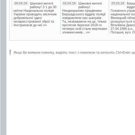
06.04.18
Шановні жителі
02.04.18
Шановні жителі
25.03.18
Берш
району! З 1 до 30
району!
відді
квітня Національна поліція
Неодноразово працівники
Головного упра
України проводить місячник
Бершадського відділу поліції
національної пол
добровільної здачі
повідомляли про шахраїв.
Вінницькій обла
незареєстрованої зброї та
Та, незважаючи на це, тільки
розшукується гр
боєприпасів до неї.»»
протягом березня 2018-го
Віталіївна Домо
четверо осіб стали жертвами
27.04.1996 р.н.,
зловмисників....»»
Поташні, вул. Ос
Якщо Ви виявили помилку, виділіть текст з помилкою та натисніть Ctrl+Enter щ