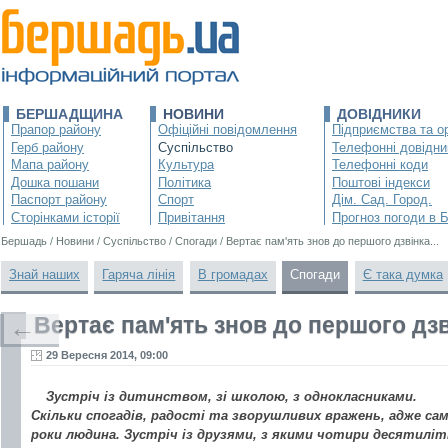
БЕРШАДЩИНА
НОВИНИ
ДОВІДНИКИ
Прапор району
Офіційні повідомлення
Підприємства та ор
Герб району
Суспільство
Телефонні довідни
Мапа району
Культура
Телефонні коди
Дошка пошани
Політика
Поштові індекси
Паспорт району
Спорт
Дім. Сад. Город.
Сторінками історії
Привітання
Прогноз погоди в 
Бершадь
/
Новини
/
Суспільство
/
Спогади
/
Вертає пам'ять знов до першого дзвінка...
Знай наших
Гаряча лінія
В громадах
Спогади
Є така думка
Вертає пам'ять знов до першого дзві
←
29 Вересня 2014, 09:00
Зустріч із дитинством, зі школою, з однокласниками.
Скільки спогадів, радості та зворушливих вражень, адже са
роки людина. Зустріч із друзями, з якими чотири десятилі