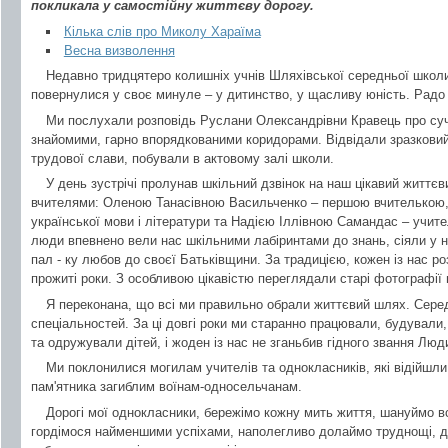
покликала у самостійну життєву дорогу.
Кілька слів про Миколу Хараїма
Весна визволення
Недавно тридцятеро колишніх учнів Шляхівської середньої школ
повернулися у своє минуле – у дитинство, у щасливу юність. Радо і
Ми послухали розповідь Руслани Олександрівни Кравець про суч
знайомими, гарно впорядкованими коридорами. Відвідали зразковий
трудової слави, побували в актовому залі школи.
У день зустрічі пролунав шкільний дзвінок на наш цікавий життєв
вчителями: Оленою Танасівною Васильченко – першою вчителькою, 
української мови і літератури та Надією Іллівною Самандас – учите
люди впевнено вели нас шкільними лабіринтами до знань, сіяли у н
пал - ку любов до своєї Батьківщини. За традицією, кожен із нас ро
прожиті роки. З особливою цікавістю переглядали старі фотографії
Я переконана, що всі ми правильно обрали життєвий шлях. Серед
спеціальностей. За ці довгі роки ми старанно працювали, будували
та одружували дітей, і жоден із нас не зганьбив гідного звання Люд
Ми поклонилися могилам учителів та однокласників, які відійшли у
пам'ятника загиблим воїнам-односельчанам.
Дорогі мої однокласники, бережімо кожну мить життя, шануймо в
гордімося найменшими успіхами, наполегливо долаймо труднощі, д