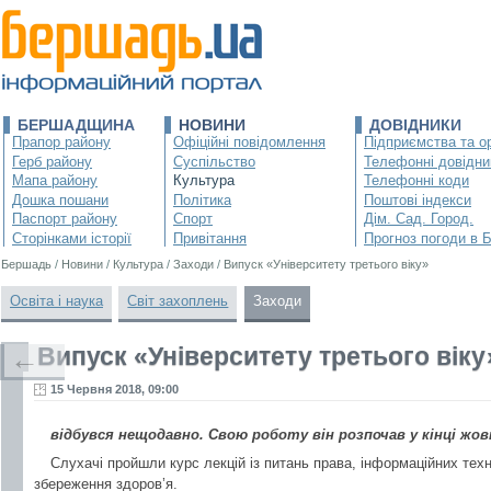
БЕРШАДЩИНА
НОВИНИ
ДОВІДНИКИ
Прапор району
Офіційні повідомлення
Підприємства та ор
Герб району
Суспільство
Телефонні довідни
Мапа району
Культура
Телефонні коди
Дошка пошани
Політика
Поштові індекси
Паспорт району
Спорт
Дім. Сад. Город.
Сторінками історії
Привітання
Прогноз погоди в 
Бершадь
/
Новини
/
Культура
/
Заходи
/
Випуск «Університету третього віку»
Освіта і наука
Світ захоплень
Заходи
Випуск «Університету третього віку
←
15 Червня 2018, 09:00
відбувся нещодавно. Свою роботу він розпочав у кінці жо
Слухачі пройшли курс лекцій із питань права, інформаційних техн
збереження здоров’я.