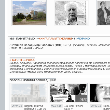
1 фото
2 фото
2 фот
МИ - ПАМ’ЯТАЄМО - «
КНИГА ПАМ’ЯТІ УКРАЇНИ
» /
ФЛОРИНО
Литвинов Володимир Павлович (1911)
1911 р., українець, селянин. Мобілізо
Похов. м. Сохачів, Польща.
З ІСТОРІЇ БЕРШАДІ
За роки відбудови народного господарства зросло політичне та економічне зна
Бершадь стала центром Ольгопільського повіту. Тепер у місті працювало чот
бібліотека. Поліпшилося й медичне обслуговування: в лікарні працювали 17 ме
міжнародних умовах, коли імперіалістичні уряди всіляко...
ГОЛОВНІ НОВИНИ БЕРШАДЩИНИ
06.04.18
Шановні жителі
02.04.18
Шановні жителі
25.03.18
Берш
району! З 1 до 30
району!
відді