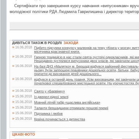
Сертифікати про завершення курсу навчання «випускникам» вруч
молодіжної політики РДА Людмила Гаврилишина і директор територ
ДИВІТЬСЯ ТАКОЖ В РОЗДІЛІ
ЗАХОДИ
»
16.06.2018
Підбито підсумки конкурсу малюнків на тему «Книга у моєму житті»
місячника краєзнавчої книги.
»
16.06.2018
Гарною традицією в нас стали свята-зустрічі однокласників, які м
Нещодавно зустрілися випускники двох класів, які закінчили школу
»
16.06.2018
На базі ДНЗ «Малятко» м. Бершаді відбувся районний фестиваль-к
ньому були запрошені працівники дошкільної освіти, батьки, бабусі 
причетні до виховання дітей дошкільного...
»
16.06.2018
відбувся в останній день травня. Усім вихованцям, які закінчили 
початкової спеціалізованої мистецької освіти. На урочистостях бул
»
16.06.2018
Свято у «Барвінку»
»
15.06.2018
Із джерел рідної землі
»
15.06.2018
Мовний літній табір «щаслива англійська»
»
15.06.2018
Таланти бершадщини отримали грошові премії
»
15.06.2018
Підтримка і любов
»
15.06.2018
Країна починається з дитинства
ЦІКАВІ ФОТО