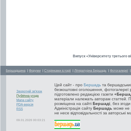
Випуск «Університету третього в
Бершадщина
|
Форуми
|
Сторінками історії
|
Літературна Бершадь
|
Фотогалереї
Цей сайт - про
Бершадь
та бершадський
безкоштовні оголошення, фотогалереї р
Зворотній зв'язок
підготовлено редакцією газети
«Берша
Публічна угода
матеріали належать авторам статтей. 
Мапа сайту
розміщена на сайті
Бершаді
, без згод
PDA-версія
Адміністрація сайту
Бершадь
може не п
RSS
не несе відповідальності за авторські м
09.01.2026 00:03:21