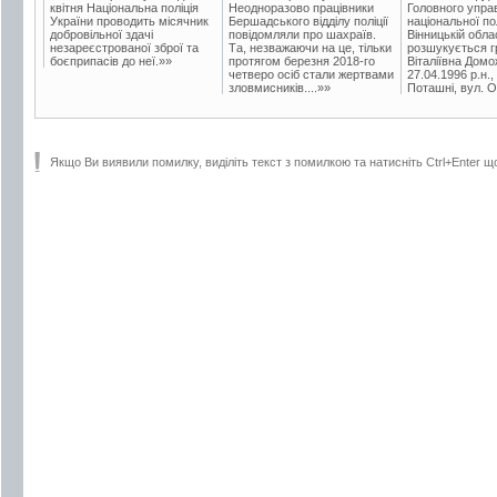
квітня Національна поліція
Неодноразово працівники
Головного упра
України проводить місячник
Бершадського відділу поліції
національної пол
добровільної здачі
повідомляли про шахраїв.
Вінницькій обла
незареєстрованої зброї та
Та, незважаючи на це, тільки
розшукується гр
боєприпасів до неї.»»
протягом березня 2018-го
Віталіївна Домо
четверо осіб стали жертвами
27.04.1996 р.н.,
зловмисників....»»
Поташні, вул. Ос
Якщо Ви виявили помилку, виділіть текст з помилкою та натисніть Ctrl+Enter щ