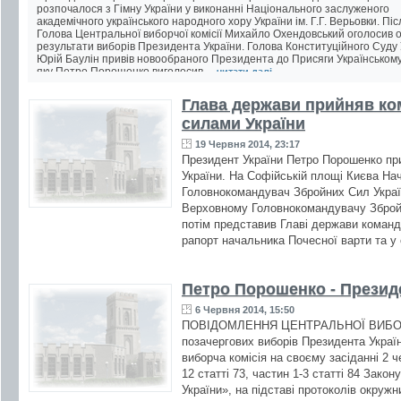
розпочалося з Гімну України у виконанні Національного заслуженого
академічного українського народного хору України ім. Г.Г. Верьовки. Піс
Голова Центральної виборчої комісії Михайло Охендовський оголосив о
результати виборів Президента України. Голова Конституційного Суду 
Юрій Баулін привів новообраного Президента до Присяги Українському
яку Петро Порошенко виголосив,...
читати далі ...
Глава держави прийняв к
силами України
19 Червня 2014, 23:17
Президент України Петро Порошенко п
України. На Софійській площі Києва На
Головнокомандувач Збройних Сил Украї
Верховному Головнокомандувачу Збройн
потім представив Главі держави команд
рапорт начальника Почесної варти та у 
Петро Порошенко - Презид
6 Червня 2014, 15:50
ПОВІДОМЛЕННЯ ЦЕНТРАЛЬНОЇ ВИБОРЧО
позачергових виборів Президента Украї
виборча комісія на своєму засіданні 2 
12 статті 73, частин 1-3 статті 84 Зако
України», на підставі протоколів окружн