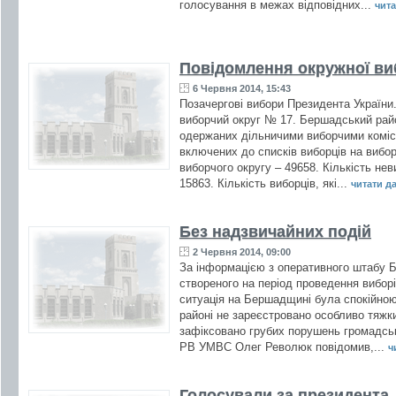
голосування в межах відповідних...
чита
Повідомлення окружної виб
6 Червня 2014, 15:43
Позачергові вибори Президента України.
виборчий округ № 17. Бершадський райо
одержаних дільничими виборчими комісія
включених до списків виборців на вибо
виборчого округу – 49658. Кількість не
15863. Кількість виборців, які...
читати дал
Без надзвичайних подій
2 Червня 2014, 09:00
За інформацією з оперативного штабу Бе
створеного на період проведення виборі
ситуація на Бершадщині була спокійною
районі не зареєстровано особливо тяжки
зафіксовано грубих порушень громадсь
РВ УМВС Олег Революк повідомив,...
ч
Голосували за президента,