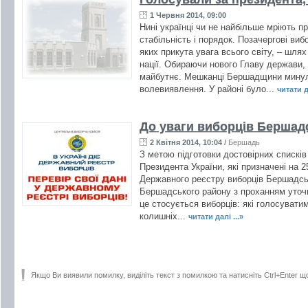
1 Червня 2014, 09:00
Нині українці чи не найбільше мріють пр
стабільність і порядок. Позачергові виб
яких прикута увага всього світу, – шлях 
нації. Обираючи нового Главу держави
майбутнє. Мешканці Бершадщини минуло
волевиявлення. У районі було...
читати да
До уваги виборців Бершад
2 Квітня 2014, 10:04
/
Бершадь
З метою підготовки достовірних списків
Президента України, які призначені на 2
Державного реєстру виборців Бершадськ
Бершадського району з проханням уточн
це стосується виборців: які голосувати
колишніх...
читати далі ...»
Якщо Ви виявили помилку, виділіть текст з помилкою та натисніть Ctrl+Enter щ