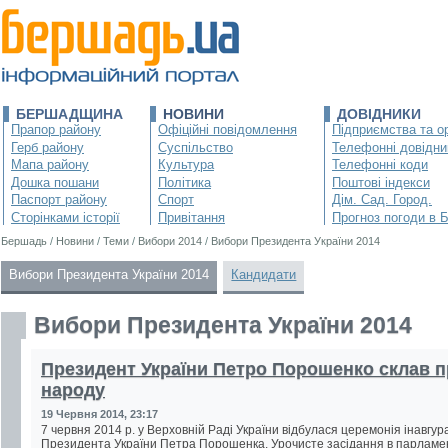
БЕРШАДЩИНА
НОВИНИ
ДОВІДНИКИ
Прапор району
Офіційні повідомлення
Підприємства та ор
Герб району
Суспільство
Телефонні довідни
Мапа району
Культура
Телефонні коди
Дошка пошани
Політика
Поштові індекси
Паспорт району
Спорт
Дім. Сад. Город.
Сторінками історії
Привітання
Прогноз погоди в 
Бершадь
/
Новини
/
Теми
/
Вибори 2014
/
Вибори Президента України 2014
Вибори Президента України 2014
Кандидати
Вибори Президента України 2014
Президент України Петро Порошенко склав п
народу
19 Червня 2014, 23:17
7 червня 2014 р. у Верховній Раді України відбулася церемонія інавгура
Президента України Петра Порошенка. Урочисте засідання в парламе