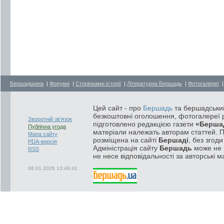
Бершадщина
|
Форуми
|
Сторінками історії
|
Літературна Бершадь
|
Фотогалереї
Цей сайт - про
Бершадь
та бершадський
безкоштовні оголошення, фотогалереї р
Зворотній зв'язок
підготовлено редакцією газети
«Берша
Публічна угода
матеріали належать авторам статтей. 
Мапа сайту
розміщена на сайті
Бершаді
, без згод
PDA-версія
Адміністрація сайту
Бершадь
може не п
RSS
не несе відповідальності за авторські м
08.01.2026 13:49:41