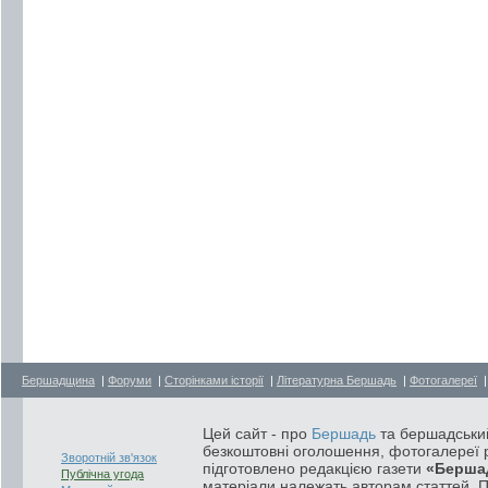
Бершадщина
|
Форуми
|
Сторінками історії
|
Літературна Бершадь
|
Фотогалереї
Цей сайт - про
Бершадь
та бершадський
безкоштовні оголошення, фотогалереї р
Зворотній зв'язок
підготовлено редакцією газети
«Берша
Публічна угода
матеріали належать авторам статтей. 