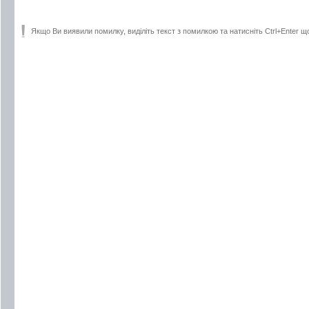
Якщо Ви виявили помилку, виділіть текст з помилкою та натисніть Ctrl+Enter щ