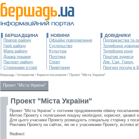
БЕРШАДЩИНА
НОВИНИ
ДОВІДНИКИ
Прапор району
Офіційні повідомлення
Підприємства та ор
Герб району
Суспільство
Телефонні довідни
Мапа району
Культура
Телефонні коди
Дошка пошани
Політика
Поштові індекси
Паспорт району
Спорт
Дім. Сад. Город.
Сторінками історії
Привітання
Прогноз погоди в 
Бершадь
/
Інтерактив
/
Корисні посилання
/
Проект "Міста України"
Проект "Міста України"
Проект "Міста України"
Проект “Міста України” є логічним продовженням обміну посилання
Метою Проекту є полегшення пошуку необхідної, корисної, цікавої і
Для цього учасники Проекту розміщують спеціальну сторінку з поси
Реклама Проекту на сайтах, які не є учасниками Проекту, всіляко ві
Redirect