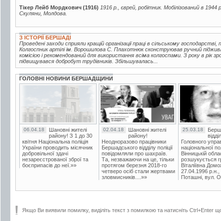
Тікер Лейб Мордкович (1916)
1916 р., єврей, робітник. Мобілізований в 1944 
Скуляни, Молдова.
З ІСТОРІЇ БЕРШАДІ
Проведені заходи сприяли кращій організації праці в сільському господарстві, 
Колгоспник артілі ім. Ворошилова С. Плахотнюк сконструював ручний піджив
комісією і рекомендований для використання всіма колгоспами. З року в рік з
підвищувався добробут трудівників. Збільшувалась...
ГОЛОВНІ НОВИНИ БЕРШАДЩИНИ
06.04.18
Шановні жителі
02.04.18
Шановні жителі
25.03.18
Берш
району! З 1 до 30
району!
відді
квітня Національна поліція
Неодноразово працівники
Головного упра
України проводить місячник
Бершадського відділу поліції
національної пол
добровільної здачі
повідомляли про шахраїв.
Вінницькій обла
незареєстрованої зброї та
Та, незважаючи на це, тільки
розшукується гр
боєприпасів до неї.»»
протягом березня 2018-го
Віталіївна Домо
четверо осіб стали жертвами
27.04.1996 р.н.,
зловмисників....»»
Поташні, вул. Ос
Якщо Ви виявили помилку, виділіть текст з помилкою та натисніть Ctrl+Enter щ