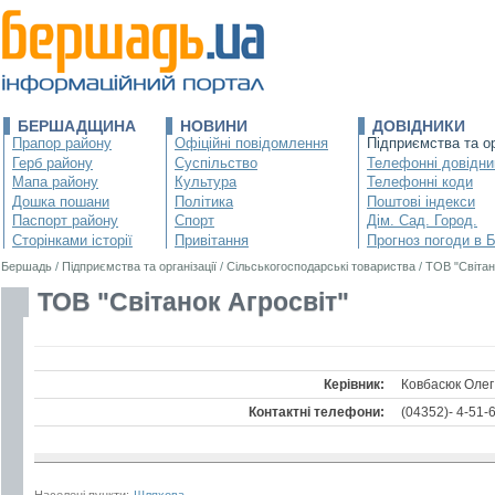
БЕРШАДЩИНА
НОВИНИ
ДОВІДНИКИ
Прапор району
Офіційні повідомлення
Підприємства та ор
Герб району
Суспільство
Телефонні довідни
Мапа району
Культура
Телефонні коди
Дошка пошани
Політика
Поштові індекси
Паспорт району
Спорт
Дім. Сад. Город.
Сторінками історії
Привітання
Прогноз погоди в 
Бершадь
/
Підприємства та організації
/
Сільськогосподарські товариства
/
ТОВ "Світан
ТОВ "Світанок Агросвіт"
Керівник:
Ковбасюк Олег
Контактні телефони:
(04352)- 4-51-
Населені пункти:
Шляхова