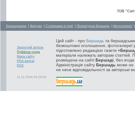
ТОВ "Світ
Бершадщина
|
Форуми
|
Сторінками історії
|
Літературна Бершадь
|
Фотогалереї
Цей сайт - про
Бершадь
та бершадський
безкоштовні оголошення, фотогалереї р
Зворотній зв'язок
підготовлено редакцією газети
«Берша
Публічна угода
матеріали належать авторам статтей. 
Мапа сайту
розміщена на сайті
Бершаді
, без згод
PDA-версія
Адміністрація сайту
Бершадь
може не п
RSS
не несе відповідальності за авторські м
11.01.2026 04:28:55