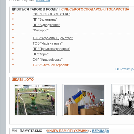
ДИВІТЬСЯ ТАКОЖ В РОЗДІЛІ
СІЛЬСЬКОГОСПОДАРСЬКІ ТОВАРИСТВА
»
СФГ "НОВОСУЛІВСЬКЕ"
»
ПП "Валентина"
»
ПП "Відродження"
»
"Хлібороб"
»
ТОВ "АгроМир + Деметра"
»
ТОВ "Чарівна нива"
»
ПП "Промтехагросервіс"
»
ПП"Обрій"
»
СФГ "Кидрасівське"
»
ТОВ "Світанок Агросвіт"
Всі статті 
ЦІКАВІ ФОТО
64 фото
3 фото
2 фото
МИ - ПАМ’ЯТАЄМО - «
КНИГА ПАМ’ЯТІ УКРАЇНИ
» /
БЕРШАДЬ