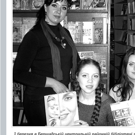
1 березня в Бершадській центральній районній бібліотеці 