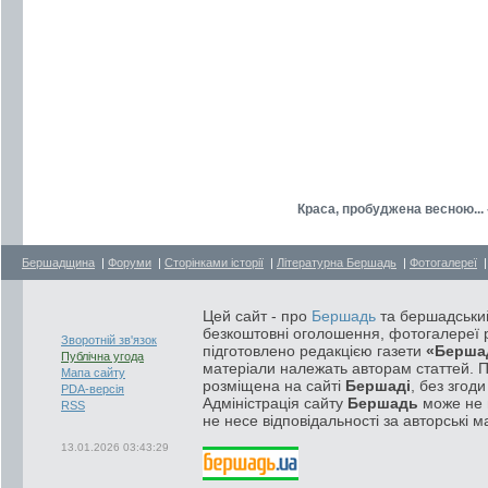
Краса, пробуджена весною...
Бершадщина
|
Форуми
|
Сторінками історії
|
Літературна Бершадь
|
Фотогалереї
Цей сайт - про
Бершадь
та бершадський
безкоштовні оголошення, фотогалереї р
Зворотній зв'язок
підготовлено редакцією газети
«Берша
Публічна угода
матеріали належать авторам статтей. 
Мапа сайту
розміщена на сайті
Бершаді
, без згод
PDA-версія
Адміністрація сайту
Бершадь
може не п
RSS
не несе відповідальності за авторські м
13.01.2026 03:43:29