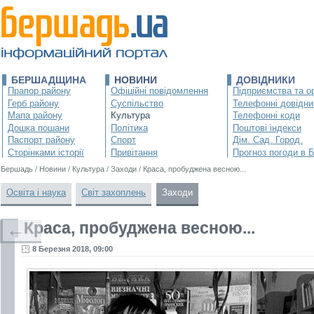
БЕРШАДЩИНА
НОВИНИ
ДОВІДНИКИ
Прапор району
Офіційні повідомлення
Підприємства та ор
Герб району
Суспільство
Телефонні довідни
Мапа району
Культура
Телефонні коди
Дошка пошани
Політика
Поштові індекси
Паспорт району
Спорт
Дім. Сад. Город.
Сторінками історії
Привітання
Прогноз погоди в 
Бершадь
/
Новини
/
Культура
/
Заходи
/
Краса, пробуджена весною...
Освіта і наука
Світ захоплень
Заходи
Краса, пробуджена весною...
←
8 Березня 2018, 09:00