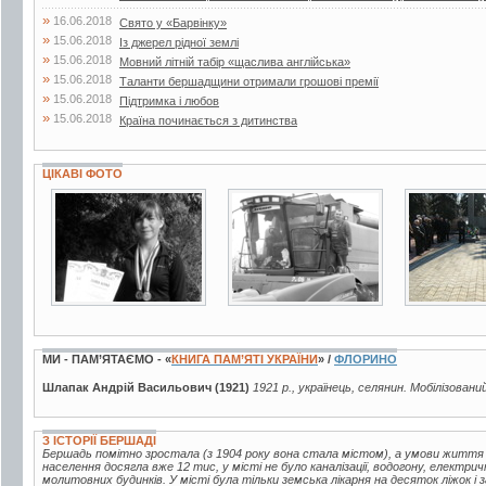
»
16.06.2018
Свято у «Барвінку»
»
15.06.2018
Із джерел рідної землі
»
15.06.2018
Мовний літній табір «щаслива англійська»
»
15.06.2018
Таланти бершадщини отримали грошові премії
»
15.06.2018
Підтримка і любов
»
15.06.2018
Країна починається з дитинства
ЦІКАВІ ФОТО
2 фото
3 фото
3 фото
МИ - ПАМ’ЯТАЄМО - «
КНИГА ПАМ’ЯТІ УКРАЇНИ
» /
ФЛОРИНО
Шлапак Андрій Васильович (1921)
1921 р., українець, селянин. Мобілізовани
З ІСТОРІЇ БЕРШАДІ
Бершадь помітно зростала (з 1904 року вона стала містом), а умови життя
населення досягла вже 12 тис, у місті не було каналізації, водогону, електрич
молитовних будинків. У місті була тільки земська лікарня на десяток ліжок і