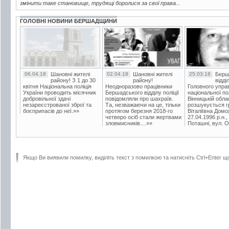
змінити таке становище, трудящі боролися за свої права...
ГОЛОВНІ НОВИНИ БЕРШАДЩИНИ
06.04.18
Шановні жителі
02.04.18
Шановні жителі
25.03.18
Берш
району! З 1 до 30
району!
відді
квітня Національна поліція
Неодноразово працівники
Головного упра
України проводить місячник
Бершадського відділу поліції
національної пол
добровільної здачі
повідомляли про шахраїв.
Вінницькій обла
незареєстрованої зброї та
Та, незважаючи на це, тільки
розшукується гр
боєприпасів до неї.»»
протягом березня 2018-го
Віталіївна Домо
четверо осіб стали жертвами
27.04.1996 р.н.,
зловмисників....»»
Поташні, вул. Ос
Якщо Ви виявили помилку, виділіть текст з помилкою та натисніть Ctrl+Enter щ