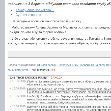
наближення 8 Березня відбулося святкове засідання клубу «К
І знову лине колискова…
Зустріч з юністю
На засіданні пройшов майстер-клас із макіяжу.
Майстер візажу Олена Василівна Маліцька розповіла та продем
up» для різного віку та форми обличчя.
Бібліотекар абонементу з обслуговування юнацтва Катерина Нагір
викладкою літератури та періодичних видань «Краса, пробуджена 
Релевантні матеріали:
«Янголи добра» – найактивнішим
«Берегиня» на святі іме
районному музеї
Теги:
8 березня
ЗНО
ДИВІТЬСЯ ТАКОЖ В РОЗДІЛІ
ЗАХОДИ
»
16.06.2018
Підбито підсумки конкурсу малюнків на тему «Книга у моєму житті»
місячника краєзнавчої книги.
»
16.06.2018
Гарною традицією в нас стали свята-зустрічі однокласників, які м
Нещодавно зустрілися випускники двох класів, які закінчили школу
»
16.06.2018
На базі ДНЗ «Малятко» м. Бершаді відбувся районний фестиваль-к
ньому були запрошені працівники дошкільної освіти, батьки, бабусі 
причетні до виховання дітей дошкільного...
»
16.06.2018
відбувся в останній день травня. Усім вихованцям, які закінчили 
початкової спеціалізованої мистецької освіти. На урочистостях бул