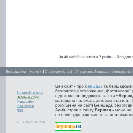
За 40 набоїв «світить» 7 років... - Повід
Бершадщина
|
Форуми
|
Сторінками історії
|
Літературна Бершадь
|
Фотогалереї
Цей сайт - про
Бершадь
та бершадський
безкоштовні оголошення, фотогалереї р
Зворотній зв'язок
підготовлено редакцією газети
«Берша
Публічна угода
матеріали належать авторам статтей. 
Мапа сайту
розміщена на сайті
Бершаді
, без згод
PDA-версія
Адміністрація сайту
Бершадь
може не п
RSS
не несе відповідальності за авторські м
11.01.2026 10:35:37