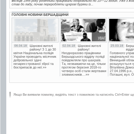
місяців 1944 року робітники працювали добровільно по 10—12 годин. Уже з жо
став до ладу, почав переробляти цукрові буряки із...
ГОЛОВНІ НОВИНИ БЕРШАДЩИНИ
06.04.18
Шановні жителі
02.04.18
Шановні жителі
25.03.18
Берш
району! З 1 до 30
району!
відді
квітня Національна поліція
Неодноразово працівники
Головного упра
України проводить місячник
Бершадського відділу поліції
національної пол
добровільної здачі
повідомляли про шахраїв.
Вінницькій обла
незареєстрованої зброї та
Та, незважаючи на це, тільки
розшукується гр
боєприпасів до неї.»»
протягом березня 2018-го
Віталіївна Домо
четверо осіб стали жертвами
27.04.1996 р.н.,
зловмисників....»»
Поташні, вул. Ос
Якщо Ви виявили помилку, виділіть текст з помилкою та натисніть Ctrl+Enter щ