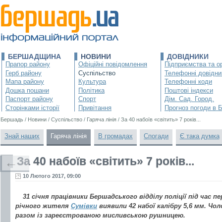
БЕРШАДЩИНА
НОВИНИ
ДОВІДНИКИ
Прапор району
Офіційні повідомлення
Підприємства та ор
Герб району
Суспільство
Телефонні довідни
Мапа району
Культура
Телефонні коди
Дошка пошани
Політика
Поштові індекси
Паспорт району
Спорт
Дім. Сад. Город.
Сторінками історії
Привітання
Прогноз погоди в 
Бершадь
/
Новини
/
Суспільство
/
Гаряча лінія
/
За 40 набоїв «світить» 7 років...
Знай наших
Гаряча лінія
В громадах
Спогади
Є така думка
За 40 набоїв «світить» 7 років...
←
10 Лютого 2017, 09:00
31 січня працівники Бершадського відділу поліції під час пе
річного жителя
Сумівки
виявили 42 набої калібру 5,6 мм. Чол
разом із зареєстрованою мисливською рушницею.