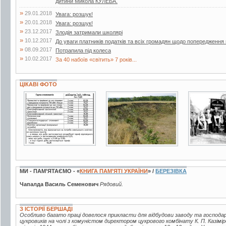
дитини Микола КУЛЕБА.
»
29.01.2018
Увага: розшук!
»
20.01.2018
Увага: розшук!
»
23.12.2017
Злодія затримали школярі
»
10.12.2017
До уваги платників податків та всіх громадян щодо попередженн
»
08.09.2017
Потрапила під колеса
»
10.02.2017
За 40 набоїв «світить» 7 років...
ЦІКАВІ ФОТО
2 фото
14 фото
3 фото
МИ - ПАМ’ЯТАЄМО - «
КНИГА ПАМ’ЯТІ УКРАЇНИ
» /
БЕРЕЗІВКА
Чапалда Василь Семенович
Рядовий.
З ІСТОРІЇ БЕРШАДІ
Особливо багато праці довелося прикласти для відбудови заводу та господ
цукровиків на чолі з комуністом директором цукрового комбінату К. П. Казі