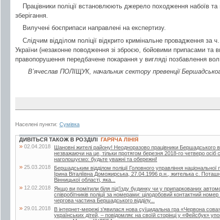
Працівники поліції встановлюють джерело походження набоїв та 
зберігання.
Вилучені боєприпаси направлені на експертизу.
Слідчим відділом поліції відкрито кримінальне провадження за ч.
України (незаконне поводження зі зброєю, бойовими припасами та 
правопорушення передбачене покарання у вигляді позбавлення волі 
В’ячеслав ПОЛІЩУК, начальник сектору превенції Бершадськог
Населені пункти:
Сумівка
ДИВІТЬСЯ ТАКОЖ В РОЗДІЛІ
ГАРЯЧА ЛІНІЯ
»
02.04.2018
Шановні жителі району! Неодноразово працівники Бершадського від
незважаючи на це, тільки протягом березня 2018-го четверо осіб
наголошуємо: будьте уважні та обережні!
»
25.03.2018
Бершадським відділом поліції Головного управління національної по
Ірина Віталіївна Доможирська, 27.04.1996 р.н., жителька с. Поташ
Вінницької області, яка...
»
12.02.2018
Якщо ви помітили біля під’їзду будинку чи у припаркованих автом
співробітників поліції за номерами: цілодобовий контактний номе
чергова частина Бершадського відділу...
»
29.01.2018
В інтернет-мережі з’явилася нова суїцидальна гра «Червона сова
українських дітей, – повідомляє на своїй сторінці у «Фейсбук» у