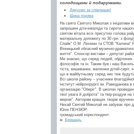
солодощами й подарунками.
Дякуємо за співпрацю!
Щира подяка
На свято Святого Миколая з ініціативи в
запрошені діти-інваліди та сироти нашог
святом вітала всіх присутніх голова ра
матеріальну допомогу по 30 грн. з фон
Спайк" О.М. Лехман та СТОВ "Калина" Р
Вінницький обласний музично-драматични
життя". Спонсор вистави – депутат райо
Ми знаємо, що серед людей, обділених зд
філософів та ін. Таким був і наш Василь
тіста, вишиванки, малюнки дітей-сиріт, 
що в майбутньому серед них теж будуть 
Всі школи району – учасники благодійно
інститут нейрохірургії ім. Рамоданова в
організацію "Оберіг". В школах проведе
твої увага й доброта" та твір-роздум на
мером". Авторам кращих творів вручено 
Нехай Святий Миколай не забуває про д
Юлія ПЕНЗЮР,
громадський кореспондент.
м.
Бершадь
.