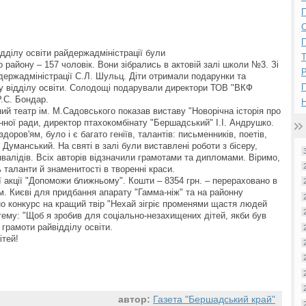
П
П
ідділу освіти райдержадміністрації були
о району – 157 чоловік. Вони зібрались в актовій залі школи №3. Зі
Р
йдержадміністрації С.Л. Шульц. Діти отримали подарунки та
ду відділу освіти. Солодощі подарували директори ТОВ "ВКФ
.С. Бондар.
Н
й театр ім. М.Садовського показав виставу "Новорічна історія про
нної ради, директор птахокомбінату "Бершадський" І.І. Андрушко.
оров'ям, було і є багато геніїв, талантів: письменників, поетів,
 Думанський. На святі в залі були виставлені роботи з бісеру,
інвалідів. Всіх авторів відзначили грамотами та дипломами. Віримо,
таланти й знаменитості в творенні краси.
ї акції "Допоможи ближньому". Кошти – 8354 грн. – перераховано в
 м. Києві для придбання апарату "Гамма-ніж" та на районну
но конкурс на кращий твір "Нехай зігріє променями щастя людей
 тему: "Щоб я зробив для соціально-незахищених дітей, якби був
грамоти райвідділу освіти.
ітей!
автор:
Газета "Бершадський край"