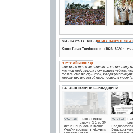
МИ - ПАМ’ЯТАЄМО - «
КНИГА ПАМ’ЯТІ УКРА
Книш Тарас Трифонович (1926)
1926 р., укр
З ІСТОРІЇ БЕРШАДІ
Своєрідне містечко виникло на колишньому пус
корпуси медучилища з сучасними лабораторі
фельдшерів те акушерок, які працюватимуть 
медики заклали новий парк, посадили тисячі к
ГОЛОВНІ НОВИНИ БЕРШАДЩИНИ
06.04.18
Шановні жителі
02.04.18
Шан
району! З 1 до 30
рай
квітня Національна поліція
Неодноразово
України проводить місячник
Бершадського в
добровільної здачі
повідомляли п