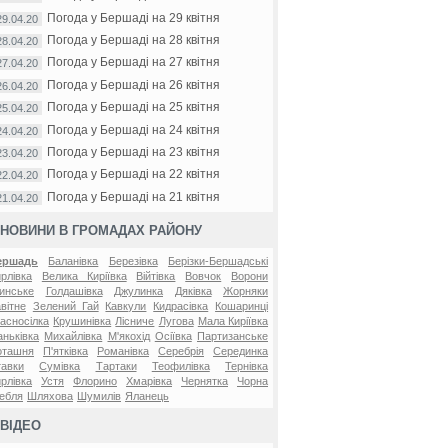
Погода у Бершаді на 29 квітня
29.04.20
Погода у Бершаді на 28 квітня
28.04.20
Погода у Бершаді на 27 квітня
27.04.20
Погода у Бершаді на 26 квітня
26.04.20
Погода у Бершаді на 25 квітня
25.04.20
Погода у Бершаді на 24 квітня
24.04.20
Погода у Бершаді на 23 квітня
23.04.20
Погода у Бершаді на 22 квітня
22.04.20
Погода у Бершаді на 21 квітня
21.04.20
НОВИНИ В ГРОМАДАХ РАЙОНУ
ершадь
Баланівка
Березівка
Берізки-Бершадські
рлівка
Велика Киріївка
Війтівка
Вовчок
Ворони
инське
Голдашівка
Джулинка
Дяківка
Жорняки
вітне
Зелений Гай
Кавкули
Кидрасівка
Кошаринці
асносілка
Крушинівка
Лісниче
Лугова
Мала Киріївка
ньківка
Михайлівка
М'якохід
Осіївка
Партизанське
оташня
П'ятківка
Романівка
Серебрія
Серединка
авки
Сумівка
Тартаки
Теофилівка
Тернівка
рлівка
Устя
Флорино
Хмарівка
Чернятка
Чорна
ебля
Шляхова
Шумилів
Яланець
ВІДЕО