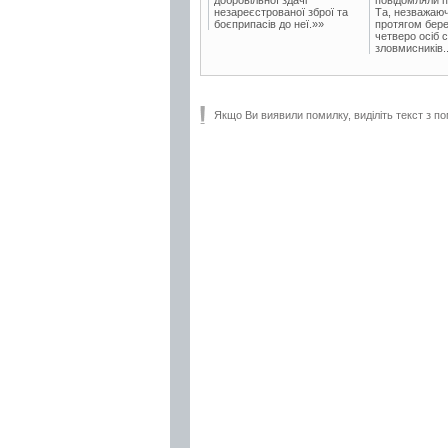
незареєстрованої зброї та
Та, незважаюч
боєприпасів до неї.»»
протягом бере
четверо осіб 
зловмисників..
Якщо Ви виявили помилку, виділіть текст з по