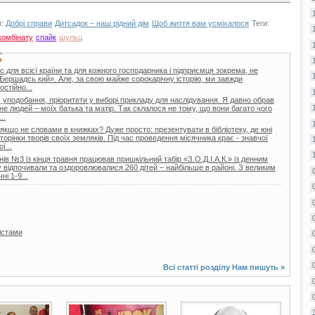
и:
Добрі справи
Дитсадок – наш рідний дім
Щоб життя вам усміхалося
Теги:
комбінату
спайк
шульц
Ь
 для всієї країни та для кожного господарника і підприємця зокрема, не
Бершадсь кий». Але, за свою майже сорокарічну історію, ми завжди
стійно...
 уподобання, пріоритети у виборі прикладу для наслідування. Я давно обрав
не людей – моїх батька та матір. Так склалося не тому, що вони багато чого
..
 якщо не словами в книжках? Дуже просто: презентувати в бібліотеку, де юні
торінки творів своїх земляків. Під час проведення місячника крає - знавчої
ї...
ів №3 із кінця травня працював пришкільний табір «З.О.Д.І.А.К.» із денним
відпочивали та оздоровлювалися 260 дітей – найбільше в районі. З великим
і 1-9...
істами
Всі статті розділу
Нам пишуть
»
10 фото
2 фото