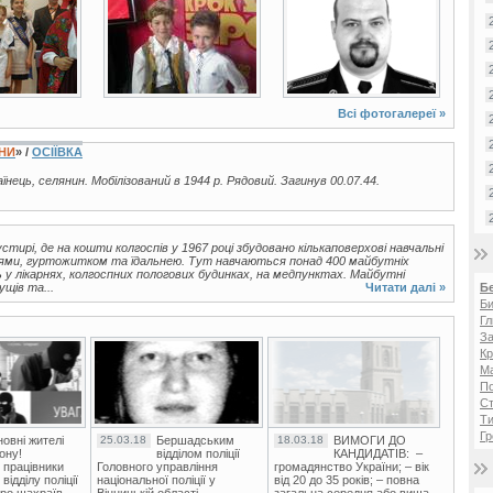
Всі фотогалереї »
ЇНИ
» /
ОСІЇВКА
аїнець, селянин. Мобілізований в 1944 р. Рядовий. Загинув 00.07.44.
тирі, де на кошти колгоспів у 1967 році збудовано кількаповерхові навчальні
ями, гуртожитком та їдальнею. Тут навчаються понад 400 майбутніх
у лікарнях, колгоспних пологових будинках, на медпунктах. Майбутні
ущів та...
Читати далі »
Б
Би
Гл
За
Кр
Ма
П
Ст
Ти
Гр
овні жителі
25.03.18
Бершадським
18.03.18
ВИМОГИ ДО
ону!
відділом поліції
КАНДИДАТІВ: –
 працівники
Головного управління
громадянство України; – вік
ідділу поліції
національної поліції у
від 20 до 35 років; – повна
ро шахраїв.
Вінницькій області
загальна середня або вища