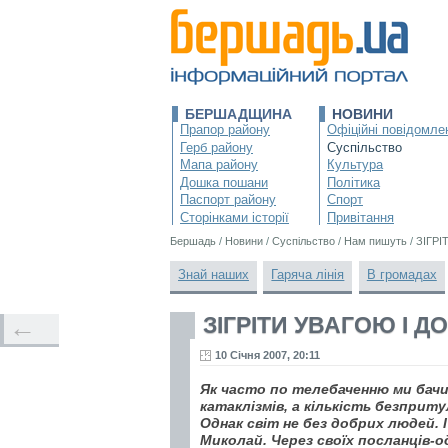
БЕРШАДЩИНА
НОВИНИ
Прапор району
Офіційні повідомле
Герб району
Суспільство
Мапа району
Культура
Дошка пошани
Політика
Паспорт району
Спорт
Сторінками історії
Привітання
Бершадь
/
Новини
/
Суспільство
/
Нам пишуть
/
ЗІГР
Знай наших
Гаряча лінія
В громадах
ЗІГРІТИ УВАГОЮ І 
←
10 Січня 2007, 20:11
Як часто по телебаченню ми бачим
катаклізмів, а кількість безприт
Однак світ не без добрих людей.
Миколай. Через своїх посланців-о