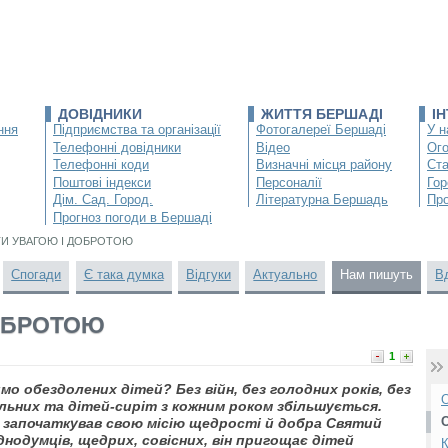
ДОВІДНИКИ
ЖИТТЯ БЕРШАДІ
І
ння
Підприємства та організації
Фотогалереї Бершаді
У н
Телефонні довідники
Відео
Ог
Телефонні коди
Визначні місця району
Ста
Поштові індекси
Персоналії
Гор
Дім. Сад. Город.
Літературна Бершадь
Про
Прогноз погоди в Бершаді
ІТИ УВАГОЮ І ДОБРОТОЮ
Спогади
Є така думка
Відгуки
Актуально
Нам пишуть
В
ДОБРОТОЮ
1
о обездолених дітей? Без війн, без голодних років, без
О
ульних та дітей-сиріт з кожним роком збільшується.
 І започаткував свою місію щедрості й добра Святий
днодумців, щедрих, совісних, він пригощає дітей
К