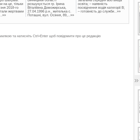
и на це, тільки
розшукується гр. Ірина
освіта; – наявність
зня 2018-го
Віталіївна Доможирська,
посвідчення водія категорії В;
стали жертвами
27.04.1996 р.н., жителька с.
– готовність до служби...»»
..»»
Поташні, вул. Осіння, 89,...»»
милкою та натисніть Ctrl+Enter щоб повідомити про це редакцію