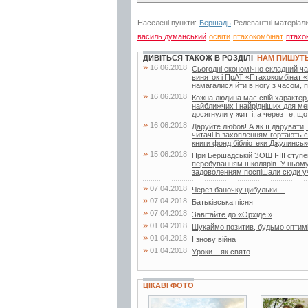
Населені пункти:
Бершадь
Релевантні матеріал
василь думанський
освіти
птахокомбінат
птахо
ДИВІТЬСЯ ТАКОЖ В РОЗДІЛІ
НАМ ПИШУТ
»
16.06.2018
Сьогодні економічно складний час
виняток і ПрАТ «Птахокомбінат «
намагалися йти в ногу з часом, по
»
16.06.2018
Кожна людина має свій характер,
найближчих і найрідніших для ме
досягнули у житті, а через те, що.
»
16.06.2018
Даруйте любов! А як її дарувати,
читачі із захопленням гортають с
книги фонд бібліотеки Джулинсько
»
15.06.2018
При Бершадській ЗОШ І-ІІІ ступен
перебуванням школярів. У ньому 
задоволенням поспішали сюди учн
»
07.04.2018
Через баночку цибульки…
»
07.04.2018
Батьківська пісня
»
07.04.2018
Завітайте до «Орхідеї»
»
01.04.2018
Шукаймо позитив, будьмо оптим
»
01.04.2018
І знову війна
»
01.04.2018
Уроки – як свято
ЦІКАВІ ФОТО
28 фото
7 фото