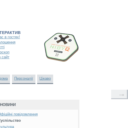
НТЕРАКТИВ
ас в гостях!
олошення
тті
оскоп
 сайт
дома
Персоналії
Цікаво
→
НОВИНИ
фіційні повідомлення
Суспільство
ультура