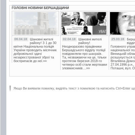
ГОЛОВНІ НОВИНИ БЕРШАДЩИНИ
06.04.18
Шановні жителі
02.04.18
Шановні жителі
25.03.18
Берш
району! З 1 до 30
району!
відді
квітня Національна поліція
Неодноразово працівники
Головного упра
України проводить місячник
Бершадського відділу поліції
національної пол
добровільної здачі
повідомляли про шахраїв.
Вінницькій обла
незареєстрованої зброї та
Та, незважаючи на це, тільки
розшукується гр
боєприпасів до неї.»»
протягом березня 2018-го
Віталіївна Домо
четверо осіб стали жертвами
27.04.1996 р.н.,
зловмисників....»»
Поташні, вул. Ос
Якщо Ви виявили помилку, виділіть текст з помилкою та натисніть Ctrl+Enter щ