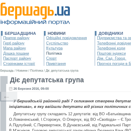
БЕРШАДЩИНА
НОВИНИ
ДОВІДНИКИ
Прапор району
Офіційні повідомлення
Підприємства та ор
Герб району
Суспільство
Телефонні довідни
Мапа району
Культура
Телефонні коди
Дошка пошани
Політика
Поштові індекси
Паспорт району
Спорт
Дім. Сад. Город.
Сторінками історії
Привітання
Прогноз погоди в 
Бершадь
/
Новини
/
Політика
/
Діє депутатська група
Діє депутатська група
26 Березня 2016, 09:00
←
У Бершадській районній раді 7 скликання створена депута
ініціатива», в яку ввійшли депутати від різних політичних с
Депутатську групу складають 12 депутатів: від ВО «Батьківщина
О.Ломаченський, І.Сторожук, О.Оперчук, від ВО «Свобода» – Є.Тро
А.Підлубний, С.Перевертнюк, В.Дунаєвський, від Радикальної Парті
В.М’ясніков. Головою депутатської групи обрана Людмила Крук (ВО