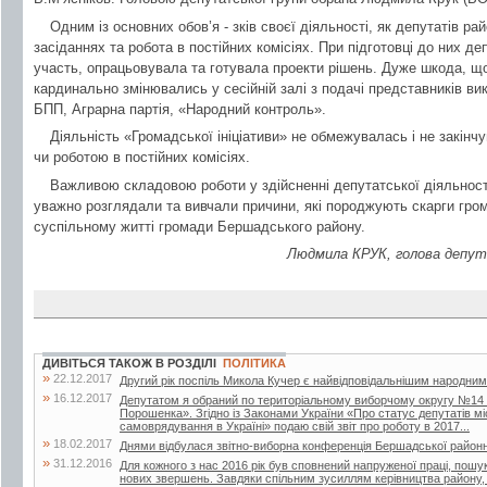
Одним із основних обов’я - зків своєї діяльності, як депутатів ра
засіданнях та робота в постійних комісіях. При підготовці до них д
участь, опрацьовувала та готувала проекти рішень. Дуже шкода, щ
кардинально змінювались у сесійній залі з подачі представників вик
БПП, Аграрна партія, «Народний контроль».
Діяльність «Громадської ініціативи» не обмежувалась і не закінч
чи роботою в постійних комісіях.
Важливою складовою роботи у здійсненні депутатської діяльності
уважно розглядали та вивчали причини, які породжують скарги гром
суспільному житті громади Бершадського району.
Людмила КРУК, голова депута
ДИВІТЬСЯ ТАКОЖ В РОЗДІЛІ
ПОЛІТИКА
»
22.12.2017
Другий рік поспіль Микола Кучер є найвідповідальнішим народни
»
16.12.2017
Депутатом я обраний по територіальному виборчому округу №14 ві
Порошенка». Згідно із Законами України «Про статус депутатів м
самоврядування в Україні» подаю свій звіт про роботу в 2017...
»
18.02.2017
Днями відбулася звітно-виборна конференція Бершадської районної 
»
31.12.2016
Для кожного з нас 2016 рік був сповнений напруженої праці, пош
нових звершень. Завдяки спільним зусиллям керівництва району, 