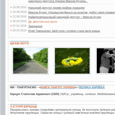
народного депутата України Миколи Кучера...
»
19.08.2016
Народний депутат провів прийом громадян
»
19.08.2016
Микола Кучер: «Налаштовуймося на позитив, добрі і гарні справи
»
12.08.2016
Найвідповідальніший народний депутат – Микола Кучер
»
26.03.2016
Діє депутатська група
»
07.01.2016
Звернення
»
20.03.2015
Юлія Тимошенко: Щоб село і селяни стали жити краще
ЦІКАВІ ФОТО
11 фото
26 фото
6 фото
МИ - ПАМ’ЯТАЄМО - «
КНИГА ПАМ’ЯТІ УКРАЇНИ
» /
ВЕЛИКА КИРІЇВКА
Харцун Станіслав Адамович (1920)
1920 р., українець, селянин. Мобілізовани
З ІСТОРІЇ БЕРШАДІ
Прикрасилась новими спорудами центральна площа, де височить будинок рай
депутатів трудящих. Окрасою площі є чудовий пам'ятник вождеві трудящих В.