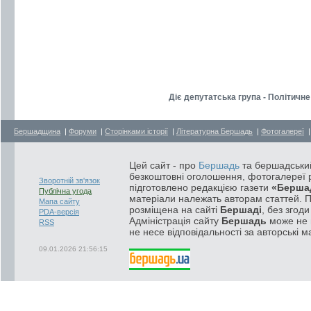
Діє депутатська група - Політичн
Бершадщина
|
Форуми
|
Сторінками історії
|
Літературна Бершадь
|
Фотогалереї
Цей сайт - про
Бершадь
та бершадський
безкоштовні оголошення, фотогалереї р
Зворотній зв'язок
підготовлено редакцією газети
«Берша
Публічна угода
матеріали належать авторам статтей. 
Мапа сайту
розміщена на сайті
Бершаді
, без згод
PDA-версія
Адміністрація сайту
Бершадь
може не п
RSS
не несе відповідальності за авторські м
09.01.2026 21:56:15