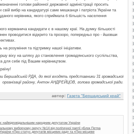
призначенні голови районної державної адміністрації просить
 свій вибір на кандидатурі саме мешканця і патріота України та
дданого керівника, якого сприймала б більшість населення
ного керманича кандидати є в нашому краї. На думку більшості
инен проводитися відкрито та прозоро, попередньо про - йшовши
ективах.
на розуміння та підтримку нашої ініціативи.
ршу віху на шляху до становлення громадянського суспільства,
та для себе під Вашим керівництвом.
раїну!
ри Бершадській РДА, до якої входять представники 31 громадської
організації району, Антон АНДРЕЙЦОВ, голова громадської ради.
автор:
Газета "Бершадський край"
р є найвідповідальнішим народним депутатом України
альному виборчому округу №14 від політичної партії «Блок Петра
України «Про статус депутатів місцевих рад» та «Про місцеве