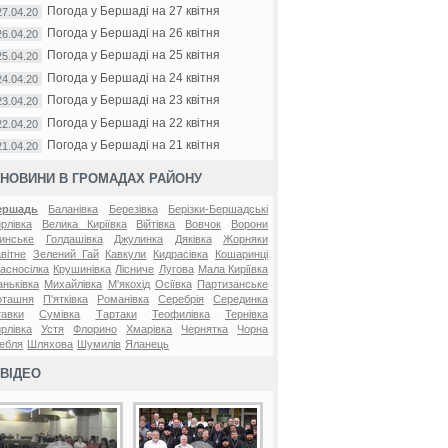
Погода у Бершаді на 27 квітня
27.04.20
Погода у Бершаді на 26 квітня
26.04.20
Погода у Бершаді на 25 квітня
25.04.20
Погода у Бершаді на 24 квітня
24.04.20
Погода у Бершаді на 23 квітня
23.04.20
Погода у Бершаді на 22 квітня
22.04.20
Погода у Бершаді на 21 квітня
21.04.20
НОВИНИ В ГРОМАДАХ РАЙОНУ
ершадь
Баланівка
Березівка
Берізки-Бершадські
рлівка
Велика Киріївка
Війтівка
Вовчок
Ворони
инське
Голдашівка
Джулинка
Дяківка
Жорняки
вітне
Зелений Гай
Кавкули
Кидрасівка
Кошаринці
асносілка
Крушинівка
Лісниче
Лугова
Мала Киріївка
ньківка
Михайлівка
М'якохід
Осіївка
Партизанське
оташня
П'ятківка
Романівка
Серебрія
Серединка
авки
Сумівка
Тартаки
Теофилівка
Тернівка
рлівка
Устя
Флорино
Хмарівка
Чернятка
Чорна
ебля
Шляхова
Шумилів
Яланець
ВІДЕО