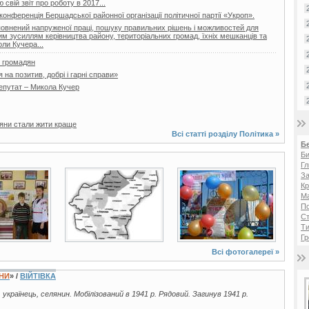
свій звіт про роботу в 2017...
онференція Бершадської районної організації політичної партії «Укроп».
сповнений напруженої праці, пошуку правильних рішень і можливостей для
м зусиллям керівництва району, територіальних громад, їхніх мешканців та
ли Кучера...
м громадян
а позитив, добрі і гарні справи»
епутат – Микола Кучер
яни стали жити краще
Всі статті розділу
Політика
»
Б
Би
Гл
За
7 фото
8 фото
Кр
Ма
П
Ст
Ти
Гр
Всі фотогалереї »
ЇНИ
» /
ВІЙТІВКА
, українець, селянин. Мобілізований в 1941 р. Рядовий. Загинув 1941 р.