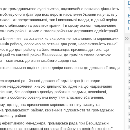
П
го до громадянського суспільства, надзвичайно важлива діяльність
 мобілізуючого фактора всіх верств населення України на участь у
Р
тикалі, як представницької, так і виконавчої влади, в даний період
а стабілізацію та розвиток країни. І в цьому аспекті надзвичайно
Н
ожному районі, якими є голови районних державних адміністрацій.
 Вінниччині, за останніх кілька років не поталанило із керівниками
вників району, особливо за останні два роки, неефективність їхньої
ості до долі району та його мешканців, призвела до того, що
цний та багатий район Вінниччини, де гриміла слава багатьох
ни – скотилась до рівня слабкого середняка.
ється причина падіння рівня довіри населення до державної влади
ершадської ра - йонної державної адміністрації не надає
тійке невдоволення їхньою діяльністю, адже на цю надзвичайно
івники, без солідного досвіду роботи із людьми, неосвічені,
щики» з особливо розвинутим почуттям власного збагачення.
му, що під час призначення керівників на таку високу та
ка громадськості району, керівників підприємств та громадських
вались у районі.
д ефективного менеджера, громадська рада при Бершадській
актично всі громадські організації району та релігійні конфесії,