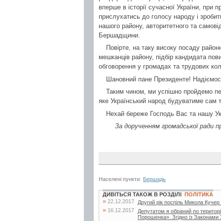
вперше в історії сучасної України, при 
прислухатись до голосу народу і зробити
нашого району, авторитетного та самові
Бершадщини.
Повірте, на таку високу посаду район
мешканців району, підбір кандидата пов
обговорення у громадах та трудових кол
Шановний пане Президенте! Надіємось 
Таким чином, ми успішно пройдемо пе
яке Український народ будуватиме сам 
Нехай береже Господь Вас та нашу Ук
За дорученням громадської ради п
Населені пункти:
Бершадь
ДИВІТЬСЯ ТАКОЖ В РОЗДІЛІ
ПОЛІТИКА
»
22.12.2017
Другий рік поспіль Микола Куче
»
16.12.2017
Депутатом я обраний по територі
Порошенка». Згідно із Законами 