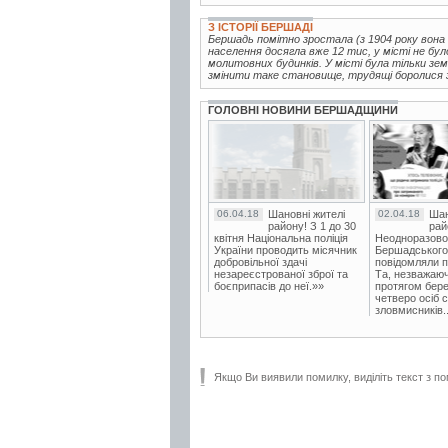
З ІСТОРІЇ БЕРШАДІ
Бершадь помітно зростала (з 1904 року вон
населення досягла вже 12 тис, у місті не було
молитовних будинків. У місті була тільки зем
змінити таке становище, трудящі боролися за
ГОЛОВНІ НОВИНИ БЕРШАДЩИНИ
06.04.18
Шановні жителі
02.04.18
Шан
району! З 1 до 30
рай
квітня Національна поліція
Неодноразово
України проводить місячник
Бершадського в
добровільної здачі
повідомляли п
незареєстрованої зброї та
Та, незважаюч
боєприпасів до неї.»»
протягом бере
четверо осіб 
зловмисників..
Якщо Ви виявили помилку, виділіть текст з по