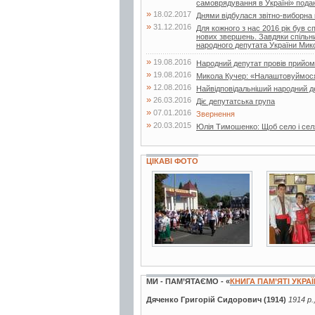
самоврядування в Україні» подаю 
»
18.02.2017
Днями відбулася звітно-виборна к
»
31.12.2016
Для кожного з нас 2016 рік був 
нових звершень. Завдяки спільни
народного депутата України Мико
»
19.08.2016
Народний депутат провів прийо
»
19.08.2016
Микола Кучер: «Налаштовуймося н
»
12.08.2016
Найвідповідальніший народний д
»
26.03.2016
Діє депутатська група
»
07.01.2016
Звернення
»
20.03.2015
Юлія Тимошенко: Щоб село і сел
ЦІКАВІ ФОТО
5 фото
5 фото
МИ - ПАМ’ЯТАЄМО - «
КНИГА ПАМ’ЯТІ УКРА
Дяченко Григорій Сидорович (1914)
1914 р.