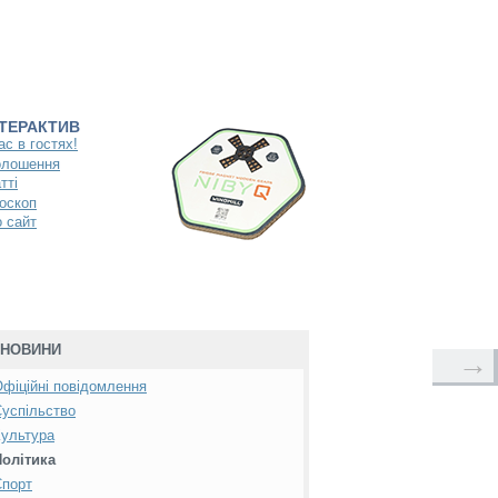
НТЕРАКТИВ
ас в гостях!
олошення
тті
оскоп
 сайт
НОВИНИ
→
фіційні повідомлення
успільство
ультура
Політика
Спорт