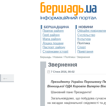
БЕРШАДЩИНА
НОВИНИ
Прапор району
Офіційні повідомле
Герб району
Суспільство
Мапа району
Культура
Дошка пошани
Політика
Паспорт району
Спорт
Сторінками історії
Привітання
Бершадь
/
Новини
/
Політика
/
Звернення
Звернення
7 Січня 2016, 00:02
←
Президенту України Порошенку Пет
Вінницької ОДА Коровію Валерію Ві
Шановний пане Президенте!
Загальновідомо, що побудова сучасно
на засадах національної свідомості та 