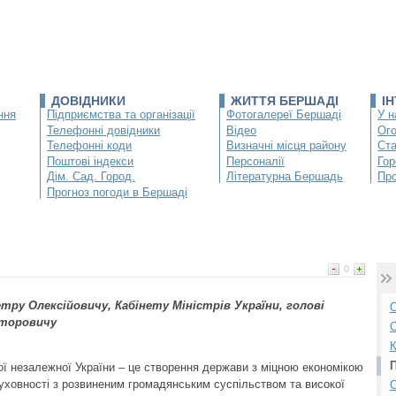
ДОВІДНИКИ
ЖИТТЯ БЕРШАДІ
І
ння
Підприємства та організації
Фотогалереї Бершаді
У н
Телефонні довідники
Відео
Ог
Телефонні коди
Визначні місця району
Ста
Поштові індекси
Персоналії
Гор
Дім. Сад. Город.
Літературна Бершадь
Про
Прогноз погоди в Бершаді
0
ру Олексійовичу, Кабінету Міністрів України, голові
О
кторовичу
С
К
ї незалежної України – це створення держави з міцною економікою
духовності з розвиненим громадянським суспільством та високої