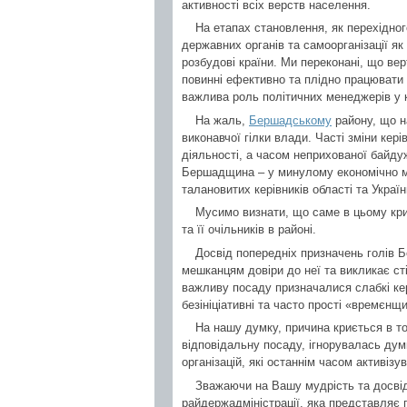
активності всіх верств населення.
На етапах становлення, як перехідно
державних органів та самоорганізації як
розбудові країни. Ми переконані, що вер
повинні ефективно та плідно працювати н
важлива роль політичних менеджерів у к
На жаль,
Бершадському
району, що на
виконавчої гілки влади. Часті зміни кері
діяльності, а часом неприхованої байдуж
Бершадщина – у минулому економічно мі
талановитих керівників області та Украї
Мусимо визнати, що саме в цьому кри
та її очільників в районі.
Досвід попередніх призначень голів Б
мешканцям довіри до неї та викликає с
важливу посаду призначалися слабкі кер
безініціативні та часто прості «времєн
На нашу думку, причина криється в то
відповідальну посаду, ігнорувалась дум
організацій, які останнім часом активізу
Зважаючи на Вашу мудрість та досві
райдержадміністрації, яка представляє пр