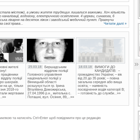
а стала містом), а умови життя трудящих лишалися важкими. Хоч кількість
 каналізації, водогону, електричного освітлення. 4 церкви, синагога, 6
ська лікарня на десяток ліжок і заводський медичний пункт. Прагнучи
 свої права...
Читати далі »
овні жителі
25.03.18
Бершадським
18.03.18
ВИМОГИ ДО
ону!
відділом поліції
КАНДИДАТІВ: –
 працівники
Головного управління
громадянство України; – вік
ідділу поліції
національної поліції у
від 20 до 35 років; – повна
ро шахраїв.
Вінницькій області
загальна середня або вища
и на це, тільки
розшукується гр. Ірина
освіта; – наявність
зня 2018-го
Віталіївна Доможирська,
посвідчення водія категорії В;
стали жертвами
27.04.1996 р.н., жителька с.
– готовність до служби...»»
..»»
Поташні, вул. Осіння, 89,...»»
милкою та натисніть Ctrl+Enter щоб повідомити про це редакцію