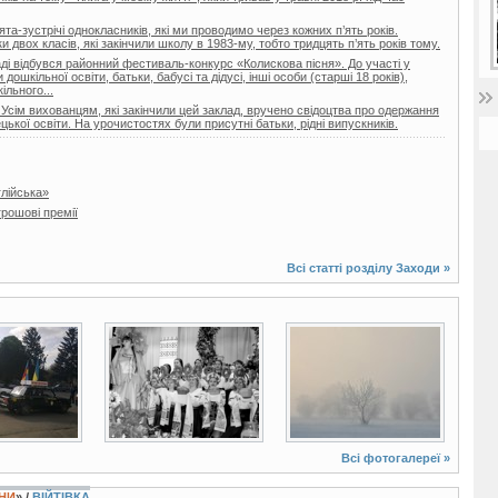
та-зустрічі однокласників, які ми проводимо через кожних п’ять років.
двох класів, які закінчили школу в 1983-му, тобто тридцять п’ять років тому.
і відбувся районний фестиваль-конкурс «Колискова пісня». До участі у
ошкільної освіти, батьки, бабусі та дідусі, інші особи (старші 18 років),
ільного...
 Усім вихованцям, які закінчили цей заклад, вручено свідоцтва про одержання
цької освіти. На урочистостях були присутні батьки, рідні випускників.
глійська»
рошові премії
Всі статті розділу
Заходи
»
4 фото
11 фото
Всі фотогалереї »
ЇНИ
» /
ВІЙТІВКА