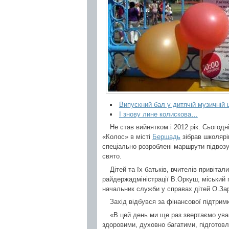
Випускний бал у дитячій музичній 
І знову лине колискова…
Не став вийнятком і 2012 рік. Сьогодн
«Колос» в місті
Бершадь
зібрав школярів
спеціально розроблені маршрути підвозу
свято.
Дітей та їх батьків, вчителів привіт
райдержадміністрації В.Оркуш, міський 
начальник служби у справах дітей О.За
Захід відбувся за фінансової підтрим
«В цей день ми ще раз звертаємо уваг
здоровими, духовно багатими, підготовл