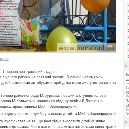
школі
і, 1 червня, центральний стадіон
Б
 з усього району на святкові заходи. В районі навіть були
Би
 дітей шкільними автобусами, щоб дітки мали змогу потрапити на
Гл
За
Кр
али голова районної ради М.Бурлака, перший заступник голови
Ма
голова М.Кольченко, начальник відділу освіти Л.Дзюбенко,
П
Ст
рецька, представники МХП «Зернопродукт».
Ти
ки відділу освіти, служби у справах дітей та МХП «Зернопродукт».
Гр
у суспільства на те, що необхідно виростити дітей фізично
еними до самостійного життя, справжніми патріотами своєї країни.