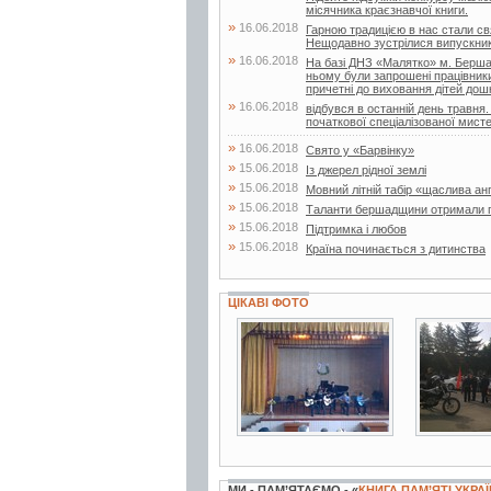
місячника краєзнавчої книги.
»
16.06.2018
Гарною традицією в нас стали свя
Нещодавно зустрілися випускники 
»
16.06.2018
На базі ДНЗ «Малятко» м. Бершад
ньому були запрошені працівники д
причетні до виховання дітей дошк
»
16.06.2018
відбувся в останній день травня.
початкової спеціалізованої мисте
»
16.06.2018
Свято у «Барвінку»
»
15.06.2018
Із джерел рідної землі
»
15.06.2018
Мовний літній табір «щаслива ан
»
15.06.2018
Таланти бершадщини отримали г
»
15.06.2018
Підтримка і любов
»
15.06.2018
Країна починається з дитинства
ЦІКАВІ ФОТО
3 фото
4 фото
МИ - ПАМ’ЯТАЄМО - «
КНИГА ПАМ’ЯТІ УКРА