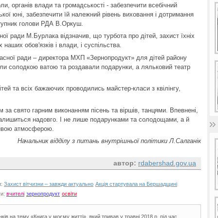
ли, органів влади та громадськості - забезпечити всебічний
ської юні, забезпечити їй належний рівень виховання і дотримання
тупник голови РДА В.Оркуш.
ної ради М.Бурлака відзначив, що турбота про дітей, захист їхніх
наших обов'язків і влади, і суспільства.
асної ради – директора МХП «Зернопродукт» для дітей району
али солодкою ватою та роздавали подарунки, а ляльковий театр
дітей та всіх бажаючих проводились майстер-класи з квілінгу,
м за свято гарним виконанням пісень та віршів, танцями. Впевнені,
залишиться надовго. І не лише подарунками та солодощами, а й
ивою атмосферою.
Начальник відділу з питань внутрішньої політики Л.Салганік
автор:
rdabershad.gov.ua
и:
Захист вітчизни – завжди актуально
Акція стартувала на Бершадщині
ги:
вчителі
зернопродукт
освіти
ів на тему «Книга у моєму житті», який тривав у травні 2018 р. під час