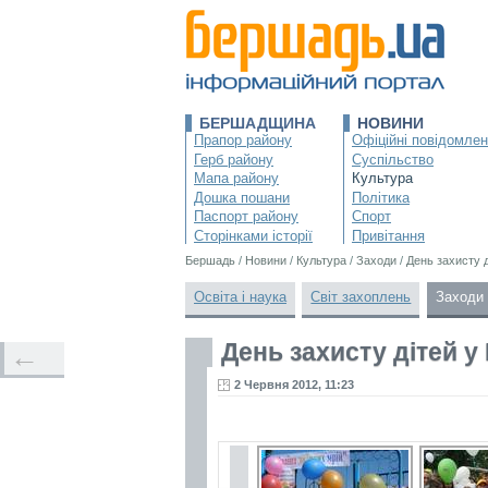
БЕРШАДЩИНА
НОВИНИ
Прапор району
Офіційні повідомле
Герб району
Суспільство
Мапа району
Культура
Дошка пошани
Політика
Паспорт району
Спорт
Сторінками історії
Привітання
Бершадь
/
Новини
/
Культура
/
Заходи
/
День захисту д
Освіта і наука
Світ захоплень
Заходи
День захисту дітей у
←
2 Червня 2012, 11:23