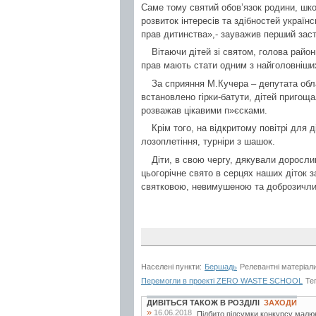
Саме тому святий обов’язок родини, шко
розвиток інтересів та здібностей україн
прав дитинства»,- зауважив перший зас
Вітаючи дітей зі святом, голова район
прав мають стати одним з найголовніших 
За сприяння М.Кучера – депутата обл
встановлено гірки-батути, дітей пригощ
розважав цікавими п»єсками.
Крім того, на відкритому повітрі для 
лозоплетіння, турніри з шашок.
Діти, в свою чергу, дякували доросли
цьогорічне свято в серцях наших діток 
святковою, невимушеною та доброзичл
Населені пункти:
Бершадь
Релевантні матеріал
Перемогли в проекті ZERO WASTE SCHOOL
Те
ДИВІТЬСЯ ТАКОЖ В РОЗДІЛІ
ЗАХОДИ
»
16.06.2018
Підбито підсумки конкурсу малюнк