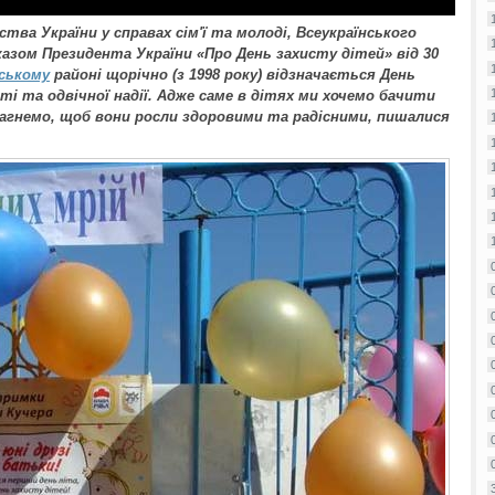
тва України у справах сім'ї та молоді, Всеукраїнського
казом Президента України «Про День захисту дітей» від 30
ському
районі щорічно (з 1998 року) відзначається День
ті та одвічної надії. Адже саме в дітях ми хочемо бачити
 прагнемо, щоб вони росли здоровими та радісними, пишалися