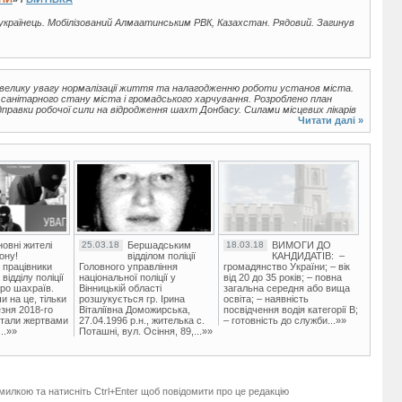
 українець. Мобілізований Алмаатинським РВК, Казахстан. Рядовий. Загинув
и велику увагу нормалізації життя та налагодженню роботи установ міста.
 санітарного стану міста і громадського харчування. Розроблено план
дправки робочої сили на відродження шахт Донбасу. Силами місцевих лікарів
Читати далі »
овні жителі
25.03.18
Бершадським
18.03.18
ВИМОГИ ДО
ону!
відділом поліції
КАНДИДАТІВ: –
 працівники
Головного управління
громадянство України; – вік
ідділу поліції
національної поліції у
від 20 до 35 років; – повна
ро шахраїв.
Вінницькій області
загальна середня або вища
и на це, тільки
розшукується гр. Ірина
освіта; – наявність
зня 2018-го
Віталіївна Доможирська,
посвідчення водія категорії В;
стали жертвами
27.04.1996 р.н., жителька с.
– готовність до служби...»»
..»»
Поташні, вул. Осіння, 89,...»»
милкою та натисніть Ctrl+Enter щоб повідомити про це редакцію