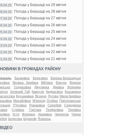
Погода у Бершаді на 29 квітня
29.04.20
Погода у Бершаді на 28 квітня
28.04.20
Погода у Бершаді на 27 квітня
27.04.20
Погода у Бершаді на 26 квітня
26.04.20
Погода у Бершаді на 25 квітня
25.04.20
Погода у Бершаді на 24 квітня
24.04.20
Погода у Бершаді на 23 квітня
23.04.20
Погода у Бершаді на 22 квітня
22.04.20
Погода у Бершаді на 21 квітня
21.04.20
НОВИНИ В ГРОМАДАХ РАЙОНУ
ершадь
Баланівка
Березівка
Берізки-Бершадські
рлівка
Велика Киріївка
Війтівка
Вовчок
Ворони
инське
Голдашівка
Джулинка
Дяківка
Жорняки
вітне
Зелений Гай
Кавкули
Кидрасівка
Кошаринці
асносілка
Крушинівка
Лісниче
Лугова
Мала Киріївка
ньківка
Михайлівка
М'якохід
Осіївка
Партизанське
оташня
П'ятківка
Романівка
Серебрія
Серединка
авки
Сумівка
Тартаки
Теофилівка
Тернівка
рлівка
Устя
Флорино
Хмарівка
Чернятка
Чорна
ебля
Шляхова
Шумилів
Яланець
ВІДЕО