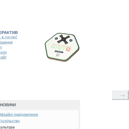
ТЕРАКТИВ
 в гостях!
ошення
і
скоп
сайт
→
НОВИНИ
фіційні повідомлення
успільство
Культура