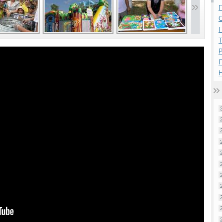
П
П
Р
Н