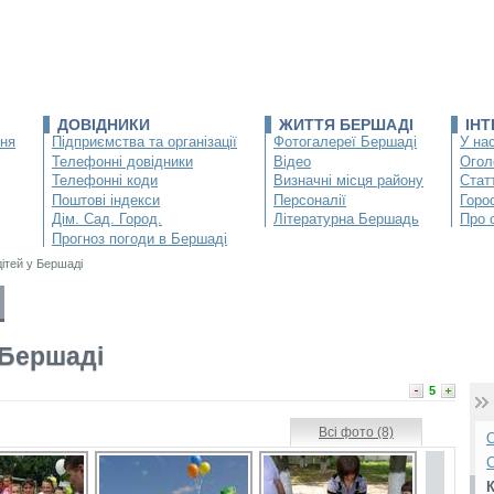
ДОВІДНИКИ
ЖИТТЯ БЕРШАДІ
ІН
ння
Підприємства та організації
Фотогалереї Бершаді
У нас
Телефонні довідники
Відео
Огол
Телефонні коди
Визначні місця району
Статт
Поштові індекси
Персоналії
Горо
Дім. Сад. Город.
Літературна Бершадь
Про 
Прогноз погоди в Бершаді
ітей у Бершаді
 Бершаді
5
Всі фото (8)
О
С