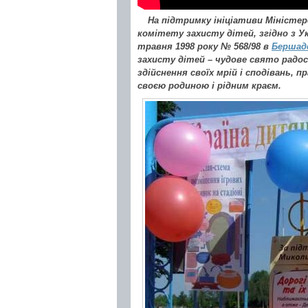
На підтримку ініціативи Міністерс
комітету захисту дітей, згідно з У
травня 1998 року № 568/98 в
Бершад
захисту дітей – чудове свято радос
здійснення своїх мрій і сподівань,
своєю родиною і рідним краєм.