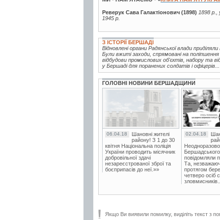
Реверук Сава Галактіонович (1898)
1898 р.,
1945 р.
З ІСТОРІЇ БЕРШАДІ
Відновлені органи Радянської влади приділял
Були вжиті заходи, спрямовані на поліпшення
відбудови промислових об'єктів, набору та ві
у Бершаді для поранених солдатів і офіцерів...
ГОЛОВНІ НОВИНИ БЕРШАДЩИНИ
06.04.18
Шановні жителі
02.04.18
Шан
району! З 1 до 30
рай
квітня Національна поліція
Неодноразово
України проводить місячник
Бершадського в
добровільної здачі
повідомляли п
незареєстрованої зброї та
Та, незважаюч
боєприпасів до неї.»»
протягом бере
четверо осіб 
зловмисників..
Якщо Ви виявили помилку, виділіть текст з по