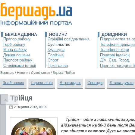
БЕРШАДЩИНА
НОВИНИ
ДОВІДНИКИ
Прапор району
Офіційні повідомлення
Підприємства та ор
Герб району
Суспільство
Телефонні довідни
Мапа району
Культура
Телефонні коди
Дошка пошани
Політика
Поштові індекси
Паспорт району
Спорт
Дім. Сад. Город.
Сторінками історії
Привітання
Прогноз погоди в 
Бершадь
/
Новини
/
Суспільство
/
Вдома
/
Трійця
Знай наших
Гаряча лінія
В громадах
Спогади
Є така думка
Трійця
←
2 Червня 2012, 00:09
Трійця – одне з найзначніших хри
відзначається на 50-й день після Ве
про зішестя святого Духа на апост