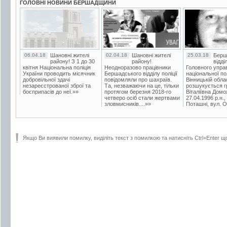
ГОЛОВНІ НОВИНИ БЕРШАДЩИНИ
06.04.18
Шановні жителі
02.04.18
Шановні жителі
25.03.18
Берш
району! З 1 до 30
району!
відді
квітня Національна поліція
Неодноразово працівники
Головного упра
України проводить місячник
Бершадського відділу поліції
національної пол
добровільної здачі
повідомляли про шахраїв.
Вінницькій обла
незареєстрованої зброї та
Та, незважаючи на це, тільки
розшукується гр
боєприпасів до неї.»»
протягом березня 2018-го
Віталіївна Домо
четверо осіб стали жертвами
27.04.1996 р.н.,
зловмисників....»»
Поташні, вул. Ос
Якщо Ви виявили помилку, виділіть текст з помилкою та натисніть Ctrl+Enter щ