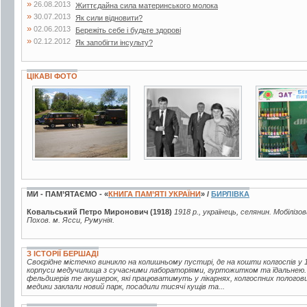
»
26.08.2013
Життєдайна сила материнського молока
»
30.07.2013
Як сили відновити?
»
02.06.2013
Бережіть себе і будьте здорові
»
02.12.2012
Як запобігти інсульту?
ЦІКАВІ ФОТО
14 фото
6 фото
9 фото
МИ - ПАМ’ЯТАЄМО - «
КНИГА ПАМ’ЯТІ УКРАЇНИ
» /
БИРЛІВКА
Ковальський Петро Миронович (1918)
1918 р., українець, селянин. Мобілізо
Похов. м. Ясси, Румунія.
З ІСТОРІЇ БЕРШАДІ
Своєрідне містечко виникло на колишньому пустирі, де на кошти колгоспів у 1
корпуси медучилища з сучасними лабораторіями, гуртожитком та їдальнею.
фельдшерів те акушерок, які працюватимуть у лікарнях, колгоспних пологов
медики заклали новий парк, посадили тисячі кущів та...