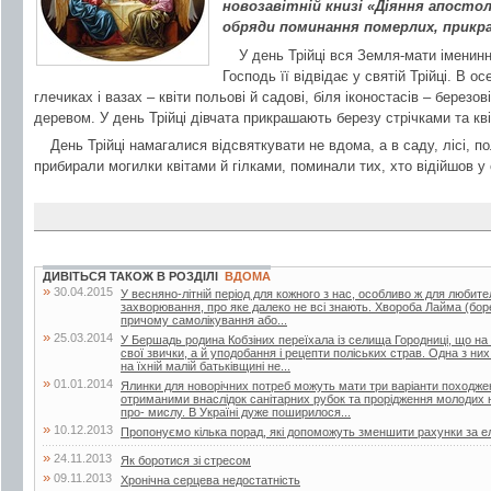
новозавітній книзі «Діяння апосто
обряди поминання померлих, прикр
У день Трійці вся Земля-мати іменин
Господь її відвідає у святій Трійці. В о
глечиках і вазах – квіти польові й садові, біля іконостасів – березо
деревом. У день Трійці дівчата прикрашають березу стрічками та кв
День Трійці намагалися відсвяткувати не вдома, а в саду, лісі, п
прибирали могилки квітами й гілками, поминали тих, хто відійшов у 
ДИВІТЬСЯ ТАКОЖ В РОЗДІЛІ
ВДОМА
»
30.04.2015
У весняно-літній період для кожного з нас, особливо ж для любител
захворювання, про яке далеко не всі знають. Хвороба Лайма (боре
причому самолікування або...
»
25.03.2014
У Бершадь родина Кобзіних переїхала із селища Городниці, що на
свої звички, а й уподобання і рецепти поліських страв. Одна з ни
на їхній малій батьківщині не...
»
01.01.2014
Ялинки для новорічних потреб можуть мати три варіанти походжен
отриманими внаслідок санітарних рубок та прорідження молодих 
про- мислу. В Україні дуже поширилося...
»
10.12.2013
Пропонуємо кілька порад, які допоможуть зменшити рахунки за е
»
24.11.2013
Як боротися зі стресом
»
09.11.2013
Хронічна серцева недостатність