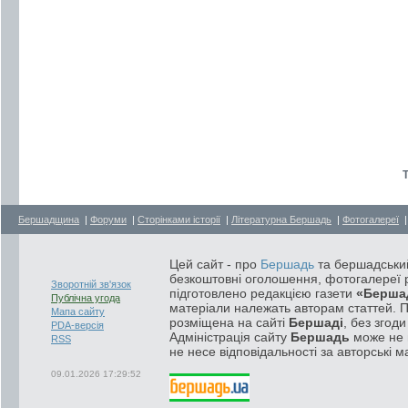
Т
Бершадщина
|
Форуми
|
Сторінками історії
|
Літературна Бершадь
|
Фотогалереї
Цей сайт - про
Бершадь
та бершадський
безкоштовні оголошення, фотогалереї р
Зворотній зв'язок
підготовлено редакцією газети
«Берша
Публічна угода
матеріали належать авторам статтей. 
Мапа сайту
розміщена на сайті
Бершаді
, без згод
PDA-версія
Адміністрація сайту
Бершадь
може не п
RSS
не несе відповідальності за авторські м
09.01.2026 17:29:52