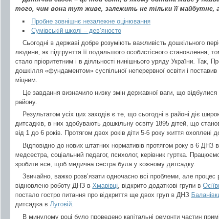
того, чим вона тут живе, залежить не тільки її майбутнє, 
Пробне зовнішнє незалежне оцінювання
Сумівській школі – дев’яносто
Сьогодні в державі добре розуміють важливість дошкільного пер
людини, як підгрунття її подальшого особистісного становлення, то
стало пріоритетним і в діяльності нинішнього уряду України. Так, П
дошкілля «фундаментом» суспільної неперервної освіти і поставив
міцним.
Це завдання визначило низку змін державної ваги, що відбулися 
району.
Результатом усіх цих заходів є те, що сьогодні в районі діє шир
дитсадків, в них здобувають дошкільну освіту 1895 дітей, що станов
від 1 до 6 років. Протягом двох років діти 5-6 року життя охоплені
Відповідно до нових штатних нормативів протягом року в 6 ДНЗ в
медсестра, соціальний педагог, психолог, керівник гуртка. Працюєм
зробити все, щоб медична сестра була у кожному дитсадку.
Звичайно, важко розв’язати одночасно всі проблеми, але процес р
відновлено роботу ДНЗ в
Хмарівці
, відкрито додаткові групи в
Осіїв
постало гостро питання про відкриття ще двох груп в ДНЗ
Баланівк
дитсадка в
Луговій
.
В минулому році було проведено капітальні ремонти частин при