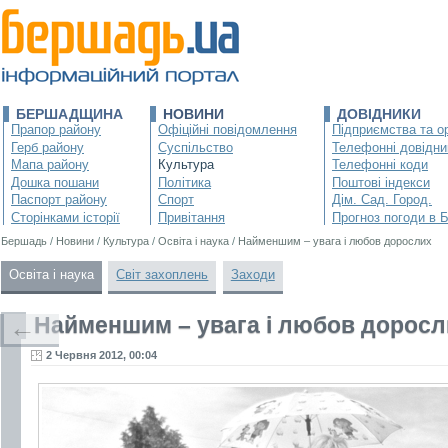
БЕРШАДЩИНА
НОВИНИ
ДОВІДНИКИ
Прапор району
Офіційні повідомлення
Підприємства та ор
Герб району
Суспільство
Телефонні довідни
Мапа району
Культура
Телефонні коди
Дошка пошани
Політика
Поштові індекси
Паспорт району
Спорт
Дім. Сад. Город.
Сторінками історії
Привітання
Прогноз погоди в 
Бершадь
/
Новини
/
Культура
/
Освіта і наука
/
Найменшим – увага і любов дорослих
Освіта і наука
Світ захоплень
Заходи
Найменшим – увага і любов доросл
←
2 Червня 2012, 00:04