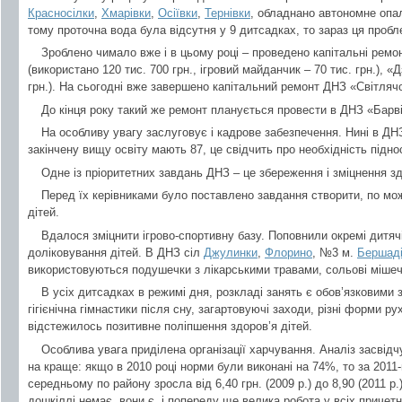
Красносілки
,
Хмарівки
,
Осіївки
,
Тернівки
, обладнано автономне оп
тому проточна вода була відсутня у 9 дитсадках, то зараз ця пробл
Зроблено чимало вже і в цьому році – проведено капітальні рем
(використано 120 тис. 700 грн., ігровий майданчик – 70 тис. грн.), «
грн.). На сьогодні вже завершено капітальний ремонт ДНЗ «Світляч
До кінця року такий же ремонт планується провести в ДНЗ «Барв
На особливу увагу заслуговує і кадрове забезпечення. Нині в ДН
закінчену вищу освіту мають 87, це свідчить про необхідність підно
Одне із пріоритетних завдань ДНЗ – це збереження і зміцнення зд
Перед їх керівниками було поставлено завдання створити, по мо
дітей.
Вдалося зміцнити ігрово-спортивну базу. Поповнили окремі дитя
доліковування дітей. В ДНЗ сіл
Джулинки
,
Флорино
, №3 м.
Бершад
використовуються подушечки з лікарськими травами, сольові мішеч
В усіх дитсадках в режимі дня, розкладі занять є обов’язковими з
гігієнічна гімнастики після сну, загартовуючі заходи, різні форми р
відстежилось позитивне поліпшення здоров’я дітей.
Особлива увага приділена організації харчування. Аналіз засвідч
на краще: якщо в 2010 році норми були виконані на 74%, то за 2011
середньому по району зросла від 6,40 грн. (2009 р.) до 8,90 (2011 р
дошкіллі немає, вони є, і попереду ще велика робота у всіх причет