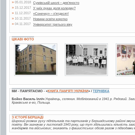
»
05.01.2018
Сумівській школі – дев’яносто
»
15.12.2017
У чиїх руках доля коледжу?
»
11.12.2017
«Сонечку» – п’ятдесят!
»
10.11.2017
Новини освіти коротко
»
04.11.2017
Університет третього віку
ЦІКАВІ ФОТО
4 фото
2 фото
3 фото
МИ - ПАМ’ЯТАЄМО - «
КНИГА ПАМ’ЯТІ УКРАЇНИ
» /
ТЕРНІВКА
Бойко Василь Ілліч
Українець, селянин. Мобілізований в 1941 р. Рядовий. Заги
Краківське в-во, Польща.
З ІСТОРІЇ БЕРШАДІ
Широкий розмах руху підпільників та партизанів у Бершадському районі зм
повіту. Він зазначав у листопаді 1943 року, що тут збільшилась кількість за
жандармів та військових; зникають з фашистських обозів разом з підводами м