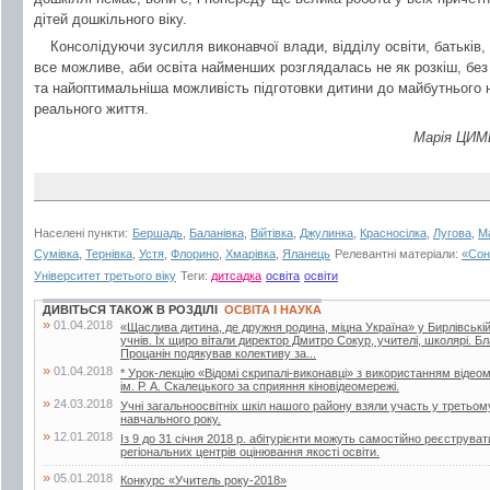
дітей дошкільного віку.
Консолідуючи зусилля виконавчої влади, відділу освіти, батьків, 
все можливе, аби освіта найменших розглядалась не як розкіш, без 
та найоптимальніша можливість підготовки дитини до майбутнього 
реального життя.
Марія ЦИМ
Населені пункти:
Бершадь
,
Баланівка
,
Війтівка
,
Джулинка
,
Красносілка
,
Лугова
,
М
Сумівка
,
Тернівка
,
Устя
,
Флорино
,
Хмарівка
,
Яланець
Релевантні матеріали:
«Сон
Університет третього віку
Теги:
дитсадка
освіта
освіти
ДИВІТЬСЯ ТАКОЖ В РОЗДІЛІ
ОСВІТА І НАУКА
»
01.04.2018
«Щаслива дитина, де дружня родина, міцна Україна» у Бирлівській ш
учнів. Їх щиро вітали директор Дмитро Сокур, учителі, школярі. 
Процанін подякував колективу за...
»
01.04.2018
* Урок-лекцію «Відомі скрипалі-виконавці» з використанням відеом
ім. Р. А. Скалецького за сприяння кіновідеомережі.
»
24.03.2018
Учні загальноосвітніх шкіл нашого району взяли участь у третьом
навчального року.
»
12.01.2018
Із 9 до 31 січня 2018 р. абітурієнти можуть самостійно реєструв
регіональних центрів оцінювання якості освіти.
»
05.01.2018
Конкурс «Учитель року-2018»