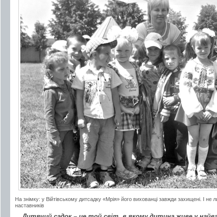
На знімку: у Війтівському дитсадку «Мрія» його вихованці завжди захищені. І не 
наставників
Дитячий садок – це той світ, в якому дитина живе у найваж