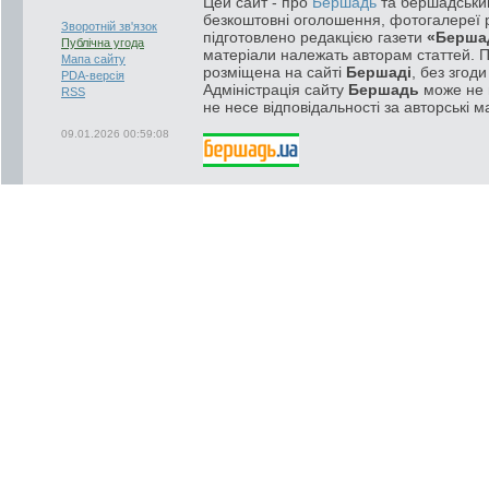
Цей сайт - про
Бершадь
та бершадський
безкоштовні оголошення, фотогалереї р
Зворотній зв'язок
підготовлено редакцією газети
«Берша
Публічна угода
матеріали належать авторам статтей. 
Мапа сайту
розміщена на сайті
Бершаді
, без згод
PDA-версія
Адміністрація сайту
Бершадь
може не п
RSS
не несе відповідальності за авторські м
09.01.2026 00:59:08