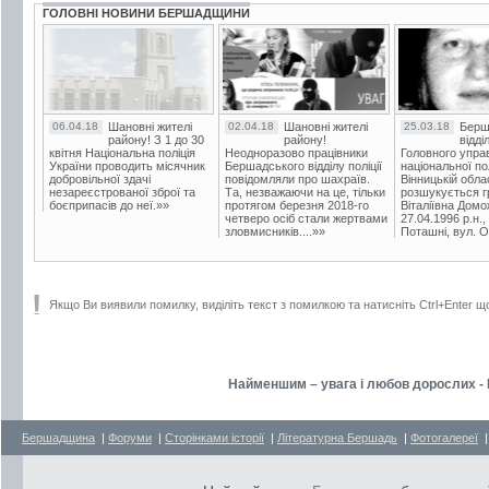
ГОЛОВНІ НОВИНИ БЕРШАДЩИНИ
06.04.18
Шановні жителі
02.04.18
Шановні жителі
25.03.18
Берш
району! З 1 до 30
району!
відді
квітня Національна поліція
Неодноразово працівники
Головного упра
України проводить місячник
Бершадського відділу поліції
національної пол
добровільної здачі
повідомляли про шахраїв.
Вінницькій обла
незареєстрованої зброї та
Та, незважаючи на це, тільки
розшукується гр
боєприпасів до неї.»»
протягом березня 2018-го
Віталіївна Домо
четверо осіб стали жертвами
27.04.1996 р.н.,
зловмисників....»»
Поташні, вул. Ос
Якщо Ви виявили помилку, виділіть текст з помилкою та натисніть Ctrl+Enter щ
Найменшим – увага і любов дорослих - Н
Бершадщина
|
Форуми
|
Сторінками історії
|
Літературна Бершадь
|
Фотогалереї