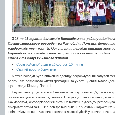
З 18 по 21 травня делегація Бершадського району відвіда
Свентокшиського воєводства Распубліки Польща. Делегацію
райдержадміністрації В. Оркуш, який передав вітання грома
Бершадської громади з найкращими побажаннями в подальшій
сферах та галузях нашого життя.
Сесія районної ради відбудеться 10 липня
Єдиний реєстр боржників
Метою поїздки було вивчення досвіду реформування галузей мед
освіти, яке покращало життя громадян, та участь у святі Клоза (дож
що є традиційним у Польщі.
Під час візиту делегації у Єнджейовському повіті відбулася зустр
органів місцевого самоврядування. В ході зустрічі з керівництвом 
Качмареком, обговорювалися питання вивчення досвіду реформуван
пріоритет оптимізації шкіл повіту: вивільнення значних бюджетних 
шкіл, збільшення в базових школах кількості дітей у навчальних кл