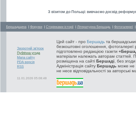
З візитом до Польщі: вивчаємо досвід реформув
Бершадщина
|
Форуми
|
Сторінками історії
|
Літературна Бершадь
|
Фотогалереї
Цей сайт - про
Бершадь
та бершадський
безкоштовні оголошення, фотогалереї р
Зворотній зв'язок
підготовлено редакцією газети
«Берша
Публічна угода
матеріали належать авторам статтей. 
Мапа сайту
розміщена на сайті
Бершаді
, без згод
PDA-версія
Адміністрація сайту
Бершадь
може не п
RSS
не несе відповідальності за авторські м
11.01.2026 05:08:48