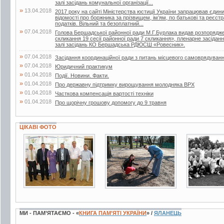
залі засідань комунальної організації...
»
13.04.2018
2017 року на сайті Міністерства юстиції України запрацював єдин
відомості про боржника за прізвищем, ім’ям, по батькові та реєс
податків. Вільний та безоплатний...
»
07.04.2018
Голова Бершадської районної ради М.Г.Бурлака видав розпорядже
скликання 19 сесії районної ради 7 скликання», пленарне засіданн
залі засідань КО Бершадська РДЮСШ «Ровесник».
»
07.04.2018
Засідання координаційної ради з питань місцевого самоврядуван
»
07.04.2018
Юридичний практикум
»
01.04.2018
Події. Новини. Факти.
»
01.04.2018
Про державну підтримку вирощування молодняка ВРХ
»
01.04.2018
Часткова компенсація вартості техніки
»
01.04.2018
Про щорічну грошову допомогу до 9 травня
ЦІКАВІ ФОТО
3 фото
9 фото
2 фото
МИ - ПАМ’ЯТАЄМО - «
КНИГА ПАМ’ЯТІ УКРАЇНИ
» /
ЯЛАНЕЦЬ