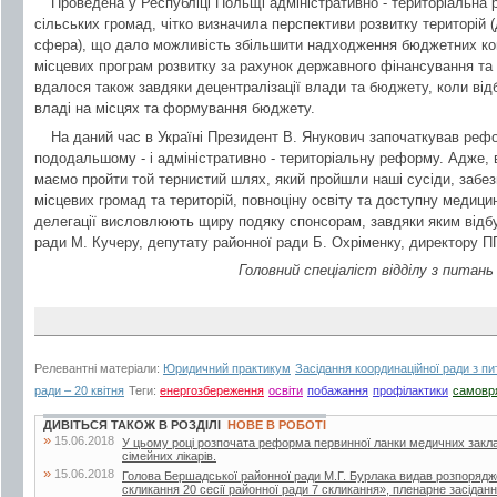
Проведена у Республіці Польщі адміністративно - територіальна
сільських громад, чітко визначила перспективи розвитку територій (
сфера), що дало можливість збільшити надходження бюджетних кош
місцевих програм розвитку за рахунок державного фінансування та 
вдалося також завдяки децентралізації влади та бюджету, коли ві
владі на місцях та формування бюджету.
На даний час в Україні Президент В. Янукович започаткував рефо
пододальшому - і адміністративно - територіальну реформу. Адже, 
маємо пройти той тернистий шлях, який пройшли наші сусіди, забе
місцевих громад та територій, повноціну освіту та доступну медиц
делегації висловлюють щиру подяку спонсорам, завдяки яким відбу
ради М. Кучеру, депутату районної ради Б. Охріменку, директору П
Головний спеціаліст відділу з питань
Релевантні матеріали:
Юридичний практикум
Засідання координаційної ради з п
ради – 20 квітня
Теги:
енергозбереження
освіти
побажання
профілактики
самовр
ДИВІТЬСЯ ТАКОЖ В РОЗДІЛІ
НОВЕ В РОБОТІ
»
15.06.2018
У цьому році розпочата реформа первинної ланки медичних закла
сімейних лікарів.
»
15.06.2018
Голова Бершадської районної ради М.Г. Бурлака видав розпорядж
скликання 20 сесії районної ради 7 скликання», пленарне засіданн