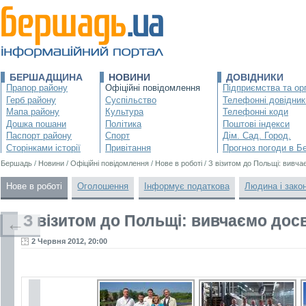
БЕРШАДЩИНА
НОВИНИ
ДОВІДНИКИ
Прапор району
Офіційні повідомлення
Підприємства та орг
Герб району
Суспільство
Телефонні довідник
Мапа району
Культура
Телефонні коди
Дошка пошани
Політика
Поштові індекси
Паспорт району
Спорт
Дім. Сад. Город.
Сторінками історії
Привітання
Прогноз погоди в Б
Бершадь
/
Новини
/
Офіційні повідомлення
/
Нове в роботі
/
З візитом до Польщі: вивч
Нове в роботі
Оголошення
Інформує податкова
Людина і зако
З візитом до Польщі: вивчаємо дос
←
2 Червня 2012, 20:00