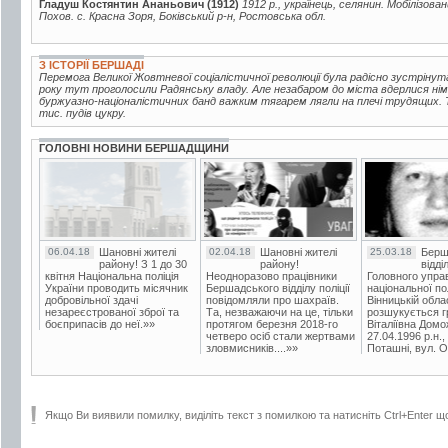
Гладуш Костянтин Ананьович (1912)
1912 р., українець, селянин. Мобілізова
Похов. с. Красна Зоря, Боківський р-н, Ростовська обл.
З ІСТОРІЇ БЕРШАДІ
Перемога Великої Жовтневої соціалістичної революції була радісно зустрінут
року тут проголосили Радянську владу. Але незабаром до міста вдерлися нім
буржуазно-націоналістичних банд важким тягарем лягли на плечі трудящих. Т
тис. пудів цукру.
ГОЛОВНІ НОВИНИ БЕРШАДЩИНИ
06.04.18
Шановні жителі
02.04.18
Шановні жителі
25.03.18
Берш
району! З 1 до 30
району!
відді
квітня Національна поліція
Неодноразово працівники
Головного упра
України проводить місячник
Бершадського відділу поліції
національної пол
добровільної здачі
повідомляли про шахраїв.
Вінницькій обла
незареєстрованої зброї та
Та, незважаючи на це, тільки
розшукується гр
боєприпасів до неї.»»
протягом березня 2018-го
Віталіївна Домо
четверо осіб стали жертвами
27.04.1996 р.н.,
зловмисників....»»
Поташні, вул. Ос
Якщо Ви виявили помилку, виділіть текст з помилкою та натисніть Ctrl+Enter щ