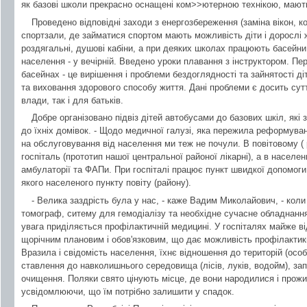
як базові школи прекрасно оснащені ком>>ютерною технікою, мають 
Проведено відповідні заходи з енергозбереження (заміна вікон, кот
спортзали, де займатися спортом мають можливість діти і дорослі ж
роздягальні, душові кабіни, а при деяких школах працюють басейни 
населення - у вечірній. Введено уроки плавання з інструктором. Пе
басейнах - це вирішення і проблеми бездоглядності та зайнятості ді
та виховання здорового способу життя. Дані проблеми є досить суттє
влади, так і для батьків.
Добре організовано підвіз дітей автобусами до базових шкіл, які 
до їхніх домівок. - Щодо медичної галузі, яка пережила реформуванн
на обслуговування від населення ми теж не почули. В повітовому (
госпіталь (прототип нашої центральної районої лікарні), а в населен
амбулаторії та ФАПи. При госпіталі працює пункт швидкої допомоги
якого населеного пункту повіту (району).
- Велика заздрість була у нас, - каже Вадим Миколайович, - коли
томограф, ситему для гемодіалізу та необхідне сучасне обладнанн
увага приділяється профілактичній медицині. У госпіталях майже ві
щорічним плановим і обов'язковим, що дає можливість профілактик
Вразила і свідомість населення, їхнє відношення до територій (осо
ставлення до навколишнього середовища (лісів, луків, водойм), зап
очищення. Поляки свято цінують місце, де вони народилися і прожив
усвідомлюючи, що їм потрібно залишити у спадок.