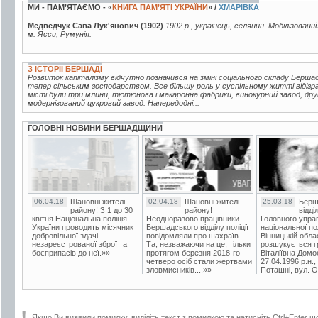
МИ - ПАМ’ЯТАЄМО - «
КНИГА ПАМ’ЯТІ УКРАЇНИ
» /
ХМАРІВКА
Медведчук Сава Лук'янович (1902)
1902 р., українець, селянин. Мобілізовани
м. Ясси, Румунія.
З ІСТОРІЇ БЕРШАДІ
Розвиток капіталізму відчутно позначився на зміні соціального складу Берш
тепер сільським господарством. Все більшу роль у суспільному житті відігр
місті були три млини, тютюнова і макаронна фабрики, винокурний завод, друк
модернізований цукровий завод. Напередодні...
ГОЛОВНІ НОВИНИ БЕРШАДЩИНИ
06.04.18
Шановні жителі
02.04.18
Шановні жителі
25.03.18
Берш
району! З 1 до 30
району!
відді
квітня Національна поліція
Неодноразово працівники
Головного упра
України проводить місячник
Бершадського відділу поліції
національної пол
добровільної здачі
повідомляли про шахраїв.
Вінницькій обла
незареєстрованої зброї та
Та, незважаючи на це, тільки
розшукується гр
боєприпасів до неї.»»
протягом березня 2018-го
Віталіївна Домо
четверо осіб стали жертвами
27.04.1996 р.н.,
зловмисників....»»
Поташні, вул. Ос
Якщо Ви виявили помилку, виділіть текст з помилкою та натисніть Ctrl+Enter щ