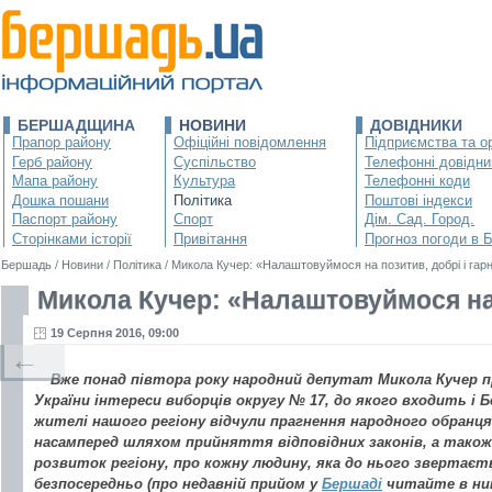
БЕРШАДЩИНА
НОВИНИ
ДОВІДНИКИ
Прапор району
Офіційні повідомлення
Підприємства та ор
Герб району
Суспільство
Телефонні довідни
Мапа району
Культура
Телефонні коди
Дошка пошани
Політика
Поштові індекси
Паспорт району
Спорт
Дім. Сад. Город.
Сторінками історії
Привітання
Прогноз погоди в 
Бершадь
/
Новини
/
Політика
/
Микола Кучер: «Налаштовуймося на позитив, добрі і гарн
Микола Кучер: «Налаштовуймося на п
19 Серпня 2016, 09:00
←
Вже понад півтора року народний депутат Микола Кучер п
України інтереси виборців округу № 17, до якого входить і Б
жителі нашого регіону відчули прагнення народного обранц
насамперед шляхом прийняття відповідних законів, а так
розвиток регіону, про кожну людину, яка до нього звертаєть
безпосередньо (про недавній прийом у
Бершаді
читайте в нин