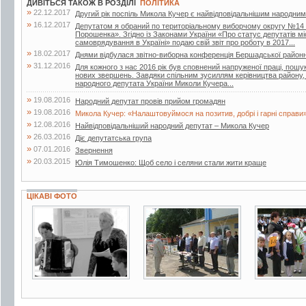
ДИВІТЬСЯ ТАКОЖ В РОЗДІЛІ
ПОЛІТИКА
»
22.12.2017
Другий рік поспіль Микола Кучер є найвідповідальнішим народни
»
16.12.2017
Депутатом я обраний по територіальному виборчому округу №14 ві
Порошенка». Згідно із Законами України «Про статус депутатів м
самоврядування в Україні» подаю свій звіт про роботу в 2017...
»
18.02.2017
Днями відбулася звітно-виборна конференція Бершадської районної 
»
31.12.2016
Для кожного з нас 2016 рік був сповнений напруженої праці, пош
нових звершень. Завдяки спільним зусиллям керівництва району, 
народного депутата України Миколи Кучера...
»
19.08.2016
Народний депутат провів прийом громадян
»
19.08.2016
Микола Кучер: «Налаштовуймося на позитив, добрі і гарні справи
»
12.08.2016
Найвідповідальніший народний депутат – Микола Кучер
»
26.03.2016
Діє депутатська група
»
07.01.2016
Звернення
»
20.03.2015
Юлія Тимошенко: Щоб село і селяни стали жити краще
ЦІКАВІ ФОТО
3 фото
3 фото
5 фото