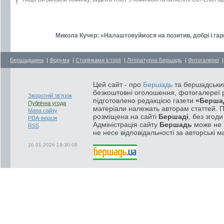
Микола Кучер: «Налаштовуймося на позитив, добрі і гар
Бершадщина
|
Форуми
|
Сторінками історії
|
Літературна Бершадь
|
Фотогалереї
Цей сайт - про
Бершадь
та бершадський
безкоштовні оголошення, фотогалереї р
Зворотній зв'язок
підготовлено редакцією газети
«Берша
Публічна угода
матеріали належать авторам статтей. 
Мапа сайту
розміщена на сайті
Бершаді
, без згод
PDA-версія
Адміністрація сайту
Бершадь
може не п
RSS
не несе відповідальності за авторські м
10.01.2026 19:30:08