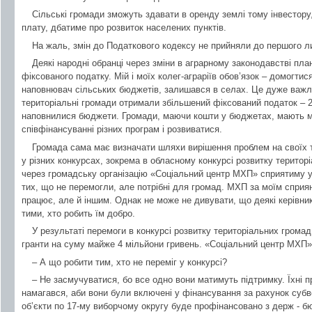
Сільські громади зможуть здавати в оренду землі тому інвестор
плату, дбатиме про розвиток населених пунктів.
На жаль, змін до Податкового кодексу не прийняли до першого ли
Деякі народні обранці через зміни в аграрному законодавстві пл
фіксованого податку. Мій і моїх колег-аграріїв обов’язок – домогти
наповнювач сільських бюджетів, залишався в селах. Це дуже важли
територіальні громади отримали збільшений фіксований податок – 25
наповнилися бюджети. Громади, маючи кошти у бюджетах, мають м
співфінансуванні різних програм і розвиватися.
Громада сама має визначати шляхи вирішення проблем на своїх т
у різних конкурсах, зокрема в обласному конкурсі розвитку територ
через громадську організацію «Соціальний центр МХП» сприятиму у с
тих, що не перемогли, але потрібні для громад. МХП за моїм сприя
працює, але й іншим. Однак не може не дивувати, що деякі керівник
тими, хто робить їм добро.
У результаті перемоги в конкурсі розвитку територіальних грома
гранти на суму майже 4 мільйони гривень. «Соціальний центр МХП»
– А що робити тим, хто не переміг у конкурсі?
– Не засмучуватися, бо все одно вони матимуть підтримку. Їхні пр
намагався, аби вони були включені у фінансування за рахунок субве
об’єкти по 17-му виборчому округу буде профінансовано з держ - б