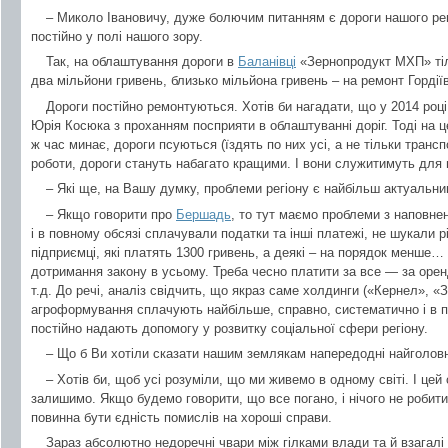
– Миколо Івановичу, дуже болючим питанням є дороги нашого ре
постійно у полі нашого зору.
Так, на облаштування дороги в
Баланівці
«Зернопродукт МХП» тіл
два мільйони гривень, близько мільйона гривень – на ремонт Гордії
Дороги постійно ремонтуються. Хотів би нагадати, що у 2014 роц
Юрія Косюка з проханням посприяти в облаштуванні доріг. Тоді на ц
ж час минає, дороги псуються (їздять по них усі, а не тільки транс
роботи, дороги стануть набагато кращими. І вони служитимуть для 
– Які ще, на Вашу думку, проблеми регіону є найбільш актуальн
– Якщо говорити про
Бершадь
, то тут маємо проблеми з наповне
і в повному обсязі сплачували податки та інші платежі, не шукали р
підприємці, які платять 1300 гривень, а деякі – на порядок менше… 
дотримання закону в усьому. Треба чесно платити за все — за оренду
т.д. До речі, аналіз свідчить, що якраз саме холдинги («Кернел», «
агроформування сплачують найбільше, справно, систематично і в п
постійно надають допомогу у розвитку соціальної сфери регіону.
– Що б Ви хотіли сказати нашим землякам напередодні найголов
– Хотів би, щоб усі розуміли, що ми живемо в одному світі. І цей
залишимо. Якщо будемо говорити, що все погано, і нічого не робити, 
повинна бути єдність помислів на хороші справи.
Зараз абсолютно недоречні чвари між гілками влади та й взагал