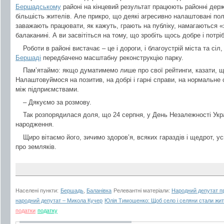
Бершадському
районі на кінцевий результат працюють районні держа
більшість жителів. Але прикро, що деякі агресивно налаштовані полі
заважають працювати, як кажуть, грають на публіку, намагаються «з
балаканині. А ви засвітіться на тому, що зробіть щось добре і потр
Роботи в районі вистачає – це і дороги, і благоустрій міста та сі
Бершаді
передбачено масштабну реконструкцію парку.
Пам’ятаймо: якщо думатимемо лише про свої рейтинги, казати, що
Налаштовуймося на позитив, на добрі і гарні справи, на нормальне с
між підприємствами.
– Дякуємо за розмову.
Так розпорядилася доля, що 24 серпня, у День Незалежності Укр
народження.
Щиро вітаємо його, зичимо здоров’я, всяких гараздів і щедрот, успі
про земляків.
Населені пункти:
Бершадь
,
Баланівка
Релевантні матеріали:
Народний депутат п
народний депутат – Микола Кучер
Юлія Тимошенко: Щоб село і селяни стали жи
податки
податку