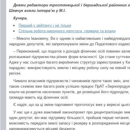
Днями редактори тростянецької і бершадської районних г
Шевчук взяли інтерв’ю у М.І.
Кучера.
Перший у рейтингу і не тільки
Спільна робота народного депутата, громади та влади
– Миколо Івановичу, Ви є одним із найактивніших і найвідповідал
народних депутатів, які запропонували зміни до Податкового кодекс
– Переконаний, що податок з доходів фізичних осіб повинен зали
розташовані підприємства різних форм власності. Це стане суттєв
Адже у нас сьогодні багато виробничих структур зареєстровані у Ки
парадокс: використовують землю і місцеву робочу силу на певній т
регіоні.
Чимало власників підприємств і чиновників проти таких змін, але
такою схемою вже багато років успішно працює ПрАТ «Зернопродук
кошти на розвиток населених пунктів, де розміщені його підрозділи,
громади мають від фізичних осіб.
Є надія, що за ці зміни парламент проголосує вже у вересні цього
У нас ще є дуже важливий законопроект про децентралізацію зем
один депутат, він має підтримку більшості, пройшов перше читання.
можливість передати землі запасу і резерву в розпорядження місце
наповнюватимуться місцеві бюджети.