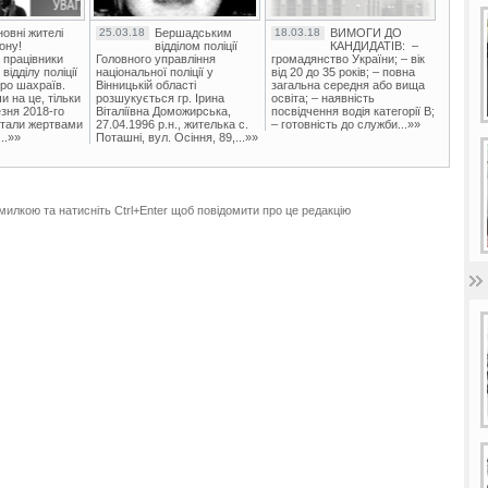
овні жителі
25.03.18
Бершадським
18.03.18
ВИМОГИ ДО
ону!
відділом поліції
КАНДИДАТІВ: –
 працівники
Головного управління
громадянство України; – вік
ідділу поліції
національної поліції у
від 20 до 35 років; – повна
ро шахраїв.
Вінницькій області
загальна середня або вища
и на це, тільки
розшукується гр. Ірина
освіта; – наявність
зня 2018-го
Віталіївна Доможирська,
посвідчення водія категорії В;
стали жертвами
27.04.1996 р.н., жителька с.
– готовність до служби...»»
..»»
Поташні, вул. Осіння, 89,...»»
милкою та натисніть Ctrl+Enter щоб повідомити про це редакцію