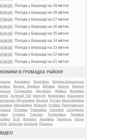
Погода у Бершаді на 29 квітня
29.04.20
Погода у Бершаді на 28 квітня
28.04.20
Погода у Бершаді на 27 квітня
27.04.20
Погода у Бершаді на 26 квітня
26.04.20
Погода у Бершаді на 25 квітня
25.04.20
Погода у Бершаді на 24 квітня
24.04.20
Погода у Бершаді на 23 квітня
23.04.20
Погода у Бершаді на 22 квітня
22.04.20
Погода у Бершаді на 21 квітня
21.04.20
НОВИНИ В ГРОМАДАХ РАЙОНУ
ершадь
Баланівка
Березівка
Берізки-Бершадські
рлівка
Велика Киріївка
Війтівка
Вовчок
Ворони
инське
Голдашівка
Джулинка
Дяківка
Жорняки
вітне
Зелений Гай
Кавкули
Кидрасівка
Кошаринці
асносілка
Крушинівка
Лісниче
Лугова
Мала Киріївка
ньківка
Михайлівка
М'якохід
Осіївка
Партизанське
оташня
П'ятківка
Романівка
Серебрія
Серединка
авки
Сумівка
Тартаки
Теофилівка
Тернівка
рлівка
Устя
Флорино
Хмарівка
Чернятка
Чорна
ебля
Шляхова
Шумилів
Яланець
ВІДЕО