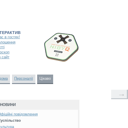
НТЕРАКТИВ
ас в гостях!
олошення
тті
оскоп
 сайт
дома
Персоналії
Цікаво
→
НОВИНИ
фіційні повідомлення
Суспільство
ультура