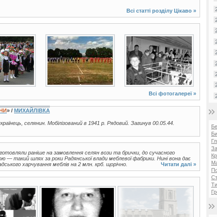
Всі статті розділу
Цікаво
»
4 фото
2 фото
Всі фотогалереї »
ЇНИ
» /
МИХАЙЛІВКА
українець, селянин. Мобілізований в 1941 р. Рядовий. Загинув 00.05.44.
Б
Би
Гл
За
виготовляли раніше на замовлення селян вози та брички, до сучасного
Кр
 — такий шлях за роки Радянської влади меблевої фабрики. Нині вона дає
Ма
ського харчування меблів на 2 млн. крб. щорічно.
Читати далі »
П
Ст
Ти
Гр