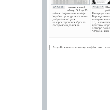
06.04.18
Шановні жителі
02.04.18
Шан
району! З 1 до 30
рай
квітня Національна поліція
Неодноразово
України проводить місячник
Бершадського в
добровільної здачі
повідомляли п
незареєстрованої зброї та
Та, незважаюч
боєприпасів до неї.»»
протягом бере
четверо осіб 
зловмисників..
Якщо Ви виявили помилку, виділіть текст з по