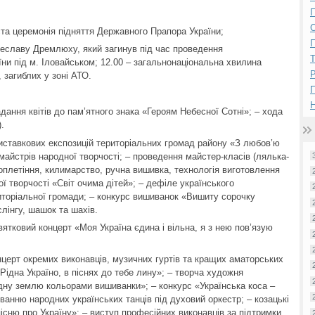
П
ста церемонія підняття Державного Прапора України;
П
ячеславу Дремлюху, який загинув під час проведення
їни під м. Іловайськом; 12.00 – загальнонаціональна хвилина
Р
 загиблих у зоні АТО.
Н
дання квітів до пам’ятного знака «Героям Небесної Сотні»; – хода
.
виставкових експозицій територіальних громад району «З любов’ю
майстрів народної творчості; – проведення майстер-класів (лялька-
роплетіння, килимарство, ручна вишивка, технологія виготовлення
ої творчості «Світ очима дітей»; – дефіле українського
иторіальної громади; – конкурс вишиванок «Вишиту сорочку
лінгу, шашок та шахів.
вятковий концерт «Моя Україна єдина і вільна, я з нею пов’язую
онцерт окремих виконавців, музичних гуртів та кращих аматорських
Рідна Україно, в піснях до тебе лину»; – творча художня
ну землю кольорами вишиванки»; – конкурс «Українська коса –
ванню народних українських танців під духовий оркестр; – козацькі
існю про Україну»; – виступ професійних виконавців за підтримки