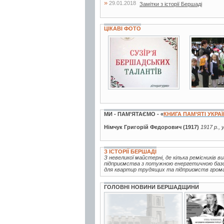
»
29.01.2018
Замітки з історії Бершаді
ЦІКАВІ ФОТО
2 фото
5 фото
МИ - ПАМ’ЯТАЄМО - «
КНИГА ПАМ’ЯТІ УКРА
Німчук Григорій Федорович (1917)
1917 р., 
З ІСТОРІЇ БЕРШАДІ
З невеликої майстерні, де кілька ремісників 
підприємства з потужною енергетичною базою
для квартир трудящих та підприємств громад
ГОЛОВНІ НОВИНИ БЕРШАДЩИНИ