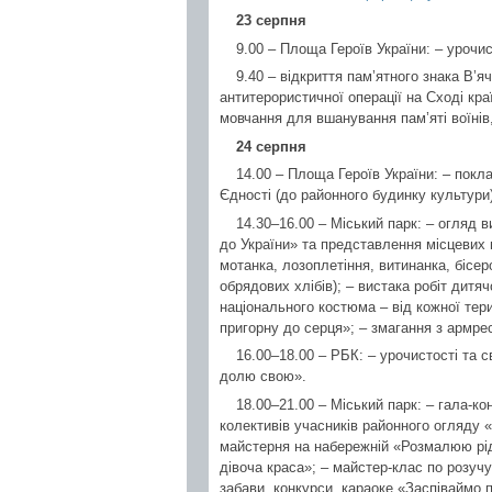
23 серпня
9.00 – Площа Героїв України: – урочи
9.40 – відкриття пам’ятного знака В’
антитерористичної операції на Сході кра
мовчання для вшанування пам’яті воїнів,
24 серпня
14.00 – Площа Героїв України: – покла
Єдності (до районного будинку культури)
14.30–16.00 – Міський парк: – огляд 
до України» та представлення місцевих 
мотанка, лозоплетіння, витинанка, бісе
обрядових хлібів); – вистака робіт дитяч
національного костюма – від кожної тер
пригорну до серця»; – змагання з армрес
16.00–18.00 – РБК: – урочистості та с
долю свою».
18.00–21.00 – Міський парк: – гала-к
колективів учасників районного огляду «
майстерня на набережній «Розмалюю рід
дівоча краса»; – майстер-клас по розучу
забави, конкурси, караоке «Заспіваймо п