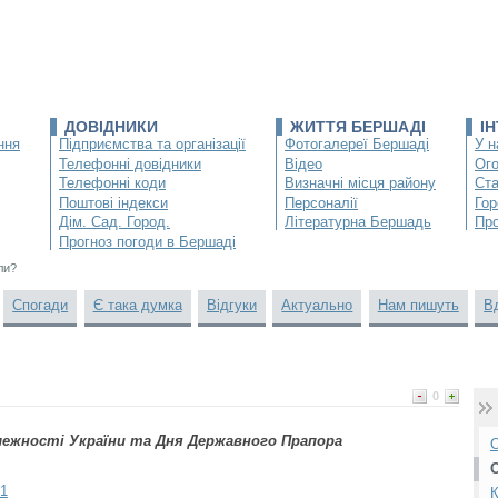
ДОВІДНИКИ
ЖИТТЯ БЕРШАДІ
І
ння
Підприємства та організації
Фотогалереї Бершаді
У н
Телефонні довідники
Відео
Ог
Телефонні коди
Визначні місця району
Ста
Поштові індекси
Персоналії
Гор
Дім. Сад. Город.
Літературна Бершадь
Про
Прогноз погоди в Бершаді
ли?
Спогади
Є така думка
Відгуки
Актуально
Нам пишуть
В
0
залежності України та Дня Державного Прапора
О
1
К