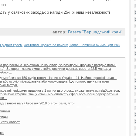
ера.
ть у святкових заходах з нагоди 25-ї річниці незалежності
автор:
Газета "Бершадський край"
м рідним краєм
Фестиваль крокує по району
Тарас Шевченко очима Віри Роїк
на яра рослина, що схожа на коноплю, за розміром і формою нагадує полин
иста). За сприятливих умов стебло рослини досягає висоти 22,5 метра, а
бло і...
домо близько 150 видів тополь. Із них в Україні – 11. Найпоширеніші в нас –
а або осокір, пірамідальна або колоновидна. Цю тополю ще називають
о 40 метрів.
овані періодичні видання з 1 липня цього року, схоже, все-таки відбудеться.
 зв’язку «Укрпошта» (читай – монополіст у сфері організації передплати на
ки...
і станом на 27 березня 2018 р. (грн. за кг, літр)
менника
 люди
містах області
чки