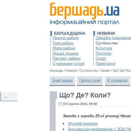
БЕРШАДЩИНА
НОВИНИ
Прапор району
Офіційні повідомле
Герб району
Суспільство
Мапа району
Культура
Дошка пошани
Політика
Паспорт району
Спорт
Сторінками історії
Привітання
Бершадь
/
Новини
/
Суспільство
/
Цікаво
/
Що? Де? Ко
Знай наших
Гаряча лінія
В громадах
Що? Де? Коли?
←
19 Серпня 2016, 09:00
Заходи з нагоди 25-ої річниці Не
Мудрий керівник
Батьківська конференція у ЗОШ №