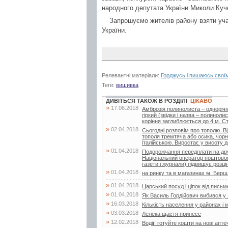
народного депутата України Миколи Куч
Запрошуємо жителів району взяти учас
України.
Релевантні матеріали:
Горджусь і пишаюсь свої
Теги:
вишивка
ДИВІТЬСЯ ТАКОЖ В РОЗДІЛІ
ЦІКАВО
»
17.06.2018
Амброзія полинолиста – одноріч
гіркий (звідки і назва – полинол
коріння заглиблюється до 4 м. Сте
»
02.04.2018
Сьогодні розповім про тополю. Ві
тополя тремтяча або осика, чорн
італійською. Виростає у висоту д
»
01.04.2018
Подорожчання передплати на друк
Національний оператор поштового
газети і журнали) підвищує розцін
»
01.04.2018
на ринку та в магазинах м. Бершад
»
01.04.2018
Царський посуд і ціпок від пись
»
01.04.2018
Як Василь Гордійович вибився у
»
16.03.2018
Кількість населення у районах і 
»
03.03.2018
Лелека щастя принесе
»
12.02.2018
Водії! готуйте кошти на нові апте