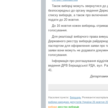
Також виборці можуть звернутися до д
безпосередньо до органу ведення Держа
списку виборців, а також про включення
подати до 20 жовтня.
До 16 жовтня кожен виборець отримає
голосування.
Для реалізації виборчого права виму
Державного реєстру виборців райдержадм
паспортом для оформлення заяви про ти
заяви вони можуть не додавати документ
голосування.
Інформація про розташування відділів
ведення ДРВ Бершадської РДА, вул. Ра
41.
Департамен
Населені пункти:
Бершадь
Релевантні матеріал
вибори народних депутатів України 26 жовтня 2
вибори
реєстру виборців