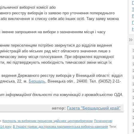
П
ільничної виборчої комісії або
вного реєстру виборців із заявою про уточнення попереднього
Р
 або виключення зі списку себе або інших осіб. Таку заяву можна
Н
 іменне запрошення на вибори з зазначенням місця і часу
шеним переселенцям потрібно звернутися до відділів ведення
іністрацій або міських рад міст обласного значення лише з
мчасову зміну місця голосування. При оформлені відповідної
и, які підтверджують необхідність тимчасової зміни місця їх
 ведення Державного реєстру виборців у Вінницькій області: відділ
дянська, 22, м.
Бершадь
, Вінницька обл., 24400. Тел. (04352) 2-11-
т інформаційної діяльності та комунікацій з громадськістю ОДА.
автор:
Газета "Бершадський край"
и:
Контроль за виборчим процесом здійснює центрвиборчком
Позачергові
014 року
В Україні триває дострокова парламентська виборча кампанія
Теги: