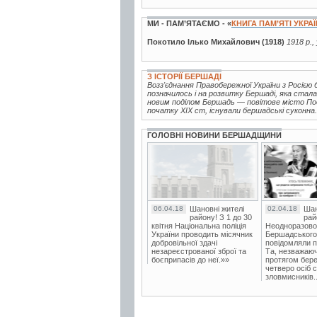
МИ - ПАМ’ЯТАЄМО - «
КНИГА ПАМ’ЯТІ УКРА
Покотило Ілько Михайлович (1918)
1918 р.,
З ІСТОРІЇ БЕРШАДІ
Возз'єднання Правобережної України з Росією
позначилось і на розвитку Бершаді, яка стал
новим поділом Бершадь — повітове місто Поділ
початку XIX ст, існували бершадські суконна.
ГОЛОВНІ НОВИНИ БЕРШАДЩИНИ
06.04.18
Шановні жителі
02.04.18
Шан
району! З 1 до 30
рай
квітня Національна поліція
Неодноразово
України проводить місячник
Бершадського в
добровільної здачі
повідомляли п
незареєстрованої зброї та
Та, незважаюч
боєприпасів до неї.»»
протягом бере
четверо осіб 
зловмисників..