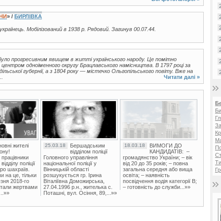
ЇНИ
» /
БИРЛІВКА
 українець. Мобілізований в 1938 р. Рядовий. Загинув 00.07.44.
 було прогресивним явищем в житті українського народу. Це помітно
а центром одноіменного округу Брацлавського намісництва. В 1797 році за
ьської губернії, а з 1804 року — містечко Ольгопільського повіту. Вже на
..
Читати далі »
Б
Би
Гл
За
Кр
Ма
овні жителі
25.03.18
Бершадським
18.03.18
ВИМОГИ ДО
П
ону!
відділом поліції
КАНДИДАТІВ: –
Ст
 працівники
Головного управління
громадянство України; – вік
Ти
ідділу поліції
національної поліції у
від 20 до 35 років; – повна
ро шахраїв.
Вінницькій області
загальна середня або вища
Гр
и на це, тільки
розшукується гр. Ірина
освіта; – наявність
зня 2018-го
Віталіївна Доможирська,
посвідчення водія категорії В;
стали жертвами
27.04.1996 р.н., жителька с.
– готовність до служби...»»
..»»
Поташні, вул. Осіння, 89,...»»