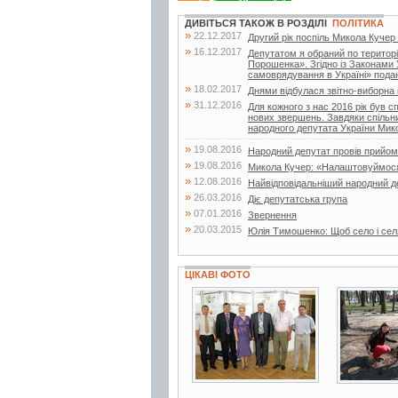
ДИВІТЬСЯ ТАКОЖ В РОЗДІЛІ
ПОЛІТИКА
»
22.12.2017
Другий рік поспіль Микола Куче
»
16.12.2017
Депутатом я обраний по територі
Порошенка». Згідно із Законами 
самоврядування в Україні» подаю 
»
18.02.2017
Днями відбулася звітно-виборна к
»
31.12.2016
Для кожного з нас 2016 рік був 
нових звершень. Завдяки спільни
народного депутата України Мико
»
19.08.2016
Народний депутат провів прийо
»
19.08.2016
Микола Кучер: «Налаштовуймося н
»
12.08.2016
Найвідповідальніший народний д
»
26.03.2016
Діє депутатська група
»
07.01.2016
Звернення
»
20.03.2015
Юлія Тимошенко: Щоб село і сел
ЦІКАВІ ФОТО
3 фото
9 фото