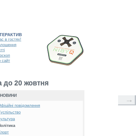
НТЕРАКТИВ
ас в гостях!
олошення
тті
оскоп
 сайт
а до 20 жовтня
НОВИНИ
→
фіційні повідомлення
успільство
ультура
Політика
Спорт