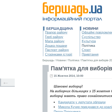
БЕРШАДЩИНА
НОВИНИ
Прапор району
Офіційні повідомле
Герб району
Суспільство
Мапа району
Культура
Дошка пошани
Політика
Паспорт району
Спорт
Сторінками історії
Привітання
Бершадь
/
Новини
/
Політика
/
Пам'ятка для виборів-2
Пам'ятка для виборів
15 Жовтня 2014, 10:00
←
Шановні виборці!
На виборчих дільницях з 15 жовтня 
виборці мають право ознайомитися 
Кандидати у депутати облради
Микола Кучер приєднався до коалі
Петра Порошенка