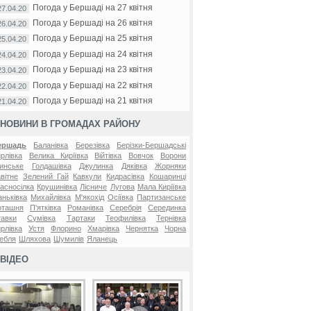
Погода у Бершаді на 27 квітня
27.04.20
Погода у Бершаді на 26 квітня
26.04.20
Погода у Бершаді на 25 квітня
25.04.20
Погода у Бершаді на 24 квітня
24.04.20
Погода у Бершаді на 23 квітня
23.04.20
Погода у Бершаді на 22 квітня
22.04.20
Погода у Бершаді на 21 квітня
21.04.20
НОВИНИ В ГРОМАДАХ РАЙОНУ
ершадь
Баланівка
Березівка
Берізки-Бершадські
рлівка
Велика Киріївка
Війтівка
Вовчок
Ворони
инське
Голдашівка
Джулинка
Дяківка
Жорняки
вітне
Зелений Гай
Кавкули
Кидрасівка
Кошаринці
асносілка
Крушинівка
Лісниче
Лугова
Мала Киріївка
ньківка
Михайлівка
М'якохід
Осіївка
Партизанське
оташня
П'ятківка
Романівка
Серебрія
Серединка
авки
Сумівка
Тартаки
Теофилівка
Тернівка
рлівка
Устя
Флорино
Хмарівка
Чернятка
Чорна
ебля
Шляхова
Шумилів
Яланець
ВІДЕО