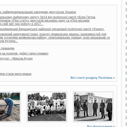
р є найвідповідальнішим народним депутатом України
альному виборчому округу №14 від політичної партії «Блок Петра
України «Про статус депутатів місцевих рад» та «Про місцеве
свій звіт про роботу в 2017...
онференція Бершадської районної організації політичної партії «Укроп».
сповнений напруженої праці, пошуку правильних рішень і можливостей для
м зусиллям керівництва району, територіальних громад, їхніх мешканців та
ли Кучера...
м громадян
а позитив, добрі і гарні справи»
епутат – Микола Кучер
яни стали жити краще
Всі статті розділу
Політика
»
2 фото
2 фото
Всі фотогалереї »