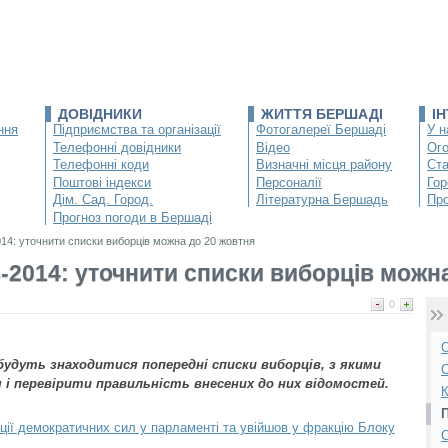
ДОВІДНИКИ
ЖИТТЯ БЕРШАДІ
І
ння
Підприємства та організації
Фотогалереї Бершаді
У н
Телефонні довідники
Відео
Ог
Телефонні коди
Визначні місця району
Ста
Поштові індекси
Персоналії
Гор
Дім. Сад. Город.
Літературна Бершадь
Про
Прогноз погоди в Бершаді
014: уточнити списки виборців можна до 20 жовтня
-2014: уточнити списки виборців можн
0
О
будуть знаходитися попередні списки виборців, з якими
С
і перевірити правильність внесених до них відомостей.
К
ції демократичних сил у парламенті та увійшов у фракцію Блоку