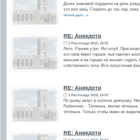
Дочке знакомой подарили на день рожде
это или заяц. Спорило до тех пор, пок
читати далі ...»
RE: Анекдоти
3 Листопада 2010, 16:01
Лето. Раннее утро. Яхт-клуб. Просыпае
его папа берет горшок, выставляет воз
мальчик и на горшке не желает сидеть 
собственного тела. Вся полусонная баз
RE: Анекдоти
3 Листопада 2010, 16:07
По рынку везут в коляске девчушку. Н
Ребёночек: - Тётенька, милая тётенька,
тётенька. Только чтобы мама не видела
RE: Анекдоти