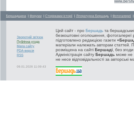
www.bersh
Бершадщина
|
Форуми
|
Сторінками історії
|
Літературна Бершадь
|
Фотогалереї
Цей сайт - про
Бершадь
та бершадський
безкоштовні оголошення, фотогалереї р
Зворотній зв'язок
підготовлено редакцією газети
«Берша
Публічна угода
матеріали належать авторам статтей. 
Мапа сайту
розміщена на сайті
Бершаді
, без згод
PDA-версія
Адміністрація сайту
Бершадь
може не п
RSS
не несе відповідальності за авторські м
09.01.2026 11:09:43