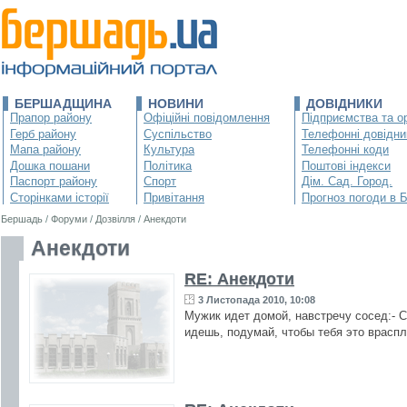
БЕРШАДЩИНА
НОВИНИ
ДОВІДНИКИ
Прапор району
Офіційні повідомлення
Підприємства та ор
Герб району
Суспільство
Телефонні довідни
Мапа району
Культура
Телефонні коди
Дошка пошани
Політика
Поштові індекси
Паспорт району
Спорт
Дім. Сад. Город.
Сторінками історії
Привітання
Прогноз погоди в 
Бершадь
/
Форуми
/
Дозвілля
/
Анекдоти
Анекдоти
RE: Анекдоти
3 Листопада 2010, 10:08
Мужик идет домой, навстречу сосед:- С
идешь, подумай, чтобы тебя это враспл