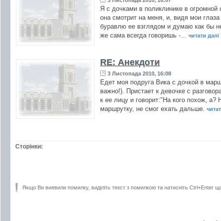
3 Листопада 2010, 16:07
Я с дочками в поликлинике в огромной о
она смотрит на меня, и, видя мои глаз
буравлю ее взглядом и думаю как бы не 
же сама всегда говоришь -...
читати далі .
RE: Анекдоти
3 Листопада 2010, 16:08
Едет моя подруга Вика с дочкой в марш
важно!). Пристает к девочке с разговор
к ее лицу и говорит:"На кого похож, а?
маршрутку, не смог ехать дальше.
читат
Сторінки:
Якщо Ви виявили помилку, виділіть текст з помилкою та натисніть Ctrl+Enter щ