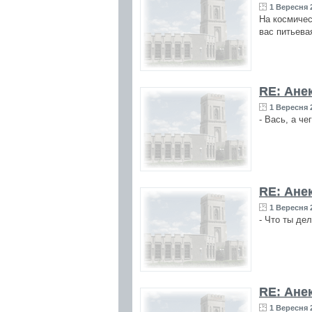
1 Вересня 2
На космичес
вас питьева
RE: Ане
1 Вересня 2
- Вась, а че
RE: Ане
1 Вересня 2
- Что ты де
RE: Ане
1 Вересня 2