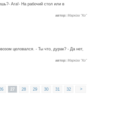
шь?- Ага!- На рабочий стол или в
автор:
Маркіза "Ко"
возом целовался. - Ты что, дурак? - Да нет,
автор:
Маркіза "Ко"
>
26
27
28
29
30
31
32