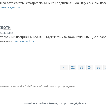
я по авто-сайтам, смотрит машины из недешевых.- Машину себе выбирае
?
читати далі ...»
кдоти
010, 12:47
т грязный-прегрязный мужик. - Мужик, ты что такой грязный? - Да с паро
 отправил!
читати далі ...»
<
22
23
24
25
милкою та натисніть Ctrl+Enter щоб повідомити про це редакцію
www.bershad.ua
- Анекдоти, розповіді, байки