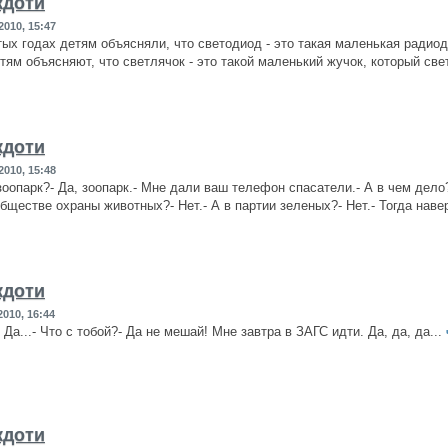
кдоти
2010, 15:47
ых годах детям объясняли, что светодиод - это такая маленькая радиоде
тям объясняют, что светлячок - это такой маленький жучок, который све
кдоти
2010, 15:48
 зоопарк?- Да, зоопарк.- Мне дали ваш телефон спасатели.- А в чем дело
обществе охраны животных?- Нет.- А в партии зеленых?- Нет.- Тогда наве
кдоти
010, 16:44
. Да...- Что с тобой?- Да не мешай! Мне завтра в ЗАГС идти. Да, да, да...
кдоти