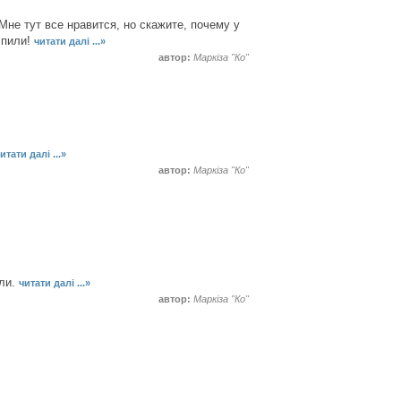
не тут все нравится, но скажите, почему у
 пили!
читати далі ...»
автор:
Маркіза "Ко"
итати далі ...»
автор:
Маркіза "Ко"
оли.
читати далі ...»
автор:
Маркіза "Ко"