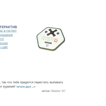
НТЕРАКТИВ
ас в гостях!
олошення
тті
оскоп
 сайт
 так что тебе придется перестать выпивать
от курения!
читати далі ...»
автор:
Маркіза "Ко"