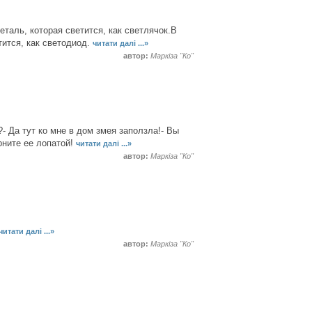
таль, которая светится, как светлячок.В
тится, как светодиод.
читати далі ...»
автор:
Маркіза "Ко"
?- Да тут ко мне в дом змея заползла!- Вы
рните ее лопатой!
читати далі ...»
автор:
Маркіза "Ко"
читати далі ...»
автор:
Маркіза "Ко"