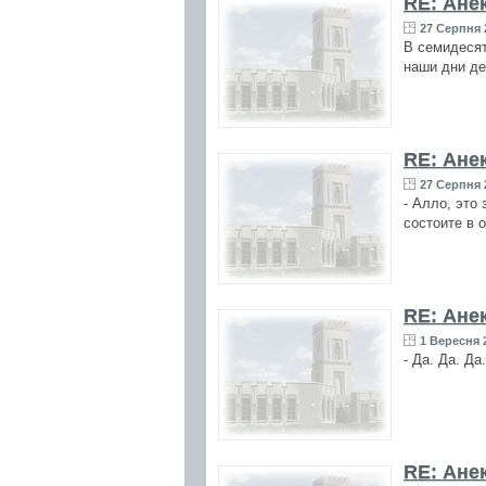
RE: Ане
27 Серпня 
В семидесят
наши дни де
RE: Ане
27 Серпня 
- Алло, это
состоите в 
RE: Ане
1 Вересня 2
- Да. Да. Да
RE: Ане