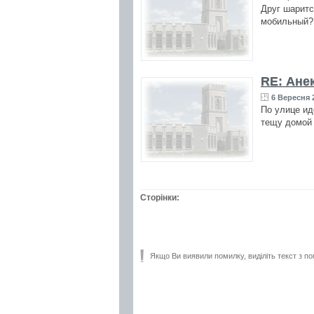
Друг шаритс
мобильный
RE: Ане
6 Вересня 2
По улице иде
тещу домой
Сторінки:
Якщо Ви виявили помилку, виділіть текст з по