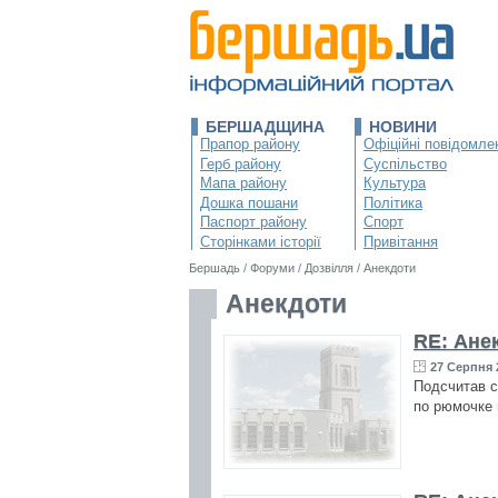
БЕРШАДЩИНА
НОВИНИ
Прапор району
Офіційні повідомле
Герб району
Суспільство
Мапа району
Культура
Дошка пошани
Політика
Паспорт району
Спорт
Сторінками історії
Привітання
Бершадь
/
Форуми
/
Дозвілля
/
Анекдоти
Анекдоти
RE: Ане
27 Серпня 
Подсчитав с
по рюмочке 