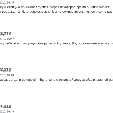
010, 16:45
кую станцию прибывает турист. Через некоторое время он спрашивает:- М
я вода желтая?Его успокаивают:- Вы не сомневайтесь, мы ее уже не раз
кдоти
010, 16:47
го у тебя все сковородки без ручек?- А у меня, Федя, жена теннисистка!
ч
кдоти
010, 16:48
лаешь сегодня вечером?- Иду в кино с отпадной девушкой... в главной р
кдоти
010, 16:49