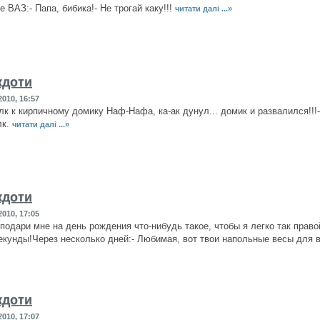
 ВАЗ:- Папа, бибика!- Не трогай каку!!!
читати далі ...»
кдоти
010, 16:57
к к кирпичному домику Наф-Нафа, ка-ак дунул... домик и развалился!!!- 
лк.
читати далі ...»
кдоти
010, 17:05
 подари мне на день рождения что-нибудь такое, чтобы я легко так право
секунды!Через несколько дней:- Любимая, вот твои напольные весы для 
кдоти
010, 17:07