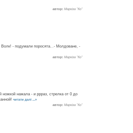
автор:
Маркіза "Ко"
Волк! - подумали поросята...- Молдоване, -
автор:
Маркіза "Ко"
й ножкой нажала - и ррраз, стрелка от 0 до
ванной!
читати далі ...»
автор:
Маркіза "Ко"