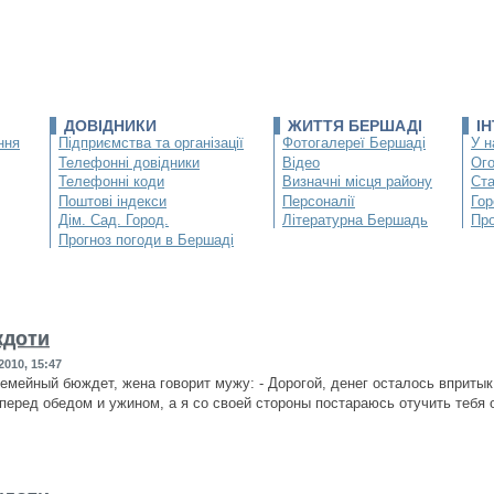
ДОВІДНИКИ
ЖИТТЯ БЕРШАДІ
І
ння
Підприємства та організації
Фотогалереї Бершаді
У н
Телефонні довідники
Відео
Ог
Телефонні коди
Визначні місця району
Ста
Поштові індекси
Персоналії
Гор
Дім. Сад. Город.
Літературна Бершадь
Про
Прогноз погоди в Бершаді
кдоти
2010, 15:47
емейный бюждет, жена говорит мужу: - Дорогой, денег осталось впритык,
перед обедом и ужином, а я со своей стороны постараюсь отучить тебя 