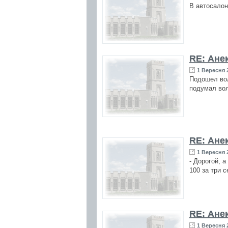
В автосалоне
RE: Ане
1 Вересня 2
Подошел вол
подумал во
RE: Ане
1 Вересня 2
- Дорогой, а
100 за три 
RE: Ане
1 Вересня 2