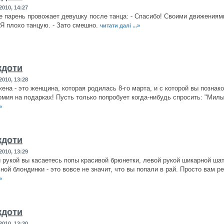
2010, 14:27
е парень провожает девушку после танца: - Спасибо! Своими движениям
! Я плохо танцую. - Зато смешно.
читати далі ...»
кдоти
2010, 13:28
ена - это женщина, которая родилась 8-го марта, и с которой вы познак
омия на подарках! Пусть только попробует когда-нибудь спросить: "Милый
»
кдоти
2010, 13:29
 рукой вы касаетесь попы красивой брюнетки, левой рукой шикарной шат
ной блондинки - это вовсе не значит, что вы попали в рай. Просто вам ре
»
кдоти
2010, 13:30