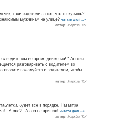
льчик, твои родители знают, что ты куришь?
 незнакомым мужчинам на улице?
читати далі ...»
автор:
Маркіза "Ко"
е с водителем во время движения! " Англия -
рещается разговаривать с водителем во
"Поговорите пожалуйста с водителем, чтобы
автор:
Маркіза "Ко"
м таблетки, будет все в порядке. Назавтра
ил! - А она? - А она не пришла!
читати далі ...»
автор:
Маркіза "Ко"