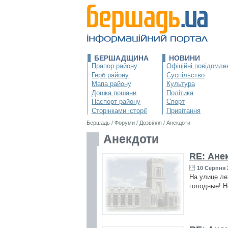
БЕРШАДЩИНА
НОВИНИ
Прапор району
Офіційні повідомле
Герб району
Суспільство
Мапа району
Культура
Дошка пошани
Політика
Паспорт району
Спорт
Сторінками історії
Привітання
Бершадь
/
Форуми
/
Дозвілля
/
Анекдоти
Анекдоти
RE: Ане
10 Серпня 
На улице ле
голодные! Н