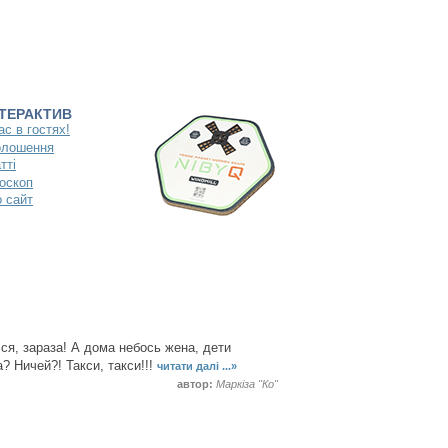
НТЕРАКТИВ
ас в гостях!
олошення
тті
оскоп
 сайт
я, зараза! А дома небось жена, дети
? Ничей?! Такси, такси!!!
читати далі ...»
автор:
Маркіза "Ко"