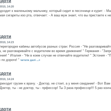
кдоти
2010, 14:20
ходит к маленькому мальчику, который сидит в песочнице и курит: - Ма
мая сигареты изо рта, отвечает: - А ваш муж знает, что вы пристаете к
кдоти
2010, 14:23
перегородке кабины автобусов разных стран: Россия - "Не разговаривайт
, не разговаривайте с водителем во время движения! " Германия - "Зап
ния! " Италия - "Ни в коем случае не отвечайте водителю! " Эстония - 
 по дороге! "
читати далі ...»
кдоти
2010, 14:24
риходит грузин к врачу. - Доктор, не стоит, а у меня свидание! - Вот Ва
 Доктор, ты - не доктор, ты - прфессор! Ты 3 раза профессор!!! 5 раз конч
кдоти