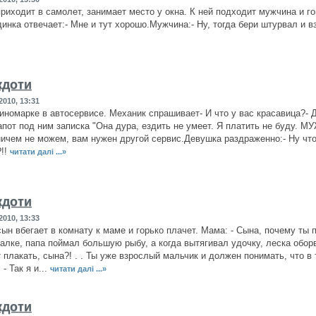
риходит в самолет, занимает место у окна. К ней подходит мужчина и го
инка отвечает:- Мне и тут хорошо.Мужчина:- Ну, тогда бери штурвал и в
кдоти
2010, 13:31
иномарке в автосервисе. Механик спрашивает- И что у вас красавица?- Д
апот под ним записка "Она дура, ездить не умеет. Я платить не буду. МУ
ичем не можем, вам нужен другой сервис.Девушка раздраженно:- Ну что
?!!
читати далі ...»
кдоти
2010, 13:33
ын вбегает в комнату к маме и горько плачет. Мама: - Сына, почему ты 
алке, папа поймал большую рыбу, а когда вытягивал удочку, леска обор
т плакать, сына?! . . Ты уже взрослый мальчик и должен понимать, что в
 - Так я и...
читати далі ...»
кдоти