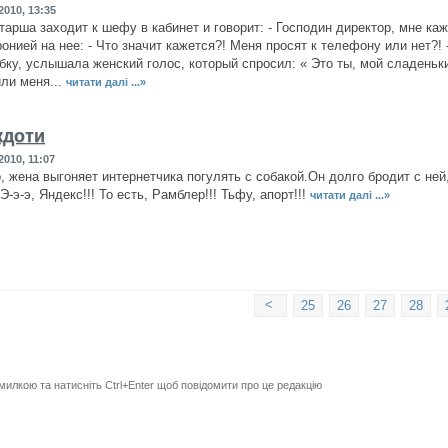
2010, 13:35
тарша заходит к шефу в кабинет и говорит: - Господин директор, мне каж
онией на нее: - Что значит кажется?! Меня просят к телефону или нет?! -
бку, услышала женский голос, который спросил: « Это ты, мой сладеньки
или меня...
читати далі ...»
кдоти
010, 11:07
, жена выгоняет интернетчика погулять с собакой.Он долго бродит с ней
Э-э-э, Яндекс!!! То есть, Рамблер!!! Тьфу, апорт!!!
читати далі ...»
<
25
26
27
28
милкою та натисніть Ctrl+Enter щоб повідомити про це редакцію