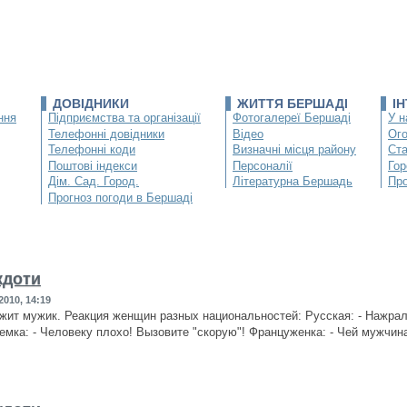
ДОВІДНИКИ
ЖИТТЯ БЕРШАДІ
І
ння
Підприємства та організації
Фотогалереї Бершаді
У н
Телефонні довідники
Відео
Ог
Телефонні коди
Визначні місця району
Ста
Поштові індекси
Персоналії
Гор
Дім. Сад. Город.
Літературна Бершадь
Про
Прогноз погоди в Бершаді
кдоти
2010, 14:19
жит мужик. Реакция женщин разных национальностей: Русская: - Нажралс
емка: - Человеку плохо! Вызовите "скорую"! Француженка: - Чей мужчина