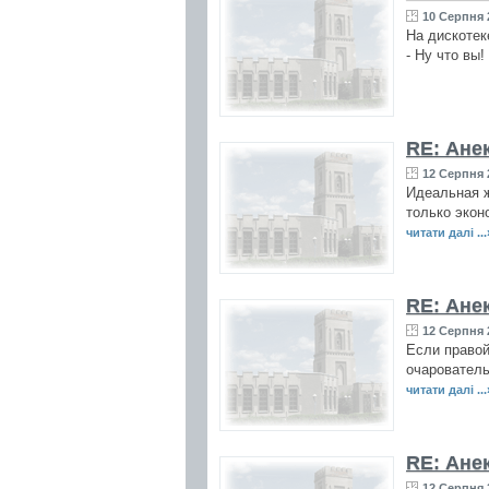
10 Серпня 
На дискотек
- Ну что вы
RE: Ане
12 Серпня 
Идеальная ж
только экон
читати далі ...
RE: Ане
12 Серпня 
Если правой
очарователь
читати далі ...
RE: Ане
12 Серпня 