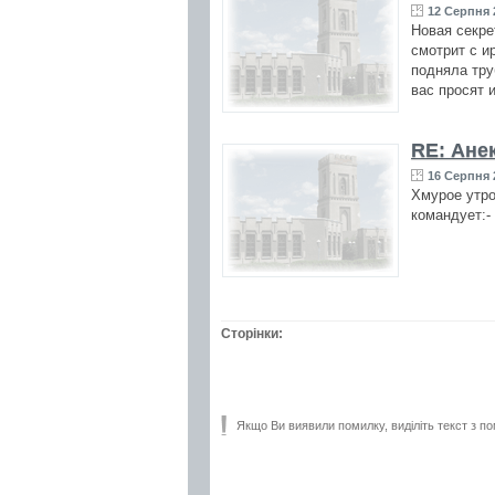
12 Серпня 
Новая секре
смотрит с ир
подняла тру
вас просят 
RE: Ане
16 Серпня 2
Хмурое утро
командует:- 
Сторінки:
Якщо Ви виявили помилку, виділіть текст з по