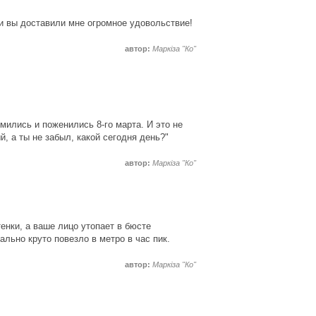
и вы доставили мне огромное удовольствие!
автор:
Маркіза "Ко"
омились и поженились 8-го марта. И это не
, а ты не забыл, какой сегодня день?"
автор:
Маркіза "Ко"
енки, а ваше лицо утопает в бюсте
ально круто повезло в метро в час пик.
автор:
Маркіза "Ко"