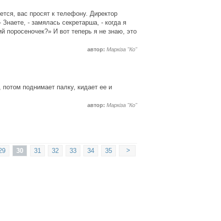
ется, вас просят к телефону. Директор
 Знаете, - замялась секретарша, - когда я
й поросеночек?» И вот теперь я не знаю, это
автор:
Маркіза "Ко"
, потом поднимает палку, кидает ее и
автор:
Маркіза "Ко"
>
29
30
31
32
33
34
35