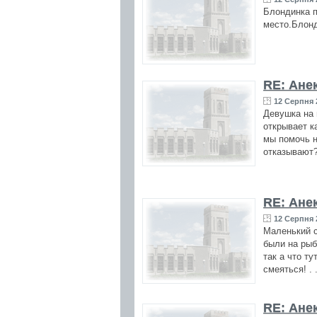
Блондинка п
место.Блонд
RE: Ане
12 Серпня 
Девушка на 
открывает к
мы помочь н
отказывают
RE: Ане
12 Серпня 
Маленький с
были на рыб
так а что ту
смеяться! . .
RE: Ане