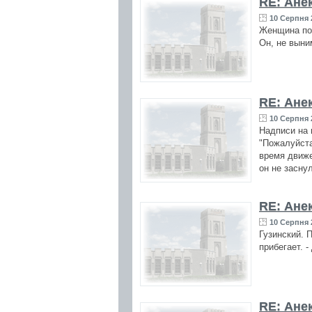
RE: Ане
10 Серпня 
Женщина под
Он, не выни
RE: Ане
10 Серпня 
Надписи на 
"Пожалуйста
время движе
он не заснул
RE: Ане
10 Серпня 
Гузинский. П
прибегает. -
RE: Ане