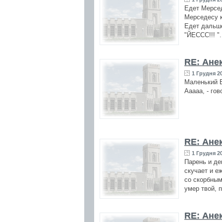
Едет Мерсед
Мерседесу к
Едет дальше
"ЙЕССС!!! "
RE: Ане
1 Грудня 20
Маленький В
Ааааа, - гов
RE: Ане
1 Грудня 20
Парень и де
скучает и е
со скорбным
умер твой, 
RE: Ане