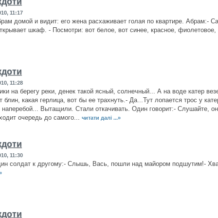
кдоти
10, 11:17
рам домой и видит: его жена расхаживает голая по квартире. Абрам:- Са
открывает шкаф. - Посмотри: вот белое, вот синее, красное, фиолетовое,
кдоти
10, 11:28
ки на берегу реки, денек такой ясный, солнечный... А на воде катер ве
т блин, какая герлица, вот бы ее трахнуть.- Да...Тут лопается трос у ка
 наперебой... Вытащили. Стали откачивать. Один говорит:- Слушайте, он
ходит очередь до самого...
читати далі ...»
кдоти
10, 11:30
ин солдат к другому:- Слышь, Вась, пошли над майором подшутим!- Хват
»
кдоти