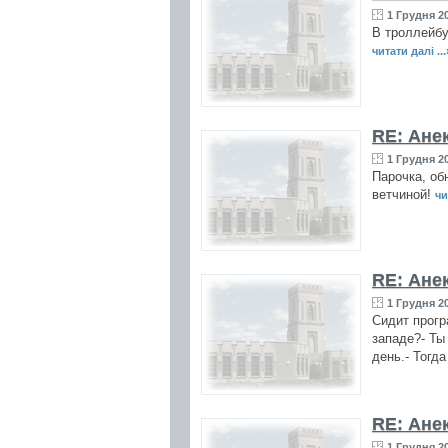
1 Грудня 20
В троллейбу
читати далі ...
RE: Ане
1 Грудня 20
Парочка, об
ветчиной!
чи
RE: Ане
1 Грудня 20
Сидит прогр
западе?- Ты
день.- Тогда
RE: Ане
1 Грудня 20