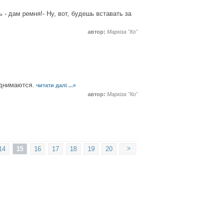
 - дам ремня!- Ну, вот, будешь вставать за
автор:
Маркіза "Ко"
однимаются.
читати далі ...»
автор:
Маркіза "Ко"
>
14
15
16
17
18
19
20