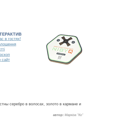
НТЕРАКТИВ
ас в гостях!
олошення
тті
оскоп
 сайт
тны серебро в волосах, золото в кармане и
автор:
Маркіза "Ко"