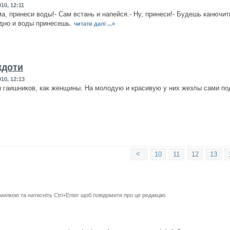
10, 12:11
а, принеси воды!- Сам встань и напейся.- Ну, принеси!- Будешь канючить
дно и воды принесешь.
читати далі ...»
кдоти
10, 12:13
 гаишников, как женщины. На молодую и красивую у них жезлы сами п
<
10
11
12
13
милкою та натисніть Ctrl+Enter щоб повідомити про це редакцію