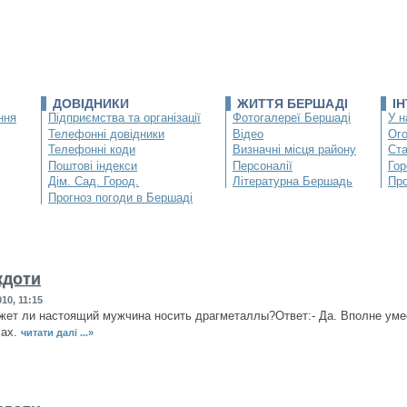
ДОВІДНИКИ
ЖИТТЯ БЕРШАДІ
І
ння
Підприємства та організації
Фотогалереї Бершаді
У н
Телефонні довідники
Відео
Ог
Телефонні коди
Визначні місця району
Ста
Поштові індекси
Персоналії
Гор
Дім. Сад. Город.
Літературна Бершадь
Про
Прогноз погоди в Бершаді
кдоти
10, 11:15
жет ли настоящий мужчина носить драгметаллы?Ответ:- Да. Вполне умес
сах.
читати далі ...»