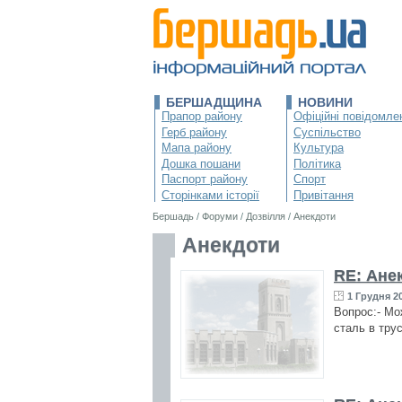
БЕРШАДЩИНА
НОВИНИ
Прапор району
Офіційні повідомле
Герб району
Суспільство
Мапа району
Культура
Дошка пошани
Політика
Паспорт району
Спорт
Сторінками історії
Привітання
Бершадь
/
Форуми
/
Дозвілля
/
Анекдоти
Анекдоти
RE: Ане
1 Грудня 20
Вопрос:- Мо
сталь в тру