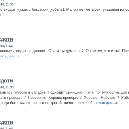
10, 11:30
с входит мужик с боксером (кобель). Малой лет четырех, указывая на со
»
кдоти
10, 11:31
нявшись, сидит на диване:- О чем ты думаешь?- О том же, что и ты!- Пре
тати далі ...»
кдоти
10, 11:33
аммист глубоко в отладке. Подходит сынишка:- Папа, почему солнышко к
 это проверял?- Проверял.- Хорошо проверял?- Хорошо.- Работает?- Раб
 ради бога, сынок, ничего не трогай, ничего не меняй.
читати далі ...»
кдоти
10, 11:41