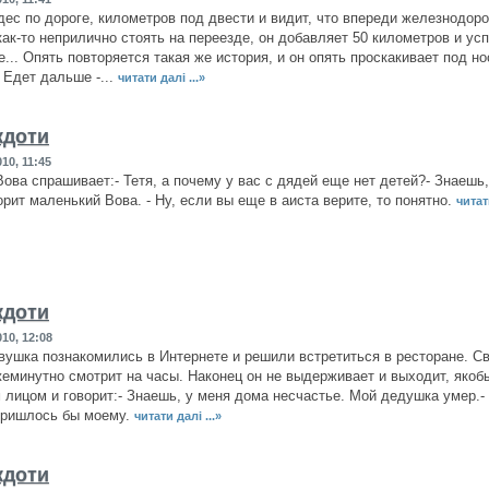
ес по дороге, километров под двести и видит, что впереди железнодорож
ак-то неприлично стоять на переезде, он добавляет 50 километров и усп
... Опять повторяется такая же история, и он опять проскакивает под 
. Едет дальше -...
читати далі ...»
кдоти
10, 11:45
ова спрашивает:- Тетя, а почему у вас с дядей еще нет детей?- Знаешь,
орит маленький Вова. - Ну, если вы еще в аиста верите, то понятно.
читати
кдоти
10, 12:08
вушка познакомились в Интернете и решили встретиться в ресторане. С
жеминутно смотрит на часы. Наконец он не выдерживает и выходит, якоб
 лицом и говорит:- Знаешь, у меня дома несчастье. Мой дедушка умер.- С
пришлось бы моему.
читати далі ...»
кдоти