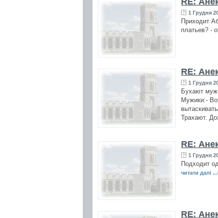
RE: Ане
1 Грудня 20
Приходит Аб
платьев? - 
RE: Ане
1 Грудня 20
Бухают мужи
Мужики:- Во
вытаскивать
Трахают. До
RE: Ане
1 Грудня 20
Подходит од
читати далі ...
RE: Ане