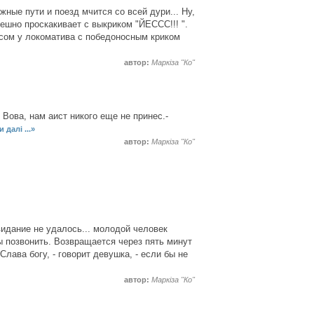
ные пути и поезд мчится со всей дури... Ну,
ешно проскакивает с выкриком "ЙЕССС!!! ".
носом у локоматива с победоносным криком
автор:
Маркіза "Ко"
 Вова, нам аист никого еще не принес.-
 далі ...»
автор:
Маркіза "Ко"
видание не удалось... молодой человек
ы позвонить. Возвращается через пять минут
лава богу, - говорит девушка, - если бы не
автор:
Маркіза "Ко"