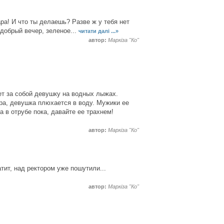
ра! И что ты делаешь? Разве ж у тебя нет
 добрый вечер, зеленое...
читати далі ...»
автор:
Маркіза "Ко"
зет за собой девушку на водных лыжах.
тера, девушка плюхается в воду. Мужики ее
а в отрубе пока, давайте ее трахнем!
автор:
Маркіза "Ко"
ит, над ректором уже пошутили...
автор:
Маркіза "Ко"