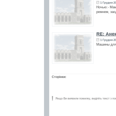
1 Грудня 20
Ночью:- Мам
ремнем, зао
RE: Ане
1 Грудня 20
Машины для
Сторінки:
Якщо Ви виявили помилку, виділіть текст з по