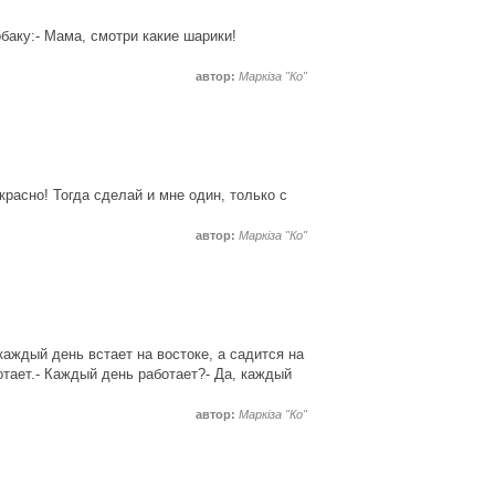
баку:- Мама, смотри какие шарики!
автор:
Маркіза "Ко"
красно! Тогда сделай и мне один, только с
автор:
Маркіза "Ко"
аждый день встает на востоке, а садится на
отает.- Каждый день работает?- Да, каждый
автор:
Маркіза "Ко"