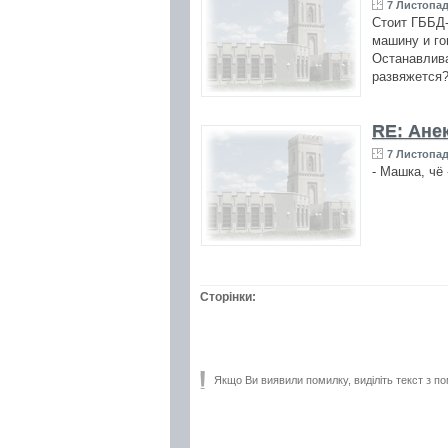
7 Листопад
Стоит ГББД-
машину и го
Останавлива
развяжется?
RE: Ане
7 Листопад
- Машка, чё
Сторінки:
Якщо Ви виявили помилку, виділіть текст з по