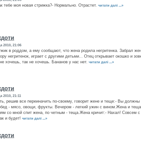
как тебе моя новая стрижка?- Нормально. Отрастет.
читати далі ...»
кдоти
а 2010, 21:06
жик в роддом, а ему сообщают, что жена родила негритенка. 3абрал жену
ору негритенок, играет с другими детьми... Отец открывает окошко и зове
 не хочешь, так не хочешь. Бананов у нас нет.
читати далі ...»
кдоти
а 2010, 21:11
ь, решив все переиначить по-своему, говорит жене и теще:- Вы должны 
обед - мясо, овощи, фрукты. Вечером - легкий ужин с вином.Жена и тещ
ям со мной спит жена, по четным - теща.Жена кричит:- Нахал! Совсем с
так и будет!
читати далі ...»
кдоти