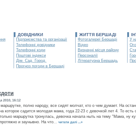
ДОВІДНИКИ
ЖИТТЯ БЕРШАДІ
І
ння
Підприємства та організації
Фотогалереї Бершаді
У н
Телефонні довідники
Відео
Ог
Телефонні коди
Визначні місця району
Ста
Поштові індекси
Персоналії
Гор
Дім. Сад. Город.
Літературна Бершадь
Про
Прогноз погоди в Бершаді
кдоти
а 2010, 16:12
 маршрутке, полно народу, все сидят молчат, кто о чем думает. На оста
на которое садится молодая мама, года 22-23 с девочкой лет 4. То есть 
 только маршрутка тронулась, девочка начала ныть на тему "Мама, ну к
протяжно и заунывно. На что...
читати далі ...»