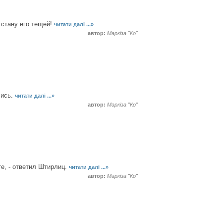
 стану его тещей!
читати далі ...»
автор:
Маркіза "Ко"
лись.
читати далі ...»
автор:
Маркіза "Ко"
е, - ответил Штирлиц.
читати далі ...»
автор:
Маркіза "Ко"