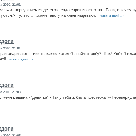
а 2010, 21:01
альчик вернувшись из детского сада спрашивает отца:- Папа, а зачем н
уются?- Ну, это... Короче, аисту на клюв надевают...
читати далі ...»
кдоти
а 2010, 21:01
 разговаривают:- Гиви ты какую хотел бы паймат рибу?- Вах! Рибу-баклажа
ет!!!
читати далі ...»
кдоти
а 2010, 21:03
 у меня машина - "девятка".- Так у тебя ж была "шестерка"?- Перевернул
кдоти
а 2010, 21:05