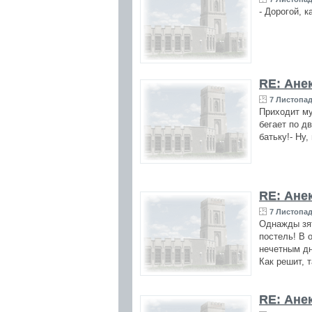
- Дорогой, 
RE: Ане
7 Листопад
Приходит му
бегает по дв
батьку!- Ну,
RE: Ане
7 Листопад
Однажды зят
постель! В 
нечетным дн
Как решит, 
RE: Ане