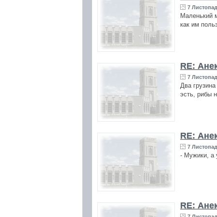
7 Листопад
Маленький м
как им польз
RE: Ане
7 Листопад
Два грузина
эсть, рибы н
RE: Ане
7 Листопад
- Мужики, а
RE: Ане
7 Листопад