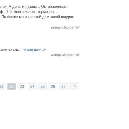
е ок! А деньги нужны... Останавливает
аф...Так много машин тормозил...
- По башке монтировкой дам какой шнурок
автор:
Маркіза "Ко"
ками ехать...
читати далі ...»
автор:
Маркіза "Ко"
>
21
22
23
24
25
26
27