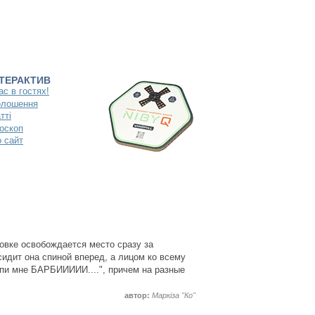
НТЕРАКТИВ
ас в гостях!
олошення
тті
оскоп
 сайт
новке освобождается место сразу за
сидит она спиной вперед, а лицом ко всему
упи мне БАРБИИИИИ....", причем на разные
автор:
Маркіза "Ко"