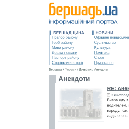
БЕРШАДЩИНА
НОВИНИ
Прапор району
Офіційні повідомле
Герб району
Суспільство
Мапа району
Культура
Дошка пошани
Політика
Паспорт району
Спорт
Сторінками історії
Привітання
Бершадь
/
Форуми
/
Дозвілля
/
Анекдоти
Анекдоти
RE: Ане
3 Листопад
Вчера еду в
водителем, 
народу. Как
лады очень 