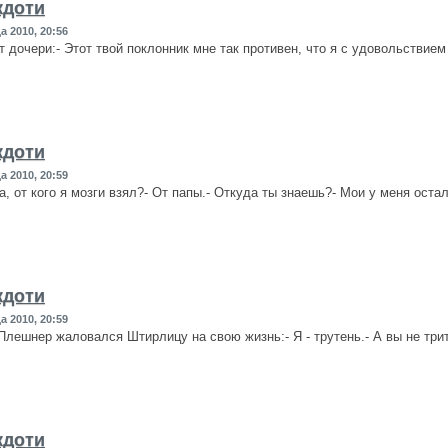
кдоти
а 2010, 20:56
т дочери:- Этот твой поклонник мне так противен, что я с удовольствием
кдоти
а 2010, 20:59
а, от кого я мозги взял?- От папы.- Откуда ты знаешь?- Мои у меня оста
кдоти
а 2010, 20:59
лешнер жаловался Штирлицу на свою жизнь:- Я - трутень.- А вы не трит
кдоти