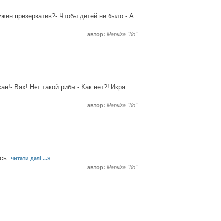
ужен презерватив?- Чтобы детей не было.- А
автор:
Маркіза "Ко"
н!- Вах! Нет такой рибы.- Как нет?! Икра
автор:
Маркіза "Ко"
ась.
читати далі ...»
автор:
Маркіза "Ко"