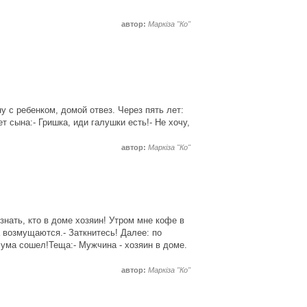
автор:
Маркіза "Ко"
 с ребенком, домой отвез. Через пять лет:
т сына:- Гришка, иди галушки есть!- Не хочу,
автор:
Маркіза "Ко"
знать, кто в доме хозяин! Утром мне кофе в
а возмущаются.- Заткнитесь! Далее: по
 ума сошел!Теща:- Мужчина - хозяин в доме.
автор:
Маркіза "Ко"