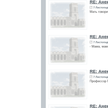
RE: Ане
7 Листопад
Мать говори
RE: Ане
7 Листопад
- Мама, мам
RE: Ане
7 Листопад
Профессор П
RE: Ане