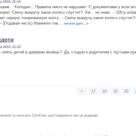
а 2010, 21:14
шник... Холодно... Правила никто не нарушает. С документами у всех вс
ворит- Свечу выкручу какое колесо спустит?- Хм... не знаю...- 100 р штр
ет черную тонированную волгу...- Свечу выкручу какое колесо спустит?
- (Отдавая честь) Извините тов....
читати далі ...»
кдоти
а 2010, 21:23
 - опять детей в деревню везёшь?- Да, стыдно к родителям с пустыми ру
<
17
18
19
20
милкою та натисніть Ctrl+Enter щоб повідомити про це редакцію