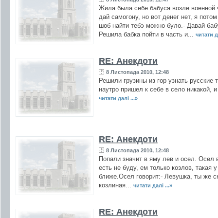
Жила была себе бабуся возле военной ч
дай самогону, но вот денег нет, я пото
шоб найти тебэ можно було.- Давай бабу
Решила бабка пойти в часть и...
читати да
RE: Анекдоти
8 Листопада 2010, 12:48
Решили грузины из гор узнать русские т
наутро пришел к себе в село никакой, и
читати далі ...»
RE: Анекдоти
8 Листопада 2010, 12:48
Попали значит в яму лев и осел. Осел в
есть не буду, ем только козлов, такая 
ближе.Осел говорит:- Левушка, ты же ск
козлиная...
читати далі ...»
RE: Анекдоти