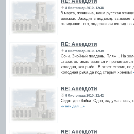
RE: Анекдоти
8 Листопада 2010, 12:38
8 маpта, женщина, наша pусская женщи
авоськи. Заходит в подъезд, вызывает
оглядывает его, задерживая взгляд на 
RE: Анекдоти
8 Листопада 2010, 12:39
Сочи. Знойный полдень. Пляж... Hа зо
старик останавливается и принимается 
холодна, как рыба...В ответ старик, по
холодная рыба да под старым хреном!
RE: Анекдоти
8 Листопада 2010, 12:42
Сидят две бабки. Одна, задумавшись, о
читати далі ...»
RE: Анекдоти