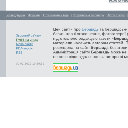
www.bersh
Бершадщина
|
Форуми
|
Сторінками історії
|
Літературна Бершадь
|
Фотогалереї
Цей сайт - про
Бершадь
та бершадський
безкоштовні оголошення, фотогалереї р
Зворотній зв'язок
підготовлено редакцією газети
«Берша
Публічна угода
матеріали належать авторам статтей. 
Мапа сайту
розміщена на сайті
Бершаді
, без згод
PDA-версія
Адміністрація сайту
Бершадь
може не п
RSS
не несе відповідальності за авторські м
09.01.2026 10:26:35