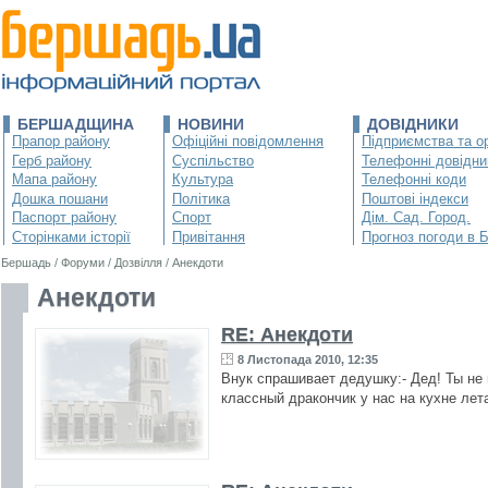
БЕРШАДЩИНА
НОВИНИ
ДОВІДНИКИ
Прапор району
Офіційні повідомлення
Підприємства та ор
Герб району
Суспільство
Телефонні довідни
Мапа району
Культура
Телефонні коди
Дошка пошани
Політика
Поштові індекси
Паспорт району
Спорт
Дім. Сад. Город.
Сторінками історії
Привітання
Прогноз погоди в 
Бершадь
/
Форуми
/
Дозвілля
/
Анекдоти
Анекдоти
RE: Анекдоти
8 Листопада 2010, 12:35
Внук спрашивает дедушку:- Дед! Ты не 
классный дракончик у нас на кухне лет