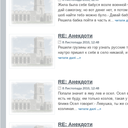
Жила была себе бабуся возле военной ч
дай самогону, но вот денег нет, я пото
шоб найти тебэ можно було.- Давай бабу
Решила бабка пойти в часть и...
читати да
RE: Анекдоти
8 Листопада 2010, 12:48
Решили грузины из гор узнать русские т
наутро пришел к себе в село никакой, и
читати далі ...»
RE: Анекдоти
8 Листопада 2010, 12:48
Попали значит в яму лев и осел. Осел в
есть не буду, ем только козлов, такая 
ближе.Осел говорит:- Левушка, ты же ск
козлиная...
читати далі ...»
RE: Анекдоти