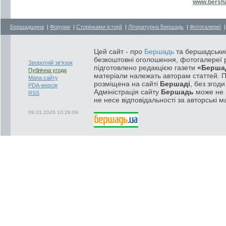
www.bersh
Бершадщина
|
Форуми
|
Сторінками історії
|
Літературна Бершадь
|
Фотогалереї
Цей сайт - про
Бершадь
та бершадський
безкоштовні оголошення, фотогалереї р
Зворотній зв'язок
підготовлено редакцією газети
«Берша
Публічна угода
матеріали належать авторам статтей. 
Мапа сайту
розміщена на сайті
Бершаді
, без згод
PDA-версія
Адміністрація сайту
Бершадь
може не п
RSS
не несе відповідальності за авторські м
09.01.2026 10:26:09