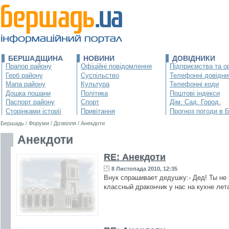
БЕРШАДЩИНА
НОВИНИ
ДОВІДНИКИ
Прапор району
Офіційні повідомлення
Підприємства та ор
Герб району
Суспільство
Телефонні довідни
Мапа району
Культура
Телефонні коди
Дошка пошани
Політика
Поштові індекси
Паспорт району
Спорт
Дім. Сад. Город.
Сторінками історії
Привітання
Прогноз погоди в 
Бершадь
/
Форуми
/
Дозвілля
/
Анекдоти
Анекдоти
RE: Анекдоти
8 Листопада 2010, 12:35
Внук спрашивает дедушку:- Дед! Ты не 
классный дракончик у нас на кухне лет