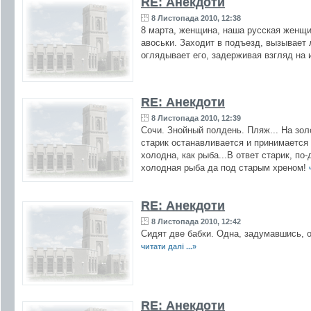
RE: Анекдоти
8 Листопада 2010, 12:38
8 маpта, женщина, наша pусская женщи
авоськи. Заходит в подъезд, вызывает
оглядывает его, задерживая взгляд на 
RE: Анекдоти
8 Листопада 2010, 12:39
Сочи. Знойный полдень. Пляж... Hа зо
старик останавливается и принимается 
холодна, как рыба...В ответ старик, по
холодная рыба да под старым хреном!
RE: Анекдоти
8 Листопада 2010, 12:42
Сидят две бабки. Одна, задумавшись, о
читати далі ...»
RE: Анекдоти