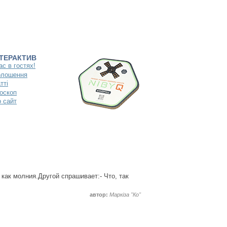
НТЕРАКТИВ
ас в гостях!
олошення
тті
оскоп
 сайт
как молния.Другой спрашивает:- Что, так
автор:
Маркіза "Ко"