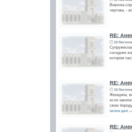
Вовочка спр
чертова, - 
RE: Ане
10 Листопа
Супружеская
соседних ко
котором ча
RE: Ане
10 Листопа
Женщина, вс
если закопа
свою бороду
читати далі ...
RE: Ане