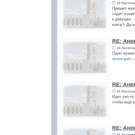
10 Листопа
Пришел мужи
сидит и кни
к девушке: -
книга?- Да 
RE: Ане
10 Листопа
Один мужик 
читати далі ...
RE: Ане
10 Листопа
Идет хип по
чтобы ещё р
RE: Ане
10 Листопа