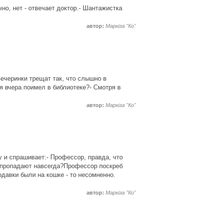
но, нет - отвечает доктор.- Шантажистка
автор:
Маркіза "Ко"
ечеринки трещат так, что слышно в
 я вчера поимел в библиотеке?- Смотря в
автор:
Маркіза "Ко"
 и спрашивает:- Профессор, правда, что
и пропадают навсегда?Профессор поскреб
одавки были на кошке - то несомненно.
автор:
Маркіза "Ко"