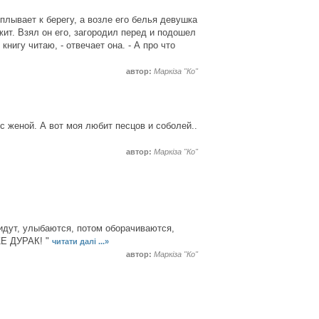
плывает к берегу, а возле его белья девушка
ежит. Взял он его, загородил перед и подошел
книгу читаю, - отвечает она. - А про что
автор:
Маркіза "Ко"
с женой. А вот моя любит песцов и соболей..
автор:
Маркіза "Ко"
 идут, улыбаются, потом оборачиваются,
ЖЕ ДУРАК! "
читати далі ...»
автор:
Маркіза "Ко"