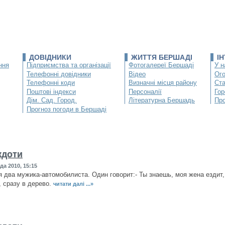
ДОВІДНИКИ
ЖИТТЯ БЕРШАДІ
І
ння
Підприємства та організації
Фотогалереї Бершаді
У н
Телефонні довідники
Відео
Ог
Телефонні коди
Визначні місця району
Ста
Поштові індекси
Персоналії
Гор
Дім. Сад. Город.
Літературна Бершадь
Про
Прогноз погоди в Бершаді
кдоти
да 2010, 15:15
 два мужика-автомобилиста. Один говорит:- Ты знаешь, моя жена ездит, 
, сразу в дерево.
читати далі ...»