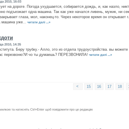
да 2010, 16:03
ует на дороге. Погода ухудшается, собирается дождь, и, как назло, никт
но подъезжает одна машина. Так как уже начался ливень, мужик, ни сек
закрывает глаза, мол, наконец-то. Через некоторое время он открывает г
а машина уже...
читати далі ...»
кдоти
да 2010, 14:35
нститута. Беру трубку.- Алло, это из отдела трудоустройства. вы можете 
час перезвоню?И чо ты думаешь? ПЕРЕЗВОНИЛА!
читати далі ...»
<
15
16
17
18
милкою та натисніть Ctrl+Enter щоб повідомити про це редакцію