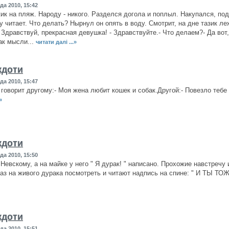
да 2010, 15:42
к на пляж. Народу - никого. Разделся догола и поплыл. Накупался, под
гу читает. Что делать? Нырнул он опять в воду. Смотрит, на дне тазик л
 Здравствуй, прекрасная девушка! - Здравствуйте.- Что делаем?- Да вот, 
как мысли...
читати далі ...»
кдоти
да 2010, 15:47
говорит другому:- Моя жена любит кошек и собак.Другой:- Повезло тебе 
»
кдоти
да 2010, 15:50
 Невскому, а на майке у него " Я дурак! " написано. Прохожие навстречу
аз на живого дурака посмотреть и читают надпись на спине: " И ТЫ ТО
кдоти
да 2010, 15:51