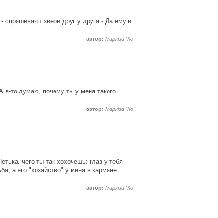
 - спрашивают звери друг у друга.- Да ему в
автор:
Маркіза "Ко"
А я-то думаю, почему ты у меня такого
автор:
Маркіза "Ко"
етька, чего ты так хохочешь: глаз у тебя
ба, а его "хозяйство" у меня в кармане.
автор:
Маркіза "Ко"