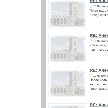
RE: Ане
10 Листопа
Летит над ле
гнездо крок
RE: Ане
10 Листопа
- Любимая, 
приятного з
RE: Ане
10 Листопа
После больш
заплыл, нос 
читати далі ...
RE: Ане