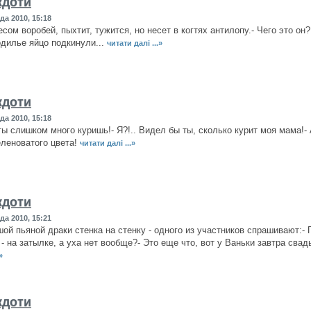
кдоти
да 2010, 15:18
сом воробей, пыхтит, тужится, но несет в когтях антилопу.- Чего это он?
одилье яйцо подкинули...
читати далі ...»
кдоти
да 2010, 15:18
ты слишком много куришь!- Я?!.. Видел бы ты, сколько курит моя мама!- 
еленоватого цвета!
читати далі ...»
кдоти
да 2010, 15:21
ой пьяной драки стенка на стенку - одного из участников спрашивают:- П
- на затылке, а уха нет вообще?- Это еще что, вот у Ваньки завтра свадь
»
кдоти