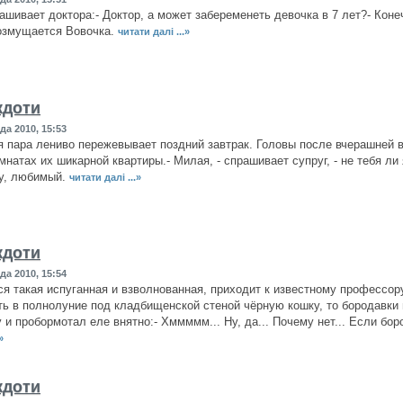
ашивает доктора:- Доктор, а может забеременеть девочка в 7 лет?- Конеч
возмущается Вовочка.
читати далі ...»
кдоти
да 2010, 15:53
 пара лениво пережевывает поздний завтрак. Головы после вчерашней в
мнатах их шикарной квартиры.- Милая, - спрашивает супруг, - не тебя ли
су, любимый.
читати далі ...»
кдоти
да 2010, 15:54
я такая испуганная и взволнованная, приходит к известному профессору
ть в полнолуние под кладбищенской стеной чёрную кошку, то бородавк
 и пробормотал еле внятно:- Хммммм... Ну, да... Почему нет... Если бор
»
кдоти