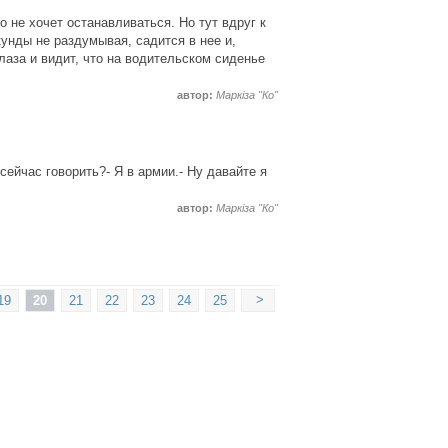
о не хочет останавливаться. Но тут вдруг к
унды не раздумывая, садится в нее и,
лаза и видит, что на водительском сиденье
автор:
Маркіза "Ко"
сейчас говорить?- Я в армии.- Ну давайте я
автор:
Маркіза "Ко"
>
19
20
21
22
23
24
25