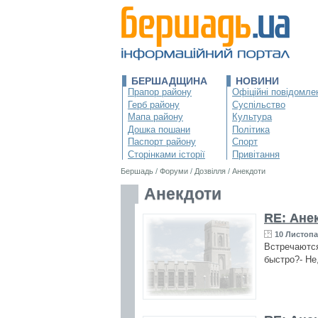
БЕРШАДЩИНА
НОВИНИ
Прапор району
Офіційні повідомле
Герб району
Суспільство
Мапа району
Культура
Дошка пошани
Політика
Паспорт району
Спорт
Сторінками історії
Привітання
Бершадь
/
Форуми
/
Дозвілля
/
Анекдоти
Анекдоти
RE: Ане
10 Листопа
Встречаются
быстро?- Не