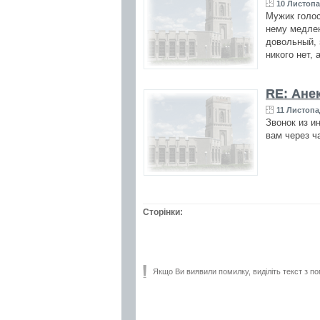
10 Листопа
Мужик голос
нему медлен
довольный, 
никого нет, 
RE: Ане
11 Листопа
Звонок из и
вам через 
Сторінки:
Якщо Ви виявили помилку, виділіть текст з по