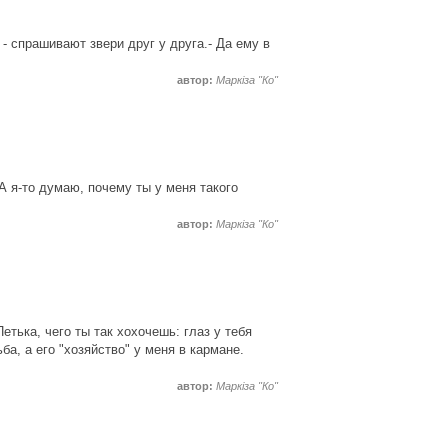
 - спрашивают звери друг у друга.- Да ему в
автор:
Маркіза "Ко"
А я-то думаю, почему ты у меня такого
автор:
Маркіза "Ко"
етька, чего ты так хохочешь: глаз у тебя
ба, а его "хозяйство" у меня в кармане.
автор:
Маркіза "Ко"