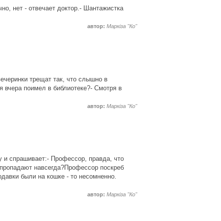
но, нет - отвечает доктор.- Шантажистка
автор:
Маркіза "Ко"
ечеринки трещат так, что слышно в
 я вчера поимел в библиотеке?- Смотря в
автор:
Маркіза "Ко"
 и спрашивает:- Профессор, правда, что
и пропадают навсегда?Профессор поскреб
одавки были на кошке - то несомненно.
автор:
Маркіза "Ко"