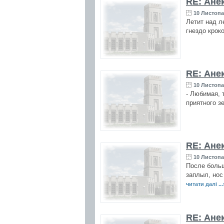
RE: Ане
10 Листопа
Летит над ле
гнездо крок
RE: Ане
10 Листопа
- Любимая, 
приятного з
RE: Ане
10 Листопа
После больш
заплыл, нос 
читати далі ...
RE: Ане