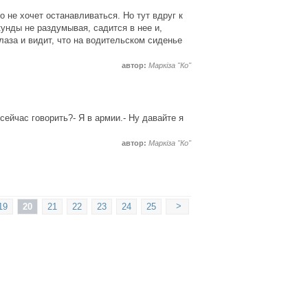
о не хочет останавливаться. Но тут вдруг к
унды не раздумывая, садится в нее и,
лаза и видит, что на водительском сиденье
автор:
Маркіза "Ко"
сейчас говорить?- Я в армии.- Ну давайте я
автор:
Маркіза "Ко"
>
19
20
21
22
23
24
25