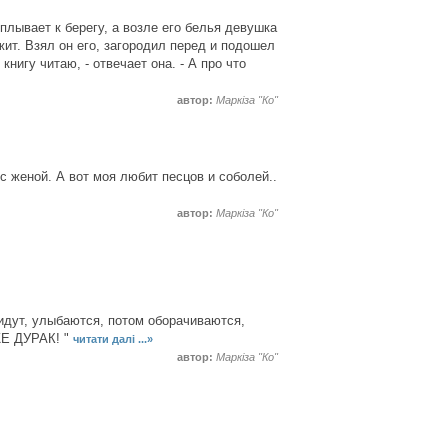
плывает к берегу, а возле его белья девушка
ежит. Взял он его, загородил перед и подошел
книгу читаю, - отвечает она. - А про что
автор:
Маркіза "Ко"
с женой. А вот моя любит песцов и соболей..
автор:
Маркіза "Ко"
 идут, улыбаются, потом оборачиваются,
ЖЕ ДУРАК! "
читати далі ...»
автор:
Маркіза "Ко"