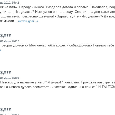
да 2010, 15:42
к на пляж. Народу - никого. Разделся догола и поплыл. Накупался, под
гу читает. Что делать? Нырнул он опять в воду. Смотрит, на дне тазик л
 Здравствуй, прекрасная девушка! - Здравствуйте.- Что делаем?- Да вот, 
как мысли...
читати далі ...»
кдоти
да 2010, 15:47
говорит другому:- Моя жена любит кошек и собак.Другой:- Повезло тебе 
»
кдоти
да 2010, 15:50
 Невскому, а на майке у него " Я дурак! " написано. Прохожие навстречу
аз на живого дурака посмотреть и читают надпись на спине: " И ТЫ ТО
кдоти
да 2010, 15:51