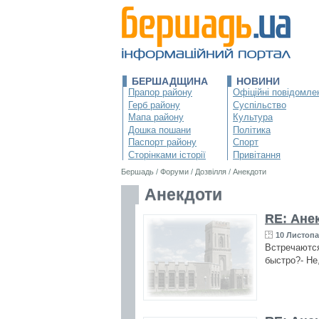
БЕРШАДЩИНА
НОВИНИ
Прапор району
Офіційні повідомле
Герб району
Суспільство
Мапа району
Культура
Дошка пошани
Політика
Паспорт району
Спорт
Сторінками історії
Привітання
Бершадь
/
Форуми
/
Дозвілля
/
Анекдоти
Анекдоти
RE: Ане
10 Листопа
Встречаются
быстро?- Не