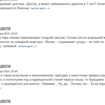
ашивает доктора:- Доктор, а может забеременеть девочка в 7 лет?- Конеч
возмущается Вовочка.
читати далі ...»
кдоти
да 2010, 15:53
 пара лениво пережевывает поздний завтрак. Головы после вчерашней в
мнатах их шикарной квартиры.- Милая, - спрашивает супруг, - не тебя ли
су, любимый.
читати далі ...»
кдоти
да 2010, 15:54
я такая испуганная и взволнованная, приходит к известному профессору
ть в полнолуние под кладбищенской стеной чёрную кошку, то бородавк
 и пробормотал еле внятно:- Хммммм... Ну, да... Почему нет... Если бор
»
кдоти