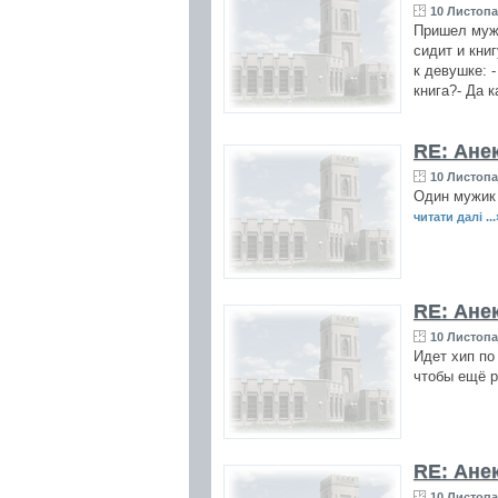
10 Листопа
Пришел мужи
сидит и кни
к девушке: -
книга?- Да 
RE: Ане
10 Листопа
Один мужик 
читати далі ...
RE: Ане
10 Листопа
Идет хип по
чтобы ещё р
RE: Ане
10 Листопа