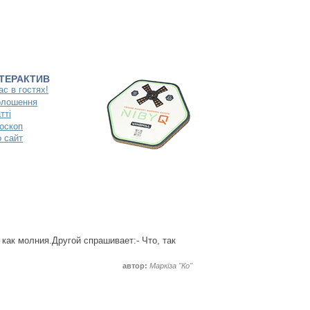
НТЕРАКТИВ
ас в гостях!
олошення
тті
оскоп
 сайт
как молния.Другой спрашивает:- Что, так
автор:
Маркіза "Ко"