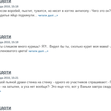
кдоти
да 2010, 15:18
сом воробей, пыхтит, тужится, но несет в когтях антилопу.- Чего это он?
одилье яйцо подкинули...
читати далі ...»
кдоти
да 2010, 15:18
ты слишком много куришь!- Я?!.. Видел бы ты, сколько курит моя мама!- 
еленоватого цвета!
читати далі ...»
кдоти
да 2010, 15:21
ой пьяной драки стенка на стенку - одного из участников спрашивают:- П
- на затылке, а уха нет вообще?- Это еще что, вот у Ваньки завтра свадь
»
кдоти