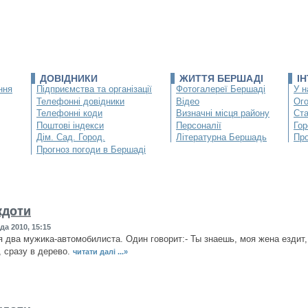
ДОВІДНИКИ
ЖИТТЯ БЕРШАДІ
І
ння
Підприємства та організації
Фотогалереї Бершаді
У н
Телефонні довідники
Відео
Ог
Телефонні коди
Визначні місця району
Ста
Поштові індекси
Персоналії
Гор
Дім. Сад. Город.
Літературна Бершадь
Про
Прогноз погоди в Бершаді
кдоти
да 2010, 15:15
 два мужика-автомобилиста. Один говорит:- Ты знаешь, моя жена ездит, 
, сразу в дерево.
читати далі ...»