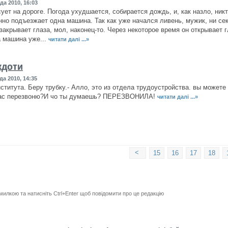
да 2010, 16:03
ует на дороге. Погода ухудшается, собирается дождь, и, как назло, никт
но подъезжает одна машина. Так как уже начался ливень, мужик, ни сек
закрывает глаза, мол, наконец-то. Через некоторое время он открывает г
а машина уже...
читати далі ...»
кдоти
да 2010, 14:35
нститута. Беру трубку.- Алло, это из отдела трудоустройства. вы можете 
час перезвоню?И чо ты думаешь? ПЕРЕЗВОНИЛА!
читати далі ...»
<
15
16
17
18
милкою та натисніть Ctrl+Enter щоб повідомити про це редакцію