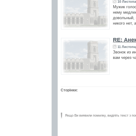
10 Листопа
Мужик голос
нему медлен
довольный, 
никого нет, 
RE: Ане
11 Листопа
Звонок из и
вам через 
Сторінки:
Якщо Ви виявили помилку, виділіть текст з по