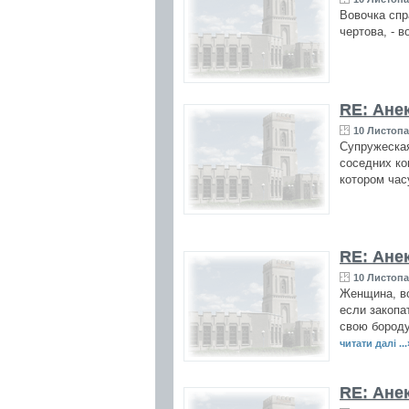
Вовочка спр
чертова, - 
RE: Ане
10 Листопа
Супружеская
соседних ко
котором ча
RE: Ане
10 Листопа
Женщина, вс
если закопа
свою бороду
читати далі ...
RE: Ане