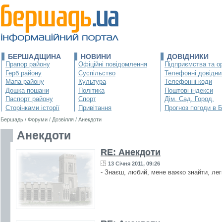
БЕРШАДЩИНА
НОВИНИ
ДОВІДНИКИ
Прапор району
Офіційні повідомлення
Підприємства та ор
Герб району
Суспільство
Телефонні довідни
Мапа району
Культура
Телефонні коди
Дошка пошани
Політика
Поштові індекси
Паспорт району
Спорт
Дім. Сад. Город.
Сторінками історії
Привітання
Прогноз погоди в 
Бершадь
/
Форуми
/
Дозвілля
/
Анекдоти
Анекдоти
RE: Анекдоти
13 Січня 2011, 09:26
- Знаєш, любий, мене важко знайти, лег