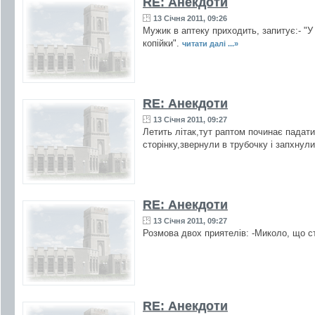
RE: Анекдоти
13 Січня 2011, 09:26
Мужик в аптеку приходить, запитує:- "У ва
копійки".
читати далі ...»
RE: Анекдоти
13 Січня 2011, 09:27
Летить літак,тут раптом починає падати
сторінку,звернули в трубочку і запхнули
RE: Анекдоти
13 Січня 2011, 09:27
Розмова двох приятелів: -Миколо, що с
RE: Анекдоти