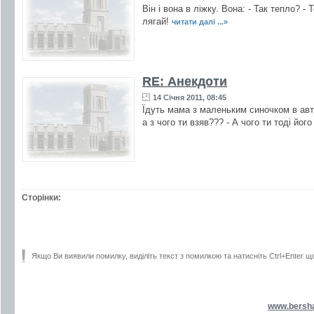
Він і вона в ліжку. Вона: - Так тепло? -
лягай!
читати далі ...»
RE: Анекдоти
14 Січня 2011, 08:45
Їдуть мама з маленьким синочком в автоб
а з чого ти взяв??? - А чого ти тоді йог
Сторінки:
Якщо Ви виявили помилку, виділіть текст з помилкою та натисніть Ctrl+Enter щ
www.bersh