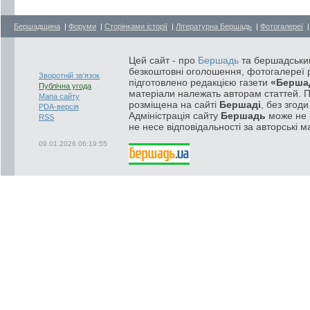
Бершадщина
|
Форуми
|
Сторінками історії
|
Літературна Бершадь
|
Фотогалереї
Цей сайт - про
Бершадь
та бершадський
безкоштовні оголошення, фотогалереї р
Зворотній зв'язок
підготовлено редакцією газети
«Берша
Публічна угода
матеріали належать авторам статтей. 
Мапа сайту
розміщена на сайті
Бершаді
, без згод
PDA-версія
Адміністрація сайту
Бершадь
може не п
RSS
не несе відповідальності за авторські м
09.01.2026 06:19:55