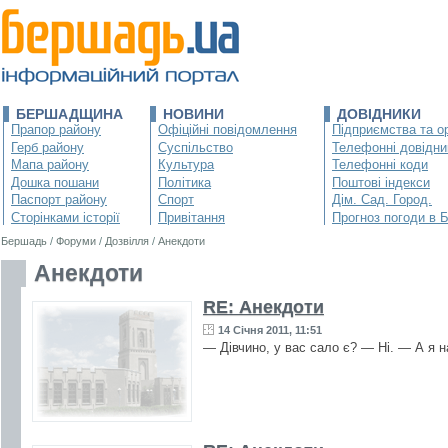
БЕРШАДЩИНА
НОВИНИ
ДОВІДНИКИ
Прапор району
Офіційні повідомлення
Підприємства та ор
Герб району
Суспільство
Телефонні довідни
Мапа району
Культура
Телефонні коди
Дошка пошани
Політика
Поштові індекси
Паспорт району
Спорт
Дім. Сад. Город.
Сторінками історії
Привітання
Прогноз погоди в 
Бершадь
/
Форуми
/
Дозвілля
/
Анекдоти
Анекдоти
RE: Анекдоти
14 Січня 2011, 11:51
— Дівчино, у вас сало є? — Ні. — А я 