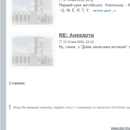
17 Січня 2011, 12:11
Перший урок англійської. Учителька: - Хт
- Q, W, E, R, T, Y...
читати далі ...»
RE: Анекдоти
17 Січня 2011, 12:13
Ну, синок, з "Днем захисника вітчизни" т
Сторінки:
Якщо Ви виявили помилку, виділіть текст з помилкою та натисніть Ctrl+Enter щ
www.bersh