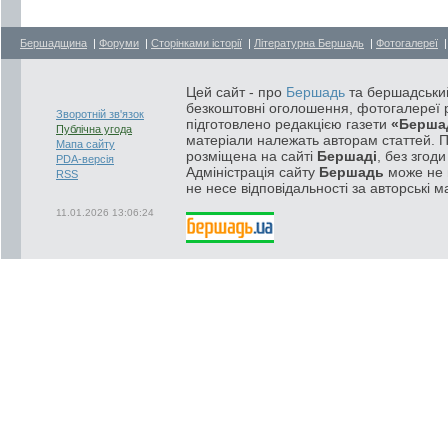
Бершадщина
|
Форуми
|
Сторінками історії
|
Літературна Бершадь
|
Фотогалереї
Цей сайт - про
Бершадь
та бершадський
безкоштовні оголошення, фотогалереї р
Зворотній зв'язок
підготовлено редакцією газети
«Берша
Публічна угода
матеріали належать авторам статтей. 
Мапа сайту
розміщена на сайті
Бершаді
, без згод
PDA-версія
Адміністрація сайту
Бершадь
може не п
RSS
не несе відповідальності за авторські м
11.01.2026 13:06:24