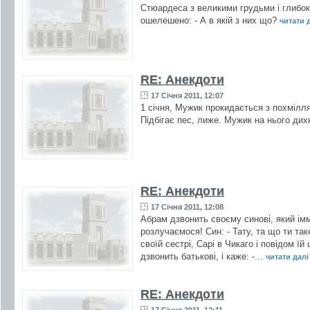
Стюардеса з великими грудьми і глибок
ошелешено: - А в якій з них що?
читати д
RE: Анекдоти
17 Січня 2011, 12:07
1 січня, Мужик прокидається з похмілля. 
Підбігає пес, лиже. Мужик на нього дих
RE: Анекдоти
17 Січня 2011, 12:08
Абрам дзвонить своєму синові, який імм
розлучаємося! Син: - Тату, та що ти так
своїй сестрі, Сарі в Чикаго і повідом їй
дзвонить батькові, і каже: -...
читати далі 
RE: Анекдоти