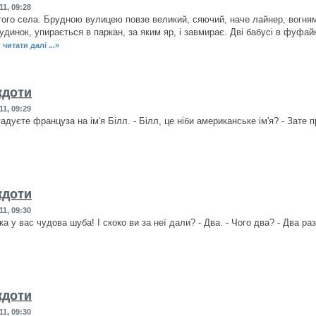
11, 09:28
гого села. Брудною вулицею повзе великий, сяючий, наче лайнер, вогня
динок, упирається в паркан, за яким яр, і завмирає. Дві бабусі в фуфайк
.
читати далі ...»
кдоти
11, 09:29
гадуєте француза на ім'я Білл. - Білл, це ніби американське ім'я? - Зате
кдоти
11, 09:30
ка у вас чудова шуба! І скоко ви за неї дали? - Два. - Чого два? - Два раз
кдоти
11, 09:30