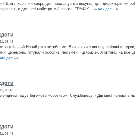
? Для лікарів ми хворі, для продавців ми покупці, для директорів ми робі
дозрювані, а для веб майстра МИ взагалі ТРАФІК...
читати далі ...»
кдоти
11, 08:42
ли китайський Новий рік з китайцями. Вирізаючи з паперу забавні фігур
айні церемонії, готували особливі пельмені «цзяоцзи». А китайці на все 
ати далі ...»
кдоти
11, 08:43
блондинка годує бегемота морозивом. Службовець: - Дівчино! Голова в нь
кдоти
11, 08:45