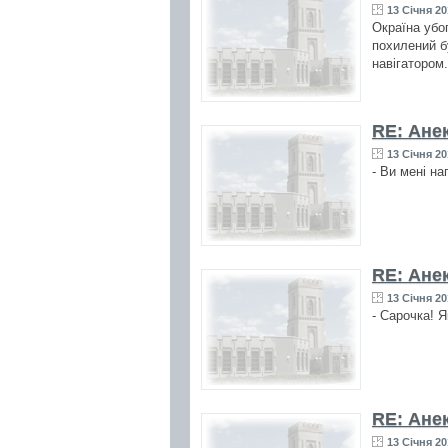
13 Січня 20
Окраїна убо
похилений бу
навігатором
RE: Ане
13 Січня 20
- Ви мені на
RE: Ане
13 Січня 20
- Сарочка! Я
RE: Ане
13 Січня 20