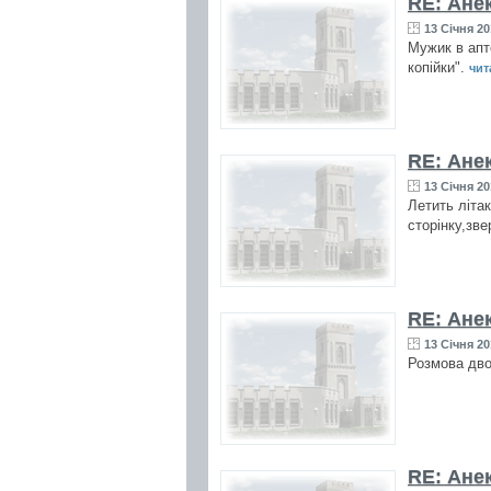
RE: Ане
13 Січня 20
Мужик в апте
копійки".
чита
RE: Ане
13 Січня 20
Летить літа
сторінку,зве
RE: Ане
13 Січня 20
Розмова дво
RE: Ане