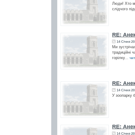
Люди! Хто ми
слідчого пі
RE: Ане
14 Січня 20
Ми зустріча
традиційні ч
горілку...
чит
RE: Ане
14 Січня 20
У зоопарку 
RE: Ане
14 Січня 20