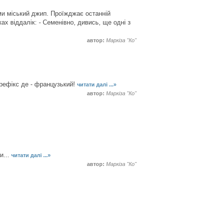
ми міський джип. Проїжджає останній
ах віддалік: - Семенівно, дивись, ще одні з
автор:
Маркіза "Ко"
 префікс де - французький!
читати далі ...»
автор:
Маркіза "Ко"
и...
читати далі ...»
автор:
Маркіза "Ко"