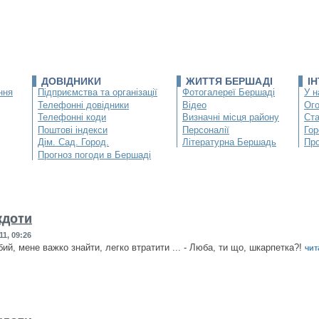
ДОВІДНИКИ
ЖИТТЯ БЕРШАДІ
І
ння
Підприємства та організації
Фотогалереї Бершаді
У н
Телефонні довідники
Відео
Ог
Телефонні коди
Визначні місця району
Ста
Поштові індекси
Персоналії
Гор
Дім. Сад. Город.
Літературна Бершадь
Про
Прогноз погоди в Бершаді
кдоти
11, 09:26
ий, мене важко знайти, легко втратити ... - Люба, ти що, шкарпетка?!
чита