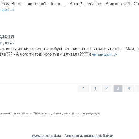
 ліжку. Вона: - Так тепло? - Тепло ... - А так? - Тепліше. - А якщо так?! -
 далі ...»
кдоти
11, 08:45
 маленьким синочком в автобусі. От і син на весь голось питає: - Мам, а
взяв??? - А чого ти тоді його туди цілувала???))))
читати далі ...»
<
1
2
3
4
милкою та натисніть Ctrl+Enter щоб повідомити про це редакцію
www.bershad.ua
- Анекдоти, розповіді, байки