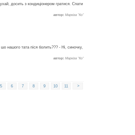
 Слухай, досить з кондиціонером гратися. Спати
автор:
Маркіза "Ко"
 шо нашого тата піся болить??? - Ні, синочку,
автор:
Маркіза "Ко"
>
5
6
7
8
9
10
11