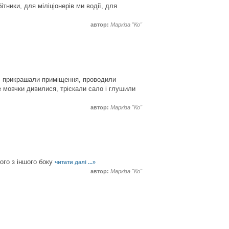
тники, для міліціонерів ми водії, для
автор:
Маркіза "Ко"
ки, прикрашали приміщення, проводили
це мовчки дивилися, тріскали сало і глушили
автор:
Маркіза "Ко"
ого з іншого боку
читати далі ...»
автор:
Маркіза "Ко"