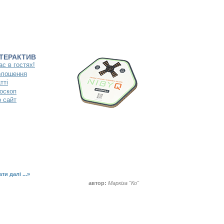
НТЕРАКТИВ
ас в гостях!
олошення
тті
оскоп
 сайт
ти далі ...»
автор:
Маркіза "Ко"