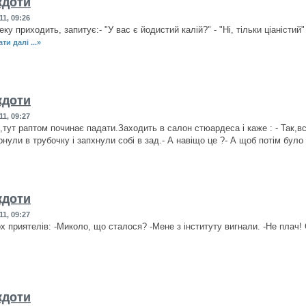
кдоти
11, 09:26
ку приходить, запитує:- "У вас є йодистий калій?" - "Ні, тільки ціаністий" 
ти далі ...»
кдоти
11, 09:27
к,тут раптом починає падати.Заходить в салон стюардеса і каже : - Так,в
рнули в трубочку і запхнули собі в зад.- А навіщо це ?- А щоб потім було
кдоти
11, 09:27
х приятелів: -Миколо, що сталося? -Мене з інституту вигнали. -Не плач!
кдоти