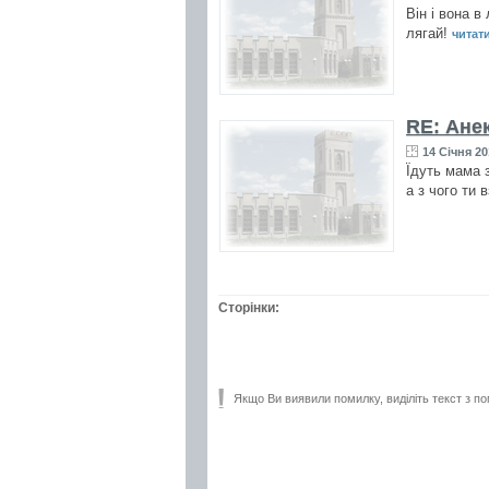
Він і вона в
лягай!
читати
RE: Ане
14 Січня 20
Їдуть мама з
а з чого ти 
Сторінки:
Якщо Ви виявили помилку, виділіть текст з по