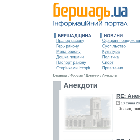
БЕРШАДЩИНА
НОВИНИ
Прапор району
Офіційні повідомле
Герб району
Суспільство
Мапа району
Культура
Дошка пошани
Політика
Паспорт району
Спорт
Сторінками історії
Привітання
Бершадь
/
Форуми
/
Дозвілля
/
Анекдоти
Анекдоти
RE: Ане
13 Січня 20
- Знаєш, люб