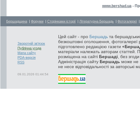
www.bershad.ua
- Пр
Бершадщина
|
Форуми
|
Сторінками історії
|
Літературна Бершадь
|
Фотогалереї
Цей сайт - про
Бершадь
та бершадський
безкоштовні оголошення, фотогалереї р
Зворотній зв'язок
підготовлено редакцією газети
«Берша
Публічна угода
матеріали належать авторам статтей. 
Мапа сайту
розміщена на сайті
Бершаді
, без згод
PDA-версія
Адміністрація сайту
Бершадь
може не п
RSS
не несе відповідальності за авторські м
09.01.2026 01:44:54