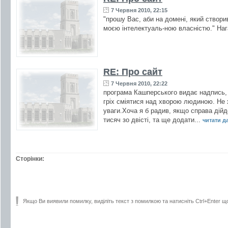
7 Червня 2010, 22:15
"прошу Вас, аби на домені, який створи
моєю інтелектуаль-ною власністю." Наг
RE: Про сайт
7 Червня 2010, 22:22
програма Кашперського видає надпись, 
гріх сміятися над хворою людиною. Не х
уваги.Хоча я б радив, якщо справа дійд
тисяч зо двісті, та ще додати...
читати дал
Сторінки:
Якщо Ви виявили помилку, виділіть текст з помилкою та натисніть Ctrl+Enter щ