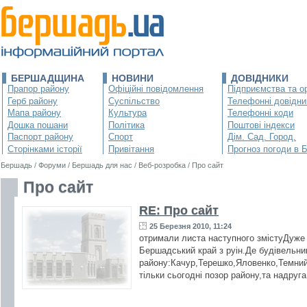
БЕРШАДЩИНА
НОВИНИ
ДОВІДНИКИ
Прапор району
Офіційні повідомлення
Підприємства та ор
Герб району
Суспільство
Телефонні довідни
Мапа району
Культура
Телефонні коди
Дошка пошани
Політика
Поштові індекси
Паспорт району
Спорт
Дім. Сад. Город.
Сторінками історії
Привітання
Прогноз погоди в 
Бершадь
/
Форуми
/
Бершадь для нас
/
Веб-розробка
/
Про сайт
Про сайт
RE: Про сайт
25 Березня 2010, 11:24
отримали листа наступного змістуДуже п
Бершадський край з руін.Де будівельн
району:Качур,Терешко,Яловенко,Темний і
тільки сьогодні позор району,та надруг