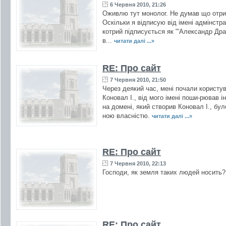
6 Червня 2010, 21:26
Оживлю тут монолог. Не думав що отрим
Оскільки я відписую від імені адмінстр
котрий підписується як "'Александр Дра
в...
читати далі ...»
RE: Про сайт
7 Червня 2010, 21:50
Через деякий час, мені почали користу
Коновал І., від мого імені поши-рював і
на домені, який створив Коновал І., бу
ною власністю.
читати далі ...»
RE: Про сайт
7 Червня 2010, 22:13
Господи, як земля таких людей носить?!
RE: Про сайт