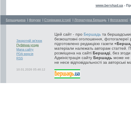
www.bershad.ua
- Пр
Бершадщина
|
Форуми
|
Сторінками історії
|
Літературна Бершадь
|
Фотогалереї
Цей сайт - про
Бершадь
та бершадський
безкоштовні оголошення, фотогалереї р
Зворотній зв'язок
підготовлено редакцією газети
«Берша
Публічна угода
матеріали належать авторам статтей. 
Мапа сайту
розміщена на сайті
Бершаді
, без згод
PDA-версія
Адміністрація сайту
Бершадь
може не п
RSS
не несе відповідальності за авторські м
10.01.2026 05:46:12