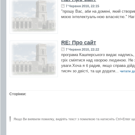
7 Червня 2010, 22:15
"прошу Вас, аби на домені, який створи
моєю інтелектуаль-ною власністю." Наг
RE: Про сайт
7 Червня 2010, 22:22
програма Кашперського видає надпись, 
гріх сміятися над хворою людиною. Не х
уваги.Хоча я б радив, якщо справа дійд
тисяч зо двісті, та ще додати...
читати дал
Сторінки:
Якщо Ви виявили помилку, виділіть текст з помилкою та натисніть Ctrl+Enter щ