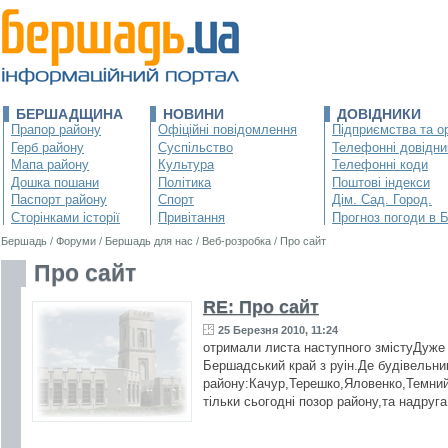
БЕРШАДЩИНА
НОВИНИ
ДОВІДНИКИ
Прапор району
Офіційні повідомлення
Підприємства та ор
Герб району
Суспільство
Телефонні довідни
Мапа району
Культура
Телефонні коди
Дошка пошани
Політика
Поштові індекси
Паспорт району
Спорт
Дім. Сад. Город.
Сторінками історії
Привітання
Прогноз погоди в 
Бершадь
/
Форуми
/
Бершадь для нас
/
Веб-розробка
/
Про сайт
Про сайт
RE: Про сайт
25 Березня 2010, 11:24
отримали листа наступного змістуДуже п
Бершадський край з руін.Де будівельн
району:Качур,Терешко,Яловенко,Темний і
тільки сьогодні позор району,та надруг