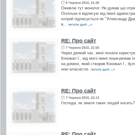
6 Червня 2010, 21:26
Оживлю тут монолог. Не думав що отрим
Оскільки я відписую від імені адмінстр
котрий підписується як "'Александр Дра
в...
читати далі ...»
RE: Про сайт
7 Червня 2010, 21:50
Через деякий час, мені почали користу
Коновал І., від мого імені поши-рював і
на домені, який створив Коновал І., бу
ною власністю.
читати далі ...»
RE: Про сайт
7 Червня 2010, 22:13
Господи, як земля таких людей носить?!
RE: Про сайт