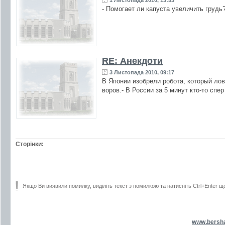
1 Листопада 2010, 13:53
- Помогает ли капуста увеличить грудь
RE: Анекдоти
3 Листопада 2010, 09:17
В Японии изобрели робота, который лов
воров.- В России за 5 минут кто-то спе
Сторінки:
Якщо Ви виявили помилку, виділіть текст з помилкою та натисніть Ctrl+Enter щ
www.bersh