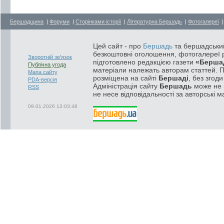
Бершадщина
|
Форуми
|
Сторінками історії
|
Літературна Бершадь
|
Фотогалереї
Цей сайт - про
Бершадь
та бершадський
безкоштовні оголошення, фотогалереї р
Зворотній зв'язок
підготовлено редакцією газети
«Берша
Публічна угода
матеріали належать авторам статтей. 
Мапа сайту
розміщена на сайті
Бершаді
, без згод
PDA-версія
Адміністрація сайту
Бершадь
може не п
RSS
не несе відповідальності за авторські м
09.01.2026 13:03:48