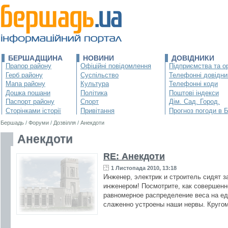
БЕРШАДЩИНА
НОВИНИ
ДОВІДНИКИ
Прапор району
Офіційні повідомлення
Підприємства та ор
Герб району
Суспільство
Телефонні довідни
Мапа району
Культура
Телефонні коди
Дошка пошани
Політика
Поштові індекси
Паспорт району
Спорт
Дім. Сад. Город.
Сторінками історії
Привітання
Прогноз погоди в 
Бершадь
/
Форуми
/
Дозвілля
/
Анекдоти
Анекдоти
RE: Анекдоти
1 Листопада 2010, 13:18
Инженер, электрик и строитель сидят 
инженером! Посмотрите, как совершенн
равномерное распределение веса на еди
слаженно устроены наши нервы. Кругом