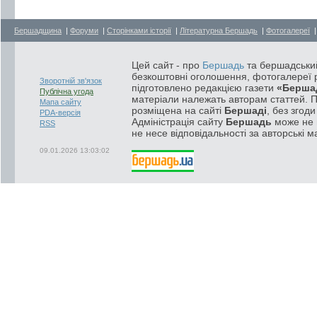
Бершадщина
|
Форуми
|
Сторінками історії
|
Літературна Бершадь
|
Фотогалереї
Цей сайт - про
Бершадь
та бершадський
безкоштовні оголошення, фотогалереї р
Зворотній зв'язок
підготовлено редакцією газети
«Берша
Публічна угода
матеріали належать авторам статтей. 
Мапа сайту
розміщена на сайті
Бершаді
, без згод
PDA-версія
Адміністрація сайту
Бершадь
може не п
RSS
не несе відповідальності за авторські м
09.01.2026 13:03:02