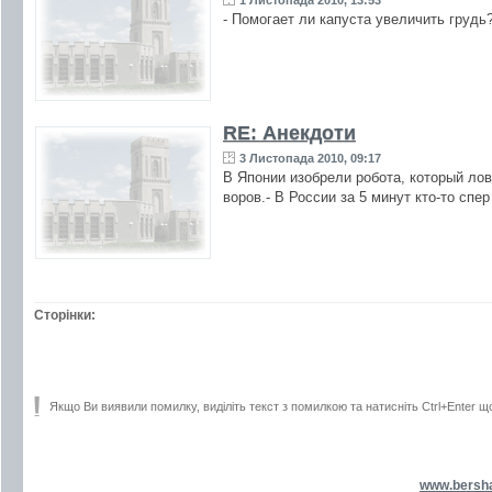
1 Листопада 2010, 13:53
- Помогает ли капуста увеличить грудь
RE: Анекдоти
3 Листопада 2010, 09:17
В Японии изобрели робота, который лов
воров.- В России за 5 минут кто-то спе
Сторінки:
Якщо Ви виявили помилку, виділіть текст з помилкою та натисніть Ctrl+Enter щ
www.bersh