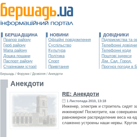
БЕРШАДЩИНА
НОВИНИ
ДОВІДНИКИ
Прапор району
Офіційні повідомлення
Підприємства та ор
Герб району
Суспільство
Телефонні довідни
Мапа району
Культура
Телефонні коди
Дошка пошани
Політика
Поштові індекси
Паспорт району
Спорт
Дім. Сад. Город.
Сторінками історії
Привітання
Прогноз погоди в 
Бершадь
/
Форуми
/
Дозвілля
/
Анекдоти
Анекдоти
RE: Анекдоти
1 Листопада 2010, 13:18
Инженер, электрик и строитель сидят 
инженером! Посмотрите, как совершенн
равномерное распределение веса на еди
слаженно устроены наши нервы. Кругом