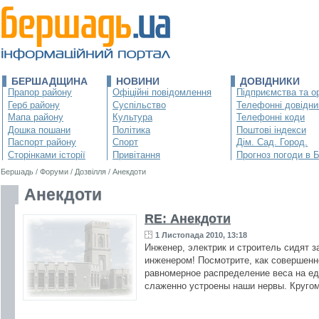
БЕРШАДЩИНА
НОВИНИ
ДОВІДНИКИ
Прапор району
Офіційні повідомлення
Підприємства та ор
Герб району
Суспільство
Телефонні довідни
Мапа району
Культура
Телефонні коди
Дошка пошани
Політика
Поштові індекси
Паспорт району
Спорт
Дім. Сад. Город.
Сторінками історії
Привітання
Прогноз погоди в 
Бершадь
/
Форуми
/
Дозвілля
/
Анекдоти
Анекдоти
RE: Анекдоти
1 Листопада 2010, 13:18
Инженер, электрик и строитель сидят 
инженером! Посмотрите, как совершенн
равномерное распределение веса на еди
слаженно устроены наши нервы. Кругом