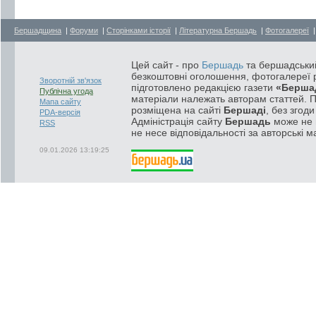
Бершадщина
|
Форуми
|
Сторінками історії
|
Літературна Бершадь
|
Фотогалереї
Цей сайт - про
Бершадь
та бершадський
безкоштовні оголошення, фотогалереї р
Зворотній зв'язок
підготовлено редакцією газети
«Берша
Публічна угода
матеріали належать авторам статтей. 
Мапа сайту
розміщена на сайті
Бершаді
, без згод
PDA-версія
Адміністрація сайту
Бершадь
може не п
RSS
не несе відповідальності за авторські м
09.01.2026 13:19:25