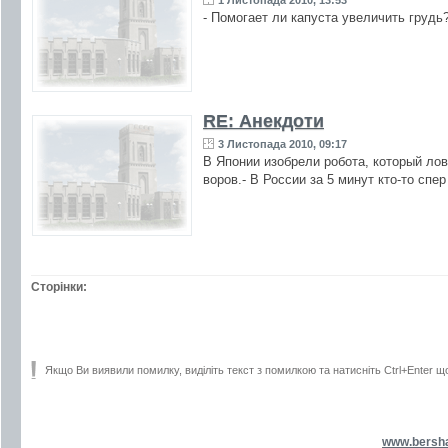
1 Листопада 2010, 13:53
- Помогает ли капуста увеличить грудь
RE: Анекдоти
3 Листопада 2010, 09:17
В Японии изобрели робота, который лов
воров.- В России за 5 минут кто-то спе
Сторінки:
Якщо Ви виявили помилку, виділіть текст з помилкою та натисніть Ctrl+Enter щ
www.bersh