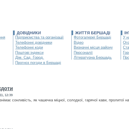
ДОВІДНИКИ
ЖИТТЯ БЕРШАДІ
І
ння
Підприємства та організації
Фотогалереї Бершаді
У н
Телефонні довідники
Відео
Ог
Телефонні коди
Визначні місця району
Ста
Поштові індекси
Персоналії
Гор
Дім. Сад. Город.
Літературна Бершадь
Про
Прогноз погоди в Бершаді
кдоти
11, 12:39
знімає сонливість, як чашечка міцної, солодкої, гарячої кави, пролитої н