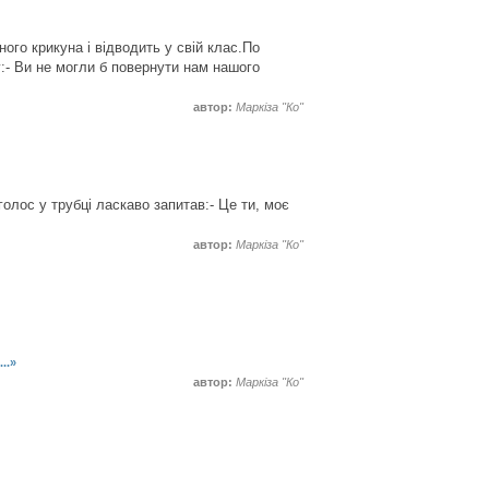
ного крикуна і відводить у свій клас.По
у:- Ви не могли б повернути нам нашого
автор:
Маркіза "Ко"
голос у трубці ласкаво запитав:- Це ти, моє
автор:
Маркіза "Ко"
..»
автор:
Маркіза "Ко"