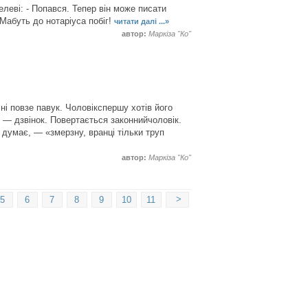
леві: - Попався. Тепер він може писати
 Мабуть до нотаріуса побіг!
читати далі ...»
автор:
Маркіза "Ко"
ні повзе павук. Чоловікспершу хотів його
 — дзвінок. Повертається законнийчоловік.
 думає, — «змерзну, вранці тільки труп
автор:
Маркіза "Ко"
>
5
6
7
8
9
10
11