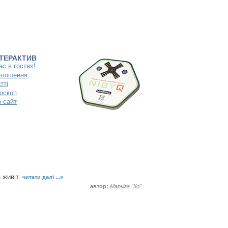
НТЕРАКТИВ
ас в гостях!
олошення
тті
оскоп
 сайт
а живіт.
читати далі ...»
автор:
Маркіза "Ко"