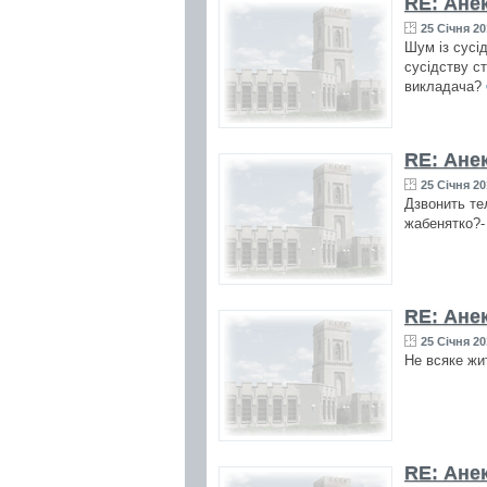
RE: Ане
25 Січня 20
Шум із сусід
сусідству ст
викладача?
RE: Ане
25 Січня 20
Дзвонить тел
жабенятко?- 
RE: Ане
25 Січня 20
Не всяке жи
RE: Ане