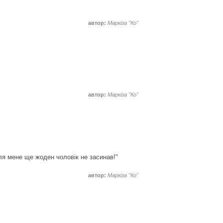
автор:
Маркіза "Ко"
автор:
Маркіза "Ко"
ля мене ще жоден чоловік не засинав!"
автор:
Маркіза "Ко"