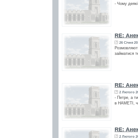
- Чому деяк
RE: Ане
26 Січня 20
Розмовляють
займатися т
RE: Ане
2 Лютого 20
- Петре, а т
в НАМЕТІ, 
RE: Ане
2 Лютого 20