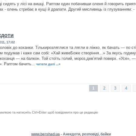
і сидять у лісі на вишці. Раптом один побачивши оленя й говорить прияте
ах - олень стрибає в кущі й драпати. Другий мисливець із глузуванням: -
кдоти
11, 17:02
ловік до коханки. Тількирозляглися та лягли в ліжко, як бачать — по сті
тім подумав і каже сам собі: «Хай живеБоже створіння…» За якусь годину
 коханця — на балкон. Той стоїть голий, мороз,дев’ятий поверх. «Усе», —
». Раптом бачить...
читати далі ...»
1
2
3
4
милкою та натисніть Ctrl+Enter щоб повідомити про це редакцію
www.bershad.ua
- Анекдоти, розповіді, байки