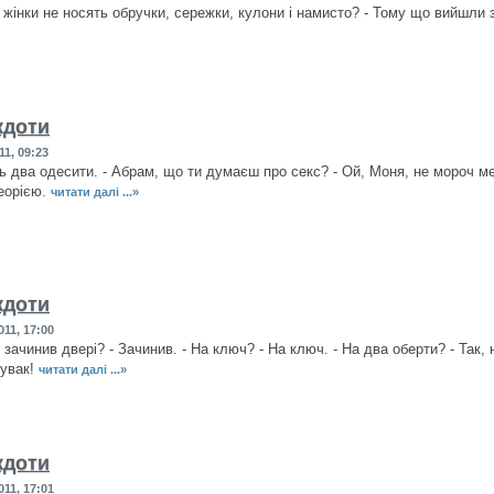
і жінки не носять обручки, сережки, кулони і намисто? - Тому що вийшли 
кдоти
11, 09:23
 два одесити. - Абрам, що ти думаєш про секс? - Ой, Моня, не мороч мені
еорією.
читати далі ...»
кдоти
11, 17:00
и зачинив двері? - Зачинив. - На ключ? - На ключ. - На два оберти? - Так,
чувак!
читати далі ...»
кдоти
11, 17:01