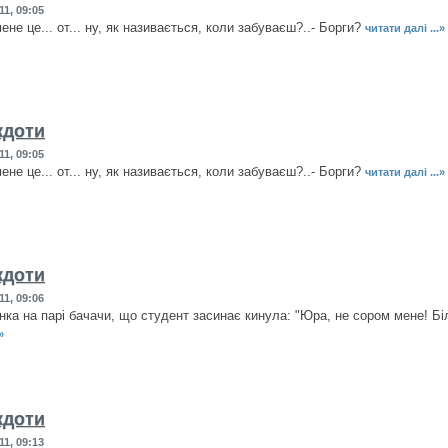
11, 09:05
мене це... от... ну, як називається, коли забуваєш?..- Борги?
читати далі ...»
кдоти
11, 09:05
мене це... от... ну, як називається, коли забуваєш?..- Борги?
читати далі ...»
кдоти
11, 09:06
нка на парі бачачи, що студент засинає кинула: "Юра, не сором мене! Бі
»
кдоти
11, 09:13