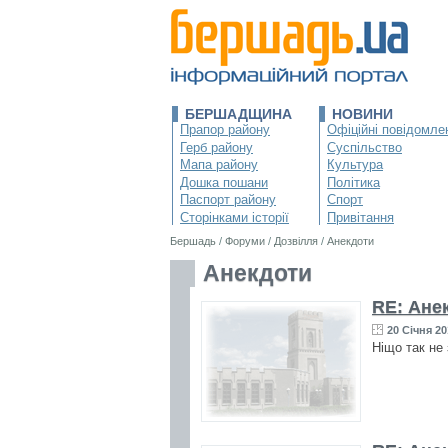
БЕРШАДЩИНА
НОВИНИ
Прапор району
Офіційні повідомле
Герб району
Суспільство
Мапа району
Культура
Дошка пошани
Політика
Паспорт району
Спорт
Сторінками історії
Привітання
Бершадь
/
Форуми
/
Дозвілля
/
Анекдоти
Анекдоти
RE: Ане
20 Січня 20
Ніщо так не 