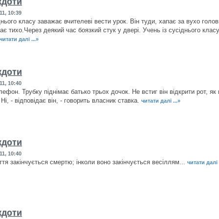
кдоти
11, 10:39
нього класу заважає вчителеві вести урок. Він туди, хапає за вухо голов
ає тихо.Через деякий час боязкий стук у двері. Учень із сусіднього клас
читати далі ...»
кдоти
11, 10:40
ефон. Трубку піднімає батько трьох дочок. Не встиг він відкрити рот, як 
Ні, - відповідає він, - говорить власник ставка.
читати далі ...»
кдоти
11, 10:40
ття закінчується смертю; інколи воно закінчується весіллям...
читати далі .
кдоти