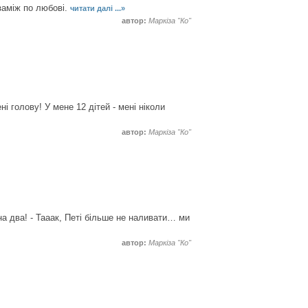
заміж по любові.
читати далі ...»
автор:
Маркіза "Ко"
 голову! У мене 12 дітей - мені ніколи
автор:
Маркіза "Ко"
 на два! - Тааак, Петі більше не наливати… ми
автор:
Маркіза "Ко"