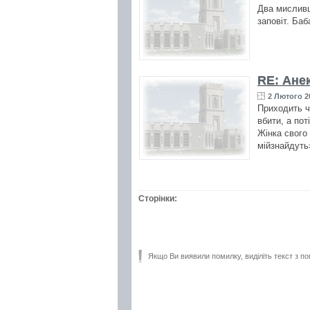
Два мисливц
заповіт. Баб
RE: Ане
2 Лютого 20
Приходить чо
вбити, а по
Жінка свого
мійзнайдуть
Сторінки:
Якщо Ви виявили помилку, виділіть текст з по