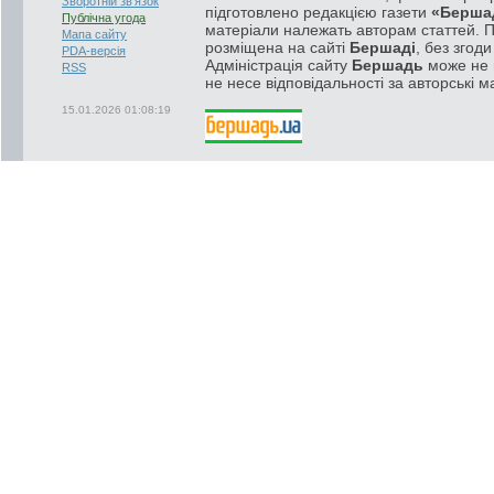
Зворотній зв'язок
підготовлено редакцією газети
«Берша
Публічна угода
матеріали належать авторам статтей. 
Мапа сайту
розміщена на сайті
Бершаді
, без згод
PDA-версія
Адміністрація сайту
Бершадь
може не п
RSS
не несе відповідальності за авторські м
15.01.2026 01:08:19