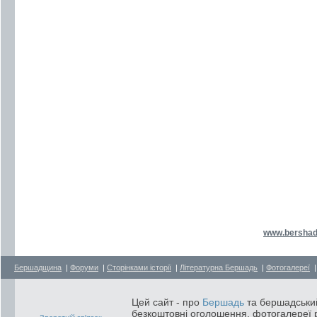
www.bershad
Бершадщина
|
Форуми
|
Сторінками історії
|
Літературна Бершадь
|
Фотогалереї
Цей сайт - про
Бершадь
та бершадський
безкоштовні оголошення, фотогалереї р