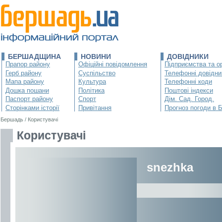
БЕРШАДЩИНА
НОВИНИ
ДОВІДНИКИ
Прапор району
Офіційні повідомлення
Підприємства та ор
Герб району
Суспільство
Телефонні довідни
Мапа району
Культура
Телефонні коди
Дошка пошани
Політика
Поштові індекси
Паспорт району
Спорт
Дім. Сад. Город.
Сторінками історії
Привітання
Прогноз погоди в 
Бершадь
/
Користувачі
Користувачі
snezhka