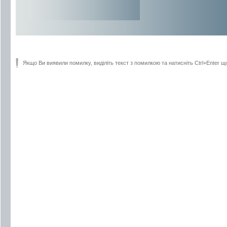
Якщо Ви виявили помилку, виділіть текст з помилкою та натисніть Ctrl+Enter щ