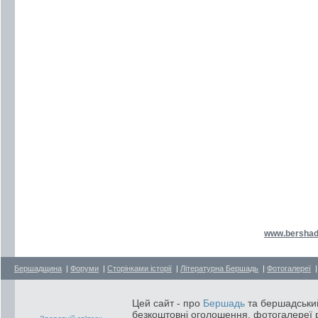
www.bershad
Бершадщина
|
Форуми
|
Сторінками історії
|
Літературна Бершадь
|
Фотогалереї
Цей сайт - про
Бершадь
та бершадський
безкоштовні оголошення, фотогалереї р