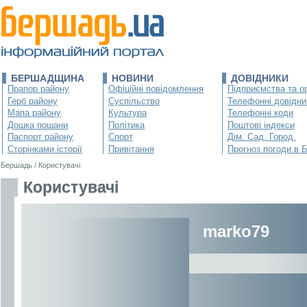
БЕРШАДЩИНА
НОВИНИ
ДОВІДНИКИ
Прапор району
Офіційні повідомлення
Підприємства та ор
Герб району
Суспільство
Телефонні довідни
Мапа району
Культура
Телефонні коди
Дошка пошани
Політика
Поштові індекси
Паспорт району
Спорт
Дім. Сад. Город.
Сторінками історії
Привітання
Прогноз погоди в 
Бершадь
/
Користувачі
Користувачі
marko79