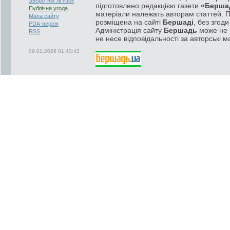
Зворотній зв'язок
підготовлено редакцією газети
«Берша
Публічна угода
матеріали належать авторам статтей. 
Мапа сайту
розміщена на сайті
Бершаді
, без згод
PDA-версія
Адміністрація сайту
Бершадь
може не п
RSS
не несе відповідальності за авторські м
09.01.2026 01:40:42