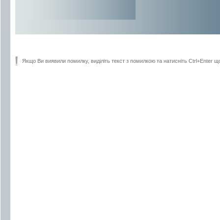
Якщо Ви виявили помилку, виділіть текст з помилкою та натисніть Ctrl+Enter щ