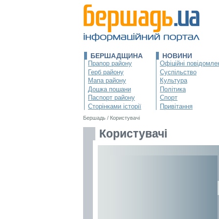
БЕРШАДЩИНА
НОВИНИ
Прапор району
Офіційні повідомле
Герб району
Суспільство
Мапа району
Культура
Дошка пошани
Політика
Паспорт району
Спорт
Сторінками історії
Привітання
Бершадь
/
Користувачі
Користувачі