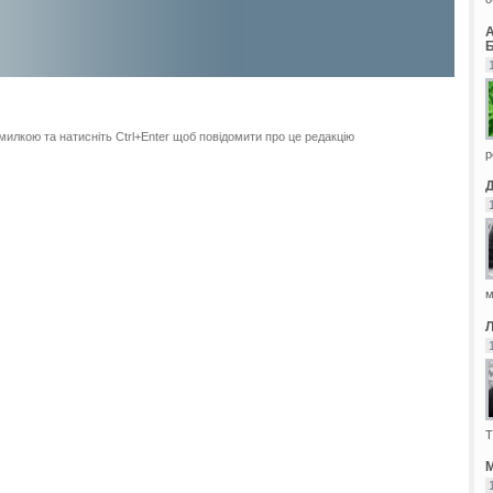
Б
милкою та натисніть Ctrl+Enter щоб повідомити про це редакцію
р
м
Т
М