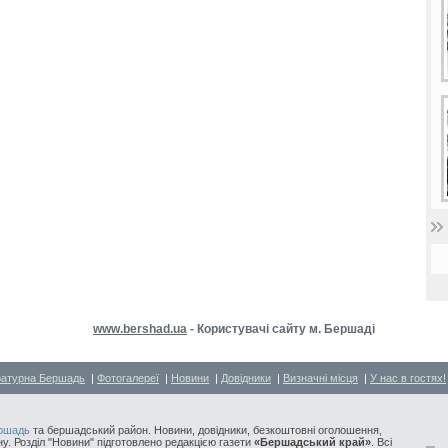
www.bershad.ua
- Користувачі сайту м. Бершаді
ратурна Бершадь
|
Фотогалереї
|
Новини
|
Довідники
|
Визначні місця
|
У нас в гостях!
ршадь
та бершадський район. Новини, довідники, безкоштовні оголошення,
у. Розділ "Новини" підготовлено редакцією газети
«Бершадський край»
. Всі