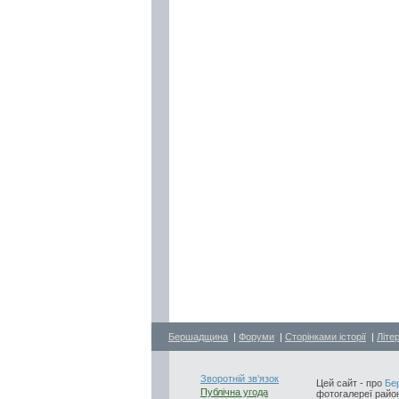
Бершадщина
|
Форуми
|
Сторінками історії
|
Літе
Зворотній зв'язок
Цей сайт - про
Бе
Публічна угода
фотогалереї район