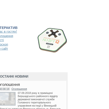
НТЕРАКТИВ
ас в гостях!
олошення
тті
оскоп
 сайт
ОСТАННІ НОВИНИ
ОГОЛОШЕННЯ
Оголошення
30.08.18
07.09.2018 року в приміщені
Бершадського районного відділу
державної виконавчої служби
Головного територіального
управління юстиції у Вінницькій
бласті за адресую Вінницька область м. Бершадь...