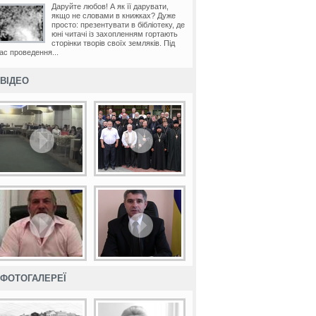
Даруйте любов! А як її дарувати,
якщо не словами в книжках? Дуже
просто: презентувати в бібліотеку, де
юні читачі із захопленням гортають
сторінки творів своїх земляків. Під
ас проведення...
ВІДЕО
ФОТОГАЛЕРЕЇ