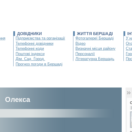
ДОВІДНИКИ
ЖИТТЯ БЕРШАДІ
І
ння
Підприємства та організації
Фотогалереї Бершаді
У н
Телефонні довідники
Відео
Ог
Телефонні коди
Визначні місця району
Ста
Поштові індекси
Персоналії
Гор
Дім. Сад. Город.
Літературна Бершадь
Про
Прогноз погоди в Бершаді
Олекса
о