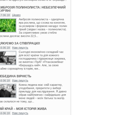
АМБРОЗІЯ ПОЛИНОЛИСТА: НЕБЕЗПЕЧНИЙ
УР’ЯН!
Цікаво
17.06.18
Амброзія полинолиста – однорічна
яра рослина, що схожа на коноплю,
за розміром і формою нагадує полин
гіркий (звідки і назва – полинолиста).
За сприятливих умов стебло
ослини досягає висоти 22,5...
ДЯКУЄМО ЗА СПІВПРАЦЮ!
Нам пишуть
16.06.18
Сьогодні економічно складний час
для всієї країни та для кожного
господарника і підприємця зокрема,
не виняток і ПрАТ «Птахокомбінат
«Бершадсь кий». Але, за свою
айже сорокарічну історію, ми...
ЛЕБЕДИНА ВІРНІСТЬ
Нам пишуть
16.06.18
Кожна людина має свій характер,
уподобання, пріоритети у виборі
прикладу для наслідування. Я давно
обрав найближчих і найрідніших для
мене людей – моїх батька та матір.
ак склалося не тому, що...
ІЙ КРАЙ – МОЯ ІСТОРІЯ ЖИВА
Нам пишуть
16.06.18