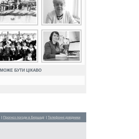
МОЖЕ БУТИ ЦІКАВО
|
Прогноз погоди в Бершаді
|
Телефонні довідники