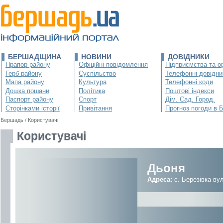
БЕРШАДЩИНА
НОВИНИ
ДОВІДНИКИ
Прапор району
Офіційні повідомлення
Підприємства та ор
Герб району
Суспільство
Телефонні довідни
Мапа району
Культура
Телефонні коди
Дошка пошани
Політика
Поштові індекси
Паспорт району
Спорт
Дім. Сад. Город.
Сторінками історії
Привітання
Прогноз погоди в 
Бершадь
/
Користувачі
Користувачі
Дьоня
Адреса:
с. Березівка ву