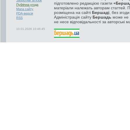
Зворотній зв'язок
підготовлено редакцією газети
«Берша
Публічна угода
матеріали належать авторам статтей. 
Мапа сайту
розміщена на сайті
Бершаді
, без згод
PDA-версія
Адміністрація сайту
Бершадь
може не п
RSS
не несе відповідальності за авторські м
10.01.2026 10:46:45