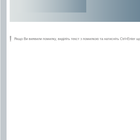
Якщо Ви виявили помилку, виділіть текст з помилкою та натисніть Ctrl+Enter щ