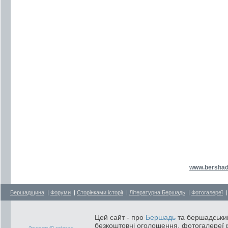
www.bershad
Бершадщина
|
Форуми
|
Сторінками історії
|
Літературна Бершадь
|
Фотогалереї
Цей сайт - про
Бершадь
та бершадський
безкоштовні оголошення, фотогалереї р