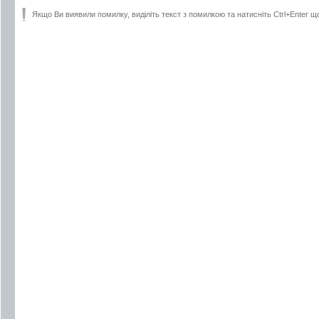
Якщо Ви виявили помилку, виділіть текст з помилкою та натисніть Ctrl+Enter щ