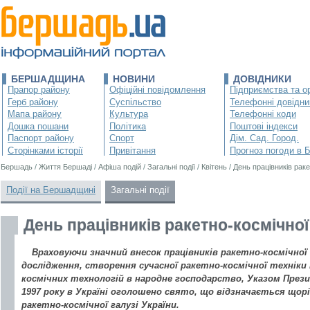
БЕРШАДЩИНА
НОВИНИ
ДОВІДНИКИ
Прапор району
Офіційні повідомлення
Підприємства та ор
Герб району
Суспільство
Телефонні довідни
Мапа району
Культура
Телефонні коди
Дошка пошани
Політика
Поштові індекси
Паспорт району
Спорт
Дім. Сад. Город.
Сторінками історії
Привітання
Прогноз погоди в 
Бершадь
/
Життя Бершаді
/
Афіша подій
/
Загальні події
/
Квітень
/
День працівників раке
Події на Бершадщині
Загальні події
День працівників ракетно-космічної 
Враховуючи значний внесок працівників ракетно-космічної г
дослідження, створення сучасної ракетно-космічної техніки
космічних технологій в народне господарство, Указом Прези
1997 року в Україні оголошено свято, що відзначається щоріч
ракетно-космічної галузі України.