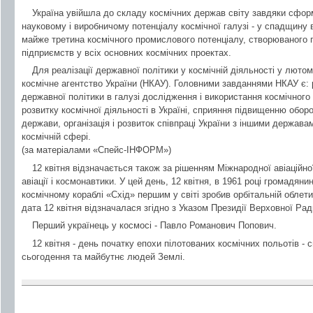
Україна увійшла до складу космічних держав світу завдяки сфо
науковому і виробничому потенціалу космічної галузі - у спадщину
майже третина космічного промислового потенціалу, створюваного п
підприємств у всіх основних космічних проектах.
Для реалізації державної політики у космічній діяльності у люто
космічне агентство України (НКАУ). Головними завданнями НКАУ є:
державної політики в галузі дослідження і використання космічного 
розвитку космічної діяльності в Україні, сприяння підвищенню обор
держави, організація і розвиток співпраці України з іншими держав
космічній сфері.
(за матеріалами «Спейс-ІНФОРМ»)
12 квітня відзначається також за рішенням Міжнародної авіаційно
авіації і космонавтики. У цей день, 12 квітня, в 1961 році громадян
космічному кораблі «Схід» першим у світі зробив орбітальній облети
дата 12 квітня відзначалася згідно з Указом Президії Верховної Рад
Перший українець у космосі - Павло Романович Попович.
12 квітня - день початку епохи пілотованих космічних польотів -
сьогодення та майбутнє людей Землі.