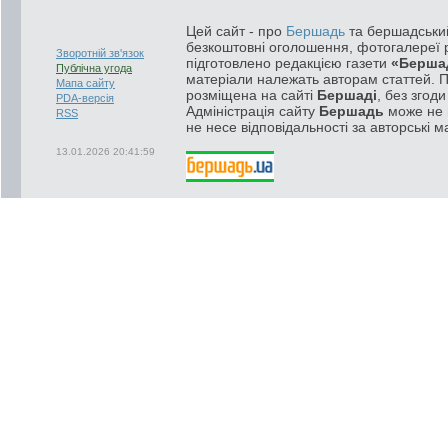
Цей сайт - про
Бершадь
та бершадський
безкоштовні оголошення, фотогалереї р
Зворотній зв'язок
підготовлено редакцією газети
«Берша
Публічна угода
матеріали належать авторам статтей. 
Мапа сайту
розміщена на сайті
Бершаді
, без згод
PDA-версія
Адміністрація сайту
Бершадь
може не п
RSS
не несе відповідальності за авторські м
13.01.2026 20:41:59