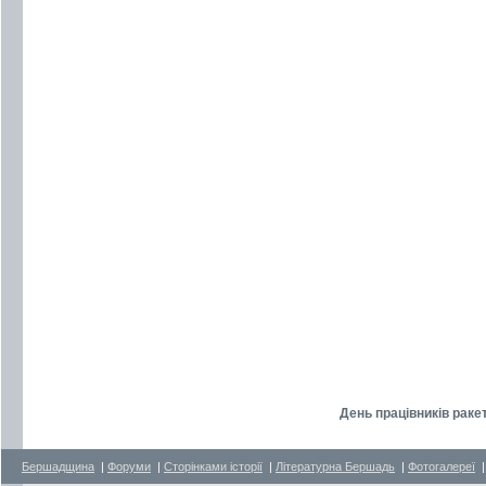
День працівників ракет
Бершадщина
|
Форуми
|
Сторінками історії
|
Літературна Бершадь
|
Фотогалереї