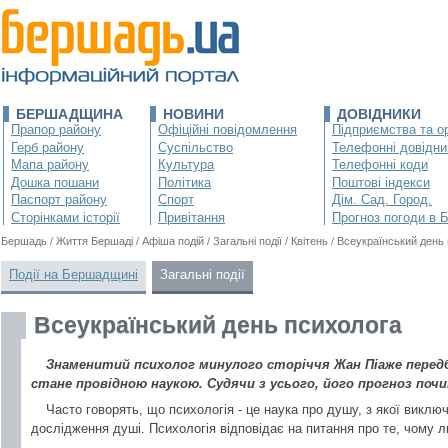
БЕРШАДЩИНА
НОВИНИ
ДОВІДНИКИ
Прапор району
Офіційні повідомлення
Підприємства та ор
Герб району
Суспільство
Телефонні довідни
Мапа району
Культура
Телефонні коди
Дошка пошани
Політика
Поштові індекси
Паспорт району
Спорт
Дім. Сад. Город.
Сторінками історії
Привітання
Прогноз погоди в 
Бершадь
/
Життя Бершаді
/
Афіша подій
/
Загальні події
/
Квітень
/
Всеукраїнський день
Події на Бершадщині
Загальні події
Всеукраїнський день психолога
Знаменитий психолог минулого сторіччя Жан Піаже передба
стане провідною наукою. Судячи з усього, його прогноз поч
Часто говорять, що психологія - це наука про душу, з якої виклю
дослідження душі. Психологія відповідає на питання про те, чому 