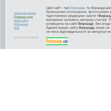
Цей сайт - про
Бершадь
та бершадський
безкоштовні оголошення, фотогалереї р
Зворотній зв'язок
підготовлено редакцією газети
«Берша
Публічна угода
матеріали належать авторам статтей. 
Мапа сайту
розміщена на сайті
Бершаді
, без згод
PDA-версія
Адміністрація сайту
Бершадь
може не п
RSS
не несе відповідальності за авторські м
11.01.2026 12:05:09