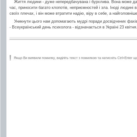
Життя людини - дуже непередбачувана і бурхлива. Вона може да
час, приносити багато клопотів, неприємностей і зла. Іноді людині
своїх плечах, і він може втратити надію, віру в себе, а найголовніше
Уникнути цього нам допомагають мудрі поради досвідчених фахівц
- Всеукраїнський день психолога - відзначається в Україні 23 квітня
Якщо Ви виявили помилку, виділіть текст з помилкою та натисніть Ctrl+Enter щ