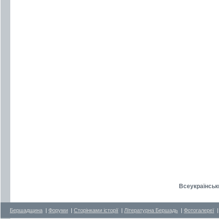
Всеукраїнськ
Бершадщина
|
Форуми
|
Сторінками історії
|
Літературна Бершадь
|
Фотогалереї