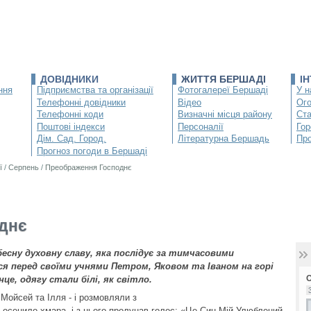
ДОВІДНИКИ
ЖИТТЯ БЕРШАДІ
І
ння
Підприємства та організації
Фотогалереї Бершаді
У н
Телефонні довідники
Відео
Ог
Телефонні коди
Визначні місця району
Ста
Поштові індекси
Персоналії
Гор
Дім. Сад. Город.
Літературна Бершадь
Про
Прогноз погоди в Бершаді
ї
/
Серпень
/
Преображення Господнє
днє
есну духовну славу, яка послідує за тимчасовими
я перед своїми учнями Петром, Яковом та Іваном на горі
це, одягу стали білі, як світло.
 Мойсей та Ілля - і розмовляли з
х осенило хмара, і з нього пролунав голос: «Це Син Мій Улюблений,