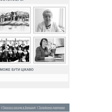
МОЖЕ БУТИ ЦІКАВО
|
Прогноз погоди в Бершаді
|
Телефонні довідники