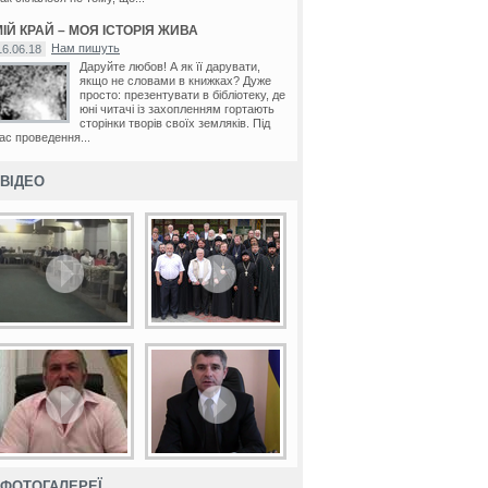
ІЙ КРАЙ – МОЯ ІСТОРІЯ ЖИВА
Нам пишуть
16.06.18
Даруйте любов! А як її дарувати,
якщо не словами в книжках? Дуже
просто: презентувати в бібліотеку, де
юні читачі із захопленням гортають
сторінки творів своїх земляків. Під
ас проведення...
ВІДЕО
ФОТОГАЛЕРЕЇ