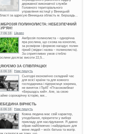
державної виконавчої служби
Головного територіального
управління юстиції у Вінницькій
бласті за адресую Вінницька область м. Бершадь...
АМБРОЗІЯ ПОЛИНОЛИСТА: НЕБЕЗПЕЧНИЙ
УР’ЯН!
Цікаво
17.06.18
Амброзія полинолиста – однорічна
яра рослина, що схожа на коноплю,
за розміром і формою нагадує полин
гіркий (звідки і назва – полинолиста).
За сприятливих умов стебло
ослини досягає висоти 22,5...
ДЯКУЄМО ЗА СПІВПРАЦЮ!
Нам пишуть
16.06.18
Сьогодні економічно складний час
для всієї країни та для кожного
господарника і підприємця зокрема,
не виняток і ПрАТ «Птахокомбінат
«Бершадсь кий». Але, за свою
айже сорокарічну історію, ми...
ЛЕБЕДИНА ВІРНІСТЬ
Нам пишуть
16.06.18
Кожна людина має свій характер,
уподобання, пріоритети у виборі
прикладу для наслідування. Я давно
обрав найближчих і найрідніших для
мене людей – моїх батька та матір.
ак склалося не тому, що...