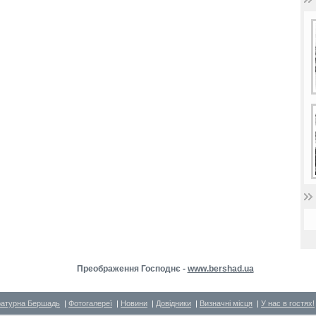
Преображення Господнє -
www.bershad.ua
ратурна Бершадь
|
Фотогалереї
|
Новини
|
Довідники
|
Визначні місця
|
У нас в гостях!