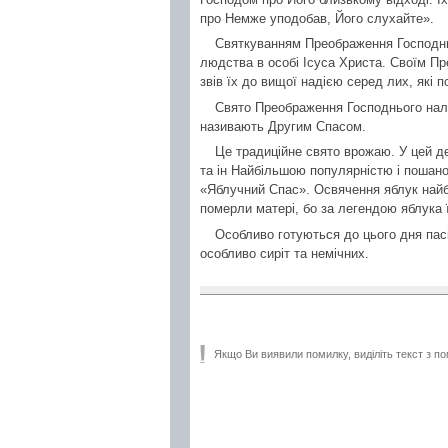
про Немже уподобав, Його слухайте».
Святкуванням Преображення Господньо
людства в особі Ісуса Христа. Своїм Пр
звів їх до вищої надією серед лих, які по
Свято Преображення Господнього нале
називають Другим Спасом.
Це традиційне свято врожаю. У цей де
та ін Найбільшою популярністю і пошано
«Яблучний Спас». Освячення яблук найбі
померли матері, бо за легендою яблука 
Особливо готуються до цього дня пасі
особливо сиріт та немічних.
Якщо Ви виявили помилку, виділіть текст з по