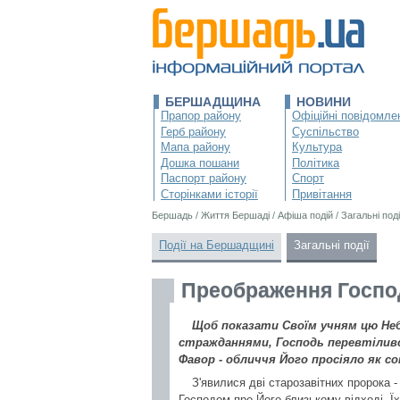
БЕРШАДЩИНА
НОВИНИ
Прапор району
Офіційні повідомле
Герб району
Суспільство
Мапа району
Культура
Дошка пошани
Політика
Паспорт району
Спорт
Сторінками історії
Привітання
Бершадь
/
Життя Бершаді
/
Афіша подій
/
Загальні поді
Події на Бершадщині
Загальні події
Преображення Госпо
Щоб показати Своїм учням цю Неб
стражданнями, Господь перевтіливс
Фавор - обличчя Його просіяло як сон
З'явилися дві старозавітних пророка -
Господом про Його близькому відході. Ї