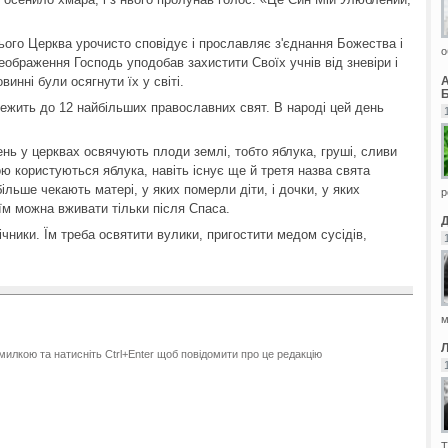
го Церква урочисто сповідує і прославляє з'єднання Божества і
о
еображення Господь уподобав захистити Своїх учнів від зневіри і
винні були осягнути їх у світі.
Б
жить до 12 найбільших православних свят. В народі цей день
нь у церквах освячують плоди землі, тобто яблука, груші, сливи
ю користуються яблука, навіть існує ще й третя назва свята
льше чекають матері, у яких померли діти, і дочки, у яких
р
їм можна вживати тільки після Спаса.
чники. Їм треба освятити вулики, пригостити медом сусідів,
м
милкою та натисніть Ctrl+Enter щоб повідомити про це редакцію
Т