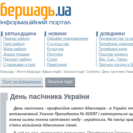
БЕРШАДЩИНА
НОВИНИ
ДОВІДНИКИ
Прапор району
Офіційні повідомлення
Підприємства та ор
Герб району
Суспільство
Телефонні довідни
Мапа району
Культура
Телефонні коди
Дошка пошани
Політика
Поштові індекси
Паспорт району
Спорт
Дім. Сад. Город.
Сторінками історії
Привітання
Прогноз погоди в 
Бершадь
/
Життя Бершаді
/
Афіша подій
/
Загальні події
/
Серпень
/
День пасічника Укра
Події на Бершадщині
Загальні події
День пасічника України
День пасічника - професійне свято бджолярів - в Україні по
встановлений Указом Президента № 815/97 і святкується що
кожна сьома тонна світового меду - українська. На пасіці кр
п'яти мільйонів бджолиних сімей.
В цей же день православні відзначають Преображення Господнє, 