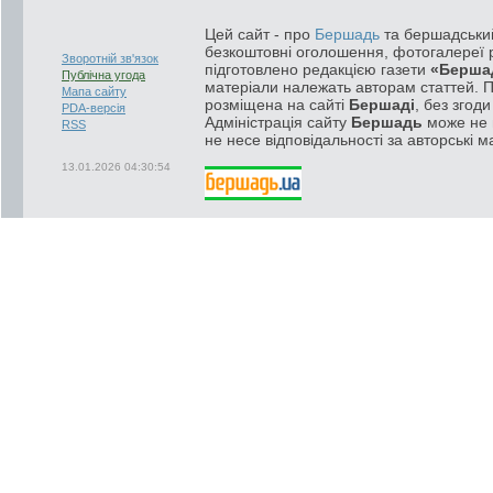
Цей сайт - про
Бершадь
та бершадський
безкоштовні оголошення, фотогалереї р
Зворотній зв'язок
підготовлено редакцією газети
«Берша
Публічна угода
матеріали належать авторам статтей. 
Мапа сайту
розміщена на сайті
Бершаді
, без згод
PDA-версія
Адміністрація сайту
Бершадь
може не п
RSS
не несе відповідальності за авторські м
13.01.2026 04:30:54