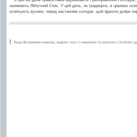
називають Яблучний Спас. У цей день, за традицією, в церквах осв
освячують вулики, перед настанням холодів, щоб бджоли добре пе
Якщо Ви виявили помилку, виділіть текст з помилкою та натисніть Ctrl+Enter щ