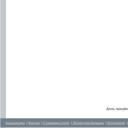
День працівн
Бершадщина
|
Форуми
|
Сторінками історії
|
Літературна Бершадь
|
Фотогалереї