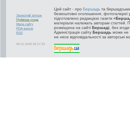
Цей сайт - про
Бершадь
та бершадський
безкоштовні оголошення, фотогалереї р
Зворотній зв'язок
підготовлено редакцією газети
«Берша
Публічна угода
матеріали належать авторам статтей. 
Мапа сайту
розміщена на сайті
Бершаді
, без згод
PDA-версія
Адміністрація сайту
Бершадь
може не п
RSS
не несе відповідальності за авторські м
09.01.2026 09:17:35