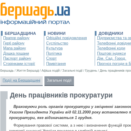
БЕРШАДЩИНА
НОВИНИ
ДОВІДНИКИ
Прапор району
Офіційні повідомлення
Підприємства та ор
Герб району
Суспільство
Телефонні довідни
Мапа району
Культура
Телефонні коди
Дошка пошани
Політика
Поштові індекси
Паспорт району
Спорт
Дім. Сад. Город.
Сторінками історії
Привітання
Прогноз погоди в 
Бершадь
/
Життя Бершаді
/
Афіша подій
/
Загальні події
/
Грудень
/
День працівників пр
Події на Бершадщині
Загальні події
День працівників прокуратури
Враховуючи роль органів прокуратури у зміцненні законно
Указом Президента України від 02.11.2000 року встановлено 
прокуратури, яке відзначається 1 грудня.
Формування правової системи, а з нею і визначення функцій про
території сучасної України почалося в глибокій давнині.