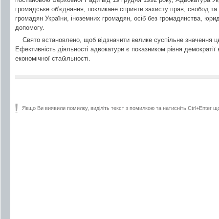
громадське об'єднання, покликане сприяти захисту прав, свобод та 
громадян України, іноземних громадян, осіб без громадянства, юри
допомогу.
Свято встановлено, щоб відзначити велике суспільне значення цьо
Ефективність діяльності адвокатури є показником рівня демократії в
економічної стабільності.
Якщо Ви виявили помилку, виділіть текст з помилкою та натисніть Ctrl+Enter щ