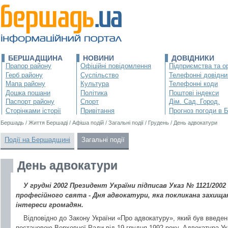
БЕРШАДЩИНА
НОВИНИ
ДОВІДНИКИ
Прапор району
Офіційні повідомлення
Підприємства та ор
Герб району
Суспільство
Телефонні довідни
Мапа району
Культура
Телефонні коди
Дошка пошани
Політика
Поштові індекси
Паспорт району
Спорт
Дім. Сад. Город.
Сторінками історії
Привітання
Прогноз погоди в 
Бершадь
/
Життя Бершаді
/
Афіша подій
/
Загальні події
/
Грудень
/
День адвокатури
Події на Бершадщині
Загальні події
День адвокатури
У грудні 2002 Президент України підписав Указ № 1121/2002
професійного свята - Дня адвокатури, яка покликана захищ
інтереси громадян.
Відповідно до Закону України «Про адвокатуру», який був введен
постановою Верховної Ради від 19 грудня 1992 року, Адвокатура У