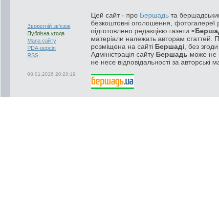
Цей сайт - про
Бершадь
та бершадський
безкоштовні оголошення, фотогалереї р
Зворотній зв'язок
підготовлено редакцією газети
«Берша
Публічна угода
матеріали належать авторам статтей. 
Мапа сайту
розміщена на сайті
Бершаді
, без згод
PDA-версія
Адміністрація сайту
Бершадь
може не п
RSS
не несе відповідальності за авторські м
08.01.2026 20:20:19