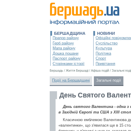
БЕРШАДЩИНА
НОВИНИ
Прапор району
Офіційні повідомле
Герб району
Суспільство
Мапа району
Культура
Дошка пошани
Політика
Паспорт району
Спорт
Сторінками історії
Привітання
Бершадь
/
Життя Бершаді
/
Афіша подій
/
Загальні поді
Події на Бершадщині
Загальні події
День Святого Валенти
День святого Валентина - одна з
в Західній Європі та США з ХIII сто
Класичною емблемою Валентинова дня
«валентинки», що з'явилася ще в 15 стол
борючись у в'язниці з нудьги, складав 