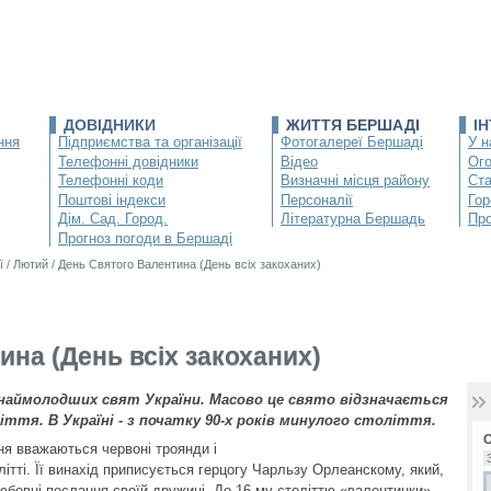
ДОВІДНИКИ
ЖИТТЯ БЕРШАДІ
І
ння
Підприємства та організації
Фотогалереї Бершаді
У н
Телефонні довідники
Відео
Ог
Телефонні коди
Визначні місця району
Ста
Поштові індекси
Персоналії
Гор
Дім. Сад. Город.
Літературна Бершадь
Про
Прогноз погоди в Бершаді
ї
/
Лютий
/
День Святого Валентина (День всіх закоханих)
на (День всіх закоханих)
 наймолодших свят України. Масово це свято відзначається
ліття. В Україні - з початку 90-х років минулого століття.
 вважаються червоні троянди і
ітті. Її винахід приписується герцогу Чарльзу Орлеанскому, який,
любовні послання своїй дружині. До 16-му століттю «валентинки»