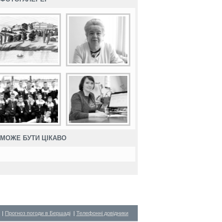
МОЖЕ БУТИ ЦІКАВО
|
Прогноз погоди в Бершаді
|
Телефонні довідники