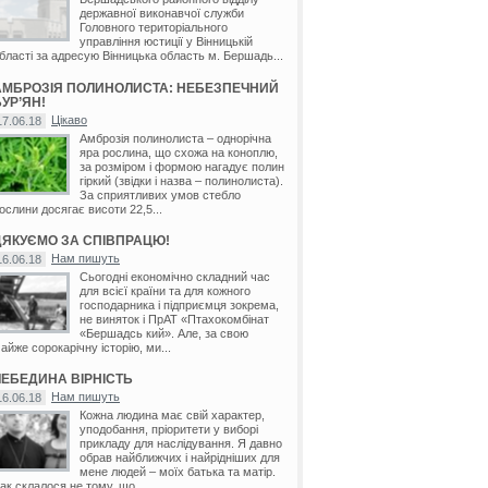
державної виконавчої служби
Головного територіального
управління юстиції у Вінницькій
бласті за адресую Вінницька область м. Бершадь...
АМБРОЗІЯ ПОЛИНОЛИСТА: НЕБЕЗПЕЧНИЙ
УР’ЯН!
Цікаво
17.06.18
Амброзія полинолиста – однорічна
яра рослина, що схожа на коноплю,
за розміром і формою нагадує полин
гіркий (звідки і назва – полинолиста).
За сприятливих умов стебло
ослини досягає висоти 22,5...
ДЯКУЄМО ЗА СПІВПРАЦЮ!
Нам пишуть
16.06.18
Сьогодні економічно складний час
для всієї країни та для кожного
господарника і підприємця зокрема,
не виняток і ПрАТ «Птахокомбінат
«Бершадсь кий». Але, за свою
айже сорокарічну історію, ми...
ЛЕБЕДИНА ВІРНІСТЬ
Нам пишуть
16.06.18
Кожна людина має свій характер,
уподобання, пріоритети у виборі
прикладу для наслідування. Я давно
обрав найближчих і найрідніших для
мене людей – моїх батька та матір.
ак склалося не тому, що...