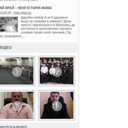
ІЙ КРАЙ – МОЯ ІСТОРІЯ ЖИВА
Нам пишуть
16.06.18
Даруйте любов! А як її дарувати,
якщо не словами в книжках? Дуже
просто: презентувати в бібліотеку, де
юні читачі із захопленням гортають
сторінки творів своїх земляків. Під
ас проведення...
ВІДЕО
ФОТОГАЛЕРЕЇ