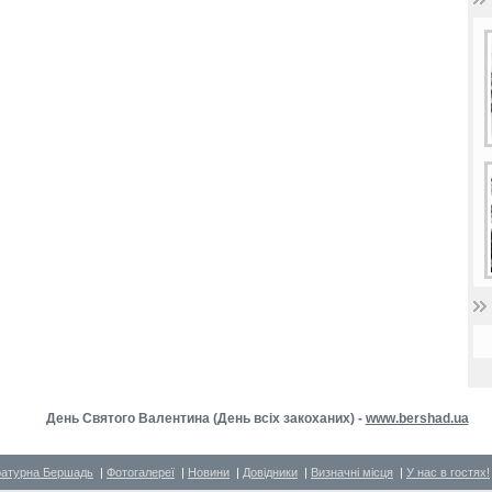
День Святого Валентина (День всіх закоханих) -
www.bershad.ua
ратурна Бершадь
|
Фотогалереї
|
Новини
|
Довідники
|
Визначні місця
|
У нас в гостях!