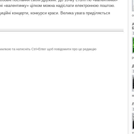
дні «валентинку» цілком можна надіслати електронною поштою.
диційні концерти, конкурси краси. Велика увага приділяється
о
Б
милкою та натисніть Ctrl+Enter щоб повідомити про це редакцію
р
м
Т