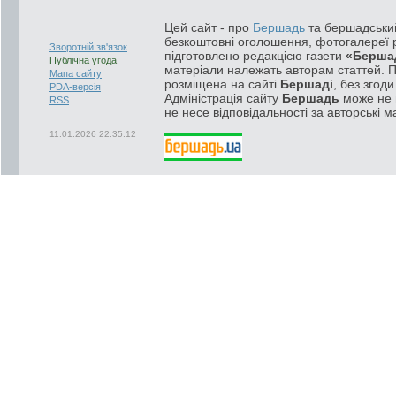
Цей сайт - про
Бершадь
та бершадський
безкоштовні оголошення, фотогалереї р
Зворотній зв'язок
підготовлено редакцією газети
«Берша
Публічна угода
матеріали належать авторам статтей. 
Мапа сайту
розміщена на сайті
Бершаді
, без згод
PDA-версія
Адміністрація сайту
Бершадь
може не п
RSS
не несе відповідальності за авторські м
11.01.2026 22:35:12