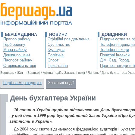
БЕРШАДЩИНА
НОВИНИ
ДОВІДНИКИ
Прапор району
Офіційні повідомлення
Підприємства та ор
Герб району
Суспільство
Телефонні довідни
Мапа району
Культура
Телефонні коди
Дошка пошани
Політика
Поштові індекси
Паспорт району
Спорт
Дім. Сад. Город.
Сторінками історії
Привітання
Прогноз погоди в 
Бершадь
/
Життя Бершаді
/
Афіша подій
/
Загальні події
/
Липень
/
День бухгалтера Укра
Події на Бершадщині
Загальні події
День бухгалтера України
16 липня в Україні щорічно відзначається День бухгалтер
- у цей день в 1999 році був прийнятий Закон України «Про б
звітність в Україні».
До 2004 року свято відзначалося федерацією аудиторів і бухгалт
неофіційно, що дозволило підняти престиж професії, примусило пр