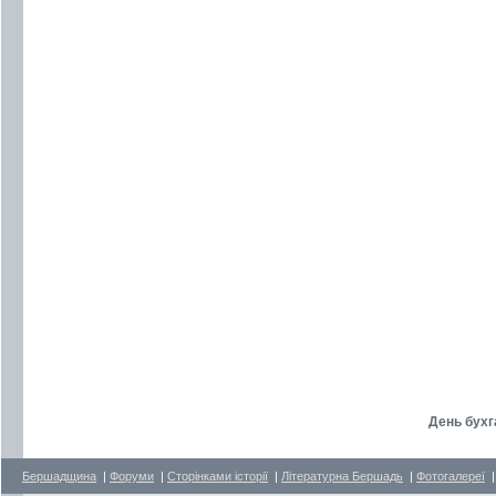
День бухг
Бершадщина
|
Форуми
|
Сторінками історії
|
Літературна Бершадь
|
Фотогалереї