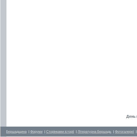
День 
Бершадщина
|
Форуми
|
Сторінками історії
|
Літературна Бершадь
|
Фотогалереї