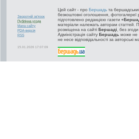
Цей сайт - про
Бершадь
та бершадський
безкоштовні оголошення, фотогалереї р
Зворотній зв'язок
підготовлено редакцією газети
«Берша
Публічна угода
матеріали належать авторам статтей. 
Мапа сайту
розміщена на сайті
Бершаді
, без згод
PDA-версія
Адміністрація сайту
Бершадь
може не п
RSS
не несе відповідальності за авторські м
15.01.2026 17:07:09