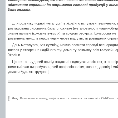
збагачення сировини до отримання готової продукції у вигля
їхніх сплавів.
Для розвитку чорної металургії в Україні є всі умови: величезна,
розташована сировинна база, споживач (металоємності машинобуду
значні паливні (коксівне вугілля) та трудові ресурси. Кольорова мет
розвинена менш, в першу чергу через відсутність розвіданих сиров
День металурга, без сумніву, можна вважати справді всенародни
внесок у створення надійного фундаменту розвитку всіх галузей нар
України.
Це свято - чудовий привід згадати і подякувати всіх тих, хто є в
нелегкий час випробувань, чий професіоналізм, знання, досвід і м
долати будь-які труднощі.
Якщо Ви виявили помилку, виділіть текст з помилкою та натисніть Ctrl+Enter щ