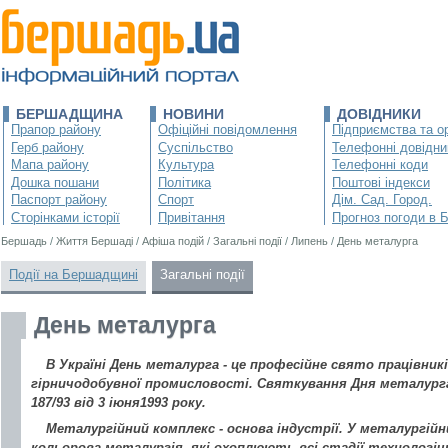
БЕРШАДЩИНА
НОВИНИ
ДОВІДНИКИ
Прапор району
Офіційні повідомлення
Підприємства та ор
Герб району
Суспільство
Телефонні довідни
Мапа району
Культура
Телефонні коди
Дошка пошани
Політика
Поштові індекси
Паспорт району
Спорт
Дім. Сад. Город.
Сторінками історії
Привітання
Прогноз погоди в 
Бершадь
/
Життя Бершаді
/
Афіша подій
/
Загальні події
/
Липень
/
День металурга
Події на Бершадщині
Загальні події
День металурга
В Україні День металурга - це професійне свято працівник
гірничодобувної промисловості. Святкування Дня металург
187/93 від 3 іюня1993 року.
Металургійний комплекс - основа індустрії. У металургій
кольорова металургія, які охоплюють всі стадії технологічн