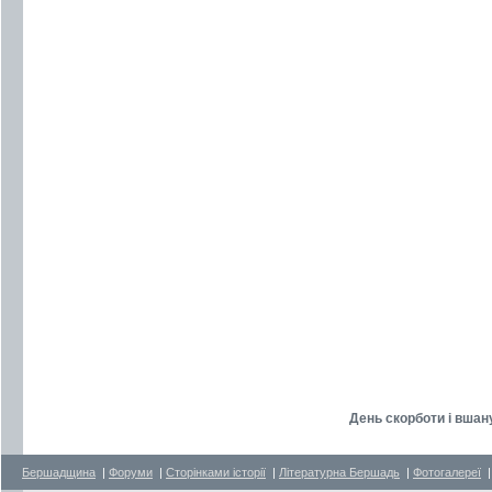
День скорботи і вшану
Бершадщина
|
Форуми
|
Сторінками історії
|
Літературна Бершадь
|
Фотогалереї