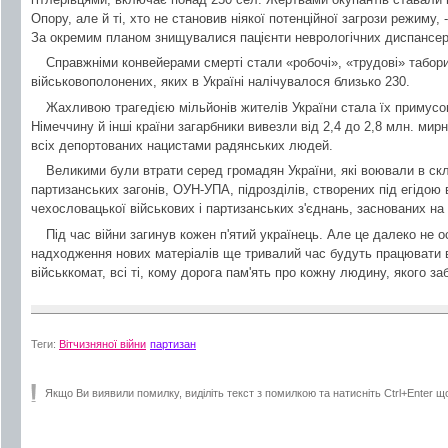
Опору, але й ті, хто не становив ніякої потенційної загрози режиму, -
За окремим планом знищувалися пацієнти неврологічних диспансер
Справжніми конвейерами смерті стали «робочі», «трудові» табори,
військовополонених, яких в Україні налічувалося близько 230.
Жахливою трагедією мільйонів жителів України стала їх примусов
Німеччину й інші країни загарбники вивезли від 2,4 до 2,8 млн. м
всіх депортованих нацистами радянських людей.
Великими були втрати серед громадян України, які воювали в скл
партизанських загонів, ОУН-УПА, підрозділів, створених під егідою 
чехословацької військових і партизанських з'єднань, заснованих на
Під час війни загинув кожен п'ятий українець. Але це далеко не о
надходження нових матеріалів ще тривалий час будуть працювати вче
військкомат, всі ті, кому дорога пам'ять про кожну людину, якого за
Теги:
Вітчизняної війни
партизан
Якщо Ви виявили помилку, виділіть текст з помилкою та натисніть Ctrl+Enter щ