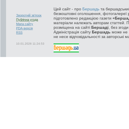
Цей сайт - про
Бершадь
та бершадський
безкоштовні оголошення, фотогалереї р
Зворотній зв'язок
підготовлено редакцією газети
«Берша
Публічна угода
матеріали належать авторам статтей. 
Мапа сайту
розміщена на сайті
Бершаді
, без згод
PDA-версія
Адміністрація сайту
Бершадь
може не п
RSS
не несе відповідальності за авторські м
10.01.2026 11:24:53