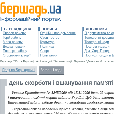
БЕРШАДЩИНА
НОВИНИ
ДОВІДНИКИ
Прапор району
Офіційні повідомлення
Підприємства та ор
Герб району
Суспільство
Телефонні довідни
Мапа району
Культура
Телефонні коди
Дошка пошани
Політика
Поштові індекси
Паспорт району
Спорт
Дім. Сад. Город.
Сторінками історії
Привітання
Прогноз погоди в 
Бершадь
/
Життя Бершаді
/
Афіша подій
/
Загальні події
/
Червень
/
День скорботи і вша
Події на Бершадщині
Загальні події
День скорботи і вшанування пам'яті
Указом Президента № 1245/2000 від 17.11.2000 день 22 чер
і вшанування пам'яті жертв війни в Україні. Цей день засно
Вітчизняної війни, забрав десятки мільйонів людських житт
Скорботний список населених пунктів України, стертих з лиця зем
гітлерівцями, включає понад 250 сел. Жертвами окупантів ставали н