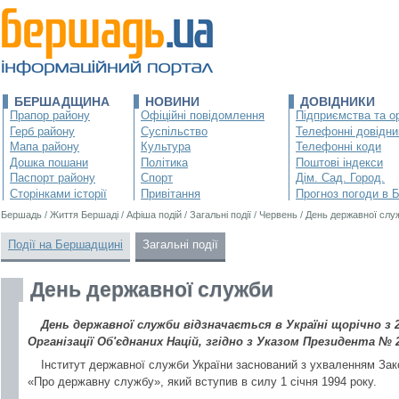
БЕРШАДЩИНА
НОВИНИ
ДОВІДНИКИ
Прапор району
Офіційні повідомлення
Підприємства та ор
Герб району
Суспільство
Телефонні довідни
Мапа району
Культура
Телефонні коди
Дошка пошани
Політика
Поштові індекси
Паспорт району
Спорт
Дім. Сад. Город.
Сторінками історії
Привітання
Прогноз погоди в 
Бершадь
/
Життя Бершаді
/
Афіша подій
/
Загальні події
/
Червень
/
День державної слу
Події на Бершадщині
Загальні події
День державної служби
День державної служби відзначається в Україні щорічно з 
Організації Об'єднаних Націй, згідно з Указом Президента № 2
Інститут державної служби України заснований з ухваленням Зак
«Про державну службу», який вступив в силу 1 січня 1994 року.