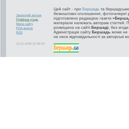
Цей сайт - про
Бершадь
та бершадський
безкоштовні оголошення, фотогалереї р
Зворотній зв'язок
підготовлено редакцією газети
«Берша
Публічна угода
матеріали належать авторам статтей. 
Мапа сайту
розміщена на сайті
Бершаді
, без згод
PDA-версія
Адміністрація сайту
Бершадь
може не п
RSS
не несе відповідальності за авторські м
12.01.2026 21:50:43