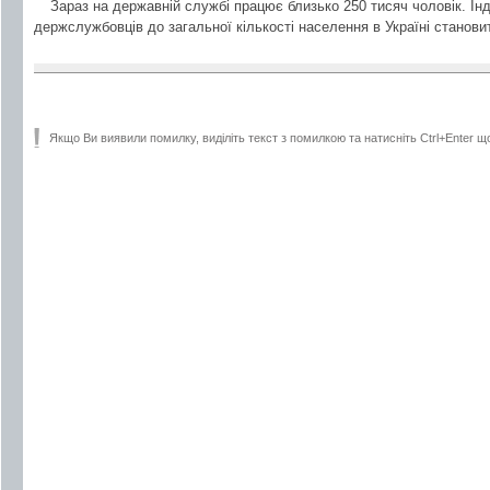
Зараз на державній службі працює близько 250 тисяч чоловік. Інд
держслужбовців до загальної кількості населення в Україні станови
Якщо Ви виявили помилку, виділіть текст з помилкою та натисніть Ctrl+Enter щ